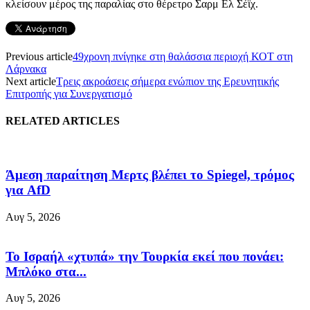
κλείσουν μέρος της παραλίας στο θέρετρο Σαρμ Ελ Σέϊχ.
Previous article
49χρονη πνίγηκε στη θαλάσσια περιοχή ΚΟΤ στη
Λάρνακα
Next article
Τρεις ακροάσεις σήμερα ενώπιον της Ερευνητικής
Επιτροπής για Συνεργατισμό
RELATED ARTICLES
Άμεση παραίτηση Mερτς βλέπει το Spiegel, τρόμος
για AfD
Αυγ 5, 2026
Το Ισραήλ «χτυπά» την Τουρκία εκεί που πονάει:
Μπλόκο στα...
Αυγ 5, 2026