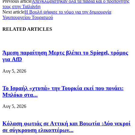
Previous article
Απεγκλωβίστηκαν όλα τα παιδιά και ο προπονητής
τους στην Ταϊλάνδη
Next article
Η Βουλή ψήφισε το νόμο για την δημιουργία
Υφυπουργείου Τουρισμού
RELATED ARTICLES
Άμεση παραίτηση Mερτς βλέπει το Spiegel, τρόμος
για AfD
Αυγ 5, 2026
Το Ισραήλ «χτυπά» την Τουρκία εκεί που πονάει:
Μπλόκο στα...
Αυγ 5, 2026
Κόλαση φωτιάς σε Αττική και Βοιωτία :Δύο νεκροί
σε σύγκρουση ελικοπτέρων...