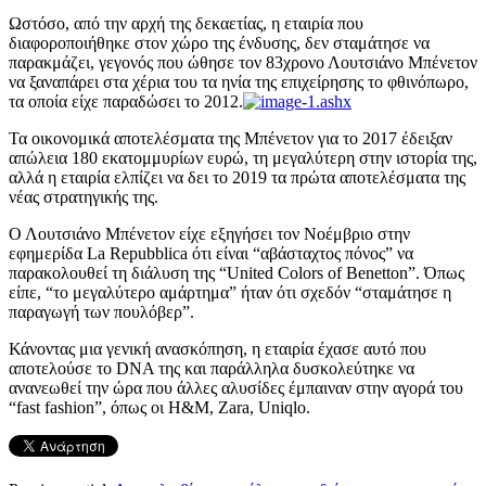
Ωστόσο, από την αρχή της δεκαετίας, η εταιρία που
διαφοροποιήθηκε στον χώρο της ένδυσης, δεν σταμάτησε να
παρακμάζει, γεγονός που ώθησε τον 83χρονο Λουτσιάνο Μπένετον
να ξαναπάρει στα χέρια του τα ηνία της επιχείρησης το φθινόπωρο,
τα οποία είχε παραδώσει το 2012.
Τα οικονομικά αποτελέσματα της Μπένετον για το 2017 έδειξαν
απώλεια 180 εκατομμυρίων ευρώ, τη μεγαλύτερη στην ιστορία της,
αλλά η εταιρία ελπίζει να δει το 2019 τα πρώτα αποτελέσματα της
νέας στρατηγικής της.
Ο Λουτσιάνο Μπένετον είχε εξηγήσει τον Νοέμβριο στην
εφημερίδα La Repubblica ότι είναι “αβάσταχτος πόνος” να
παρακολουθεί τη διάλυση της “United Colors of Benetton”. Όπως
είπε, “το μεγαλύτερο αμάρτημα” ήταν ότι σχεδόν “σταμάτησε η
παραγωγή των πουλόβερ”.
Κάνοντας μια γενική ανασκόπηση, η εταιρία έχασε αυτό που
αποτελούσε το DNA της και παράλληλα δυσκολεύτηκε να
ανανεωθεί την ώρα που άλλες αλυσίδες έμπαιναν στην αγορά του
“fast fashion”, όπως οι H&M, Zara, Uniqlo.