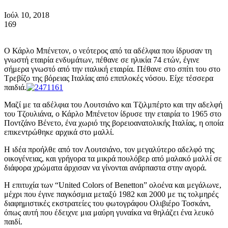
Ιούλ 10, 2018
169
Ο Κάρλο Μπένετον, ο νεότερος από τα αδέλφια που ίδρυσαν τη
γνωστή εταιρία ενδυμάτων, πέθανε σε ηλικία 74 ετών, έγινε
σήμερα γνωστό από την ιταλική εταιρία. Πέθανε στο σπίτι του στο
Τρεβίζο της βόρειας Ιταλίας από επιπλοκές νόσου. Είχε τέσσερα
παιδιά.
Μαζί με τα αδέλφια του Λουτσιάνο και Τζιλμπέρτο και την αδελφή
του Τζουλιάνα, ο Κάρλο Μπένετον ίδρυσε την εταιρία το 1965 στο
Ποντζάνο Βένετο, ένα χωριό της βορειοανατολικής Ιταλίας, η οποία
επικεντρώθηκε αρχικά στο μαλλί.
Η ιδέα προήλθε από τον Λουτσιάνο, τον μεγαλύτερο αδελφό της
οικογένειας, και γρήγορα τα μικρά πουλόβερ από μαλακό μαλλί σε
διάφορα χρώματα άρχισαν να γίνονται ανάρπαστα στην αγορά.
Η επιτυχία των “United Colors of Benetton” ολοένα και μεγάλωνε,
μέχρι που έγινε παγκόσμια μεταξύ 1982 και 2000 με τις τολμηρές
διαφημιστικές εκστρατείες του φωτογράφου Ολιβιέρο Τοσκάνι,
όπως αυτή που έδειχνε μια μαύρη γυναίκα να θηλάζει ένα λευκό
παιδί.