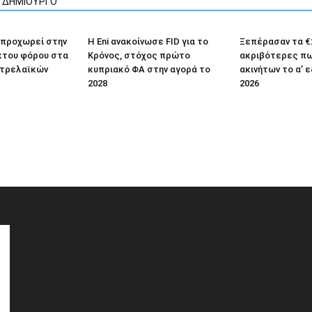
Ν ΔΗΜΙΟΥΡΓΟ
 προχωρεί στην
Η Eni ανακοίνωσε FID για το
Ξεπέρασαν τα €2
κτου φόρου στα
Κρόνος, στόχος πρώτο
ακριβότερες π
τρελαϊκών
κυπριακό ΦΑ στην αγορά το
ακινήτων το α’ 
2028
2026