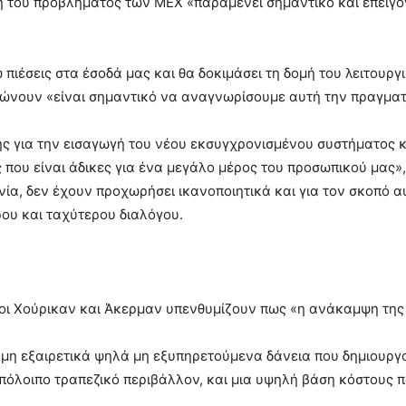
 του προβλήματος των ΜΕΧ «παραμένει σημαντικό και επείγον
 πιέσεις στα έσοδά μας και θα δοκιμάσει τη δομή του λειτουρ
ώνουν «είναι σημαντικό να αναγνωρίσουμε αυτή την πραγματ
ης για την εισαγωγή του νέου εκσυγχρονισμένου συστήματος 
 που είναι άδικες για ένα μεγάλο μέρος του προσωπικού μας»,
χνία, δεν έχουν προχωρήσει ικανοποιητικά και για τον σκοπό 
ρου και ταχύτερου διαλόγου.
ιοι Χούρικαν και Άκερμαν υπενθυμίζουν πως «η ανάκαμψη τη
μη εξαιρετικά ψηλά μη εξυπηρετούμενα δάνεια που δημιουργο
όλοιπο τραπεζικό περιβάλλον, και μια υψηλή βάση κόστους πο