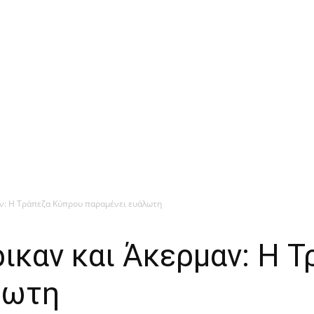
αν: Η Τράπεζα Κύπρου παραμένει ευάλωτη
ικαν και Άκερμαν: Η 
λωτη