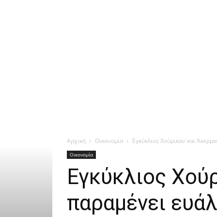
Αρχική
Οικονομία
Εγκύκλιος Χούρικαν και Άκερμ
Οικονομία
Εγκύκλιος Χούρ
παραμένει ευά