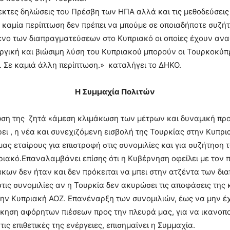
εκτες δηλώσεις του Πρέσβη των ΗΠΑ αλλά και τις μεθοδεύσεις
ε καμία περίπτωση δεν πρέπει να μπούμε σε οποιαδήποτε συζήτ
μενο των διαπραγματεύσεων στο Κυπριακό οι οποίες έχουν ανα
υργική και βιώσιμη λύση του Κυπριακού μπορούν οι Τουρκοκύ
. Σε καμιά άλλη περίπτωση.» καταλήγει το ΔΗΚΟ.
Η Συμμαχία Πολιτών
ση της ζητά «άμεση κλιμάκωση των μέτρων και δυναμική πρ
ει , η νέα και συνεχιζόμενη εισβολή της Τουρκίας στην Κυπρ
ας εταίρους για επιστροφή στις συνομιλίες και για συζήτηση 
ριακό.Επαναλαμβάνει επίσης ότι η Κυβέρνηση οφείλει με τον
κων δεν ήταν και δεν πρόκειται να μπει στην ατζέντα των δ
στις συνομιλίες αν η Τουρκία δεν ακυρώσει τις αποφάσεις της 
ν Κυπριακή ΑΟΖ. Επανέναρξη των συνομιλιών, έως να μην έχε
σκηση αφόρητων πιέσεων προς την πλευρά μας, για να ικανοπο
ς επιθετικές της ενέργειες, επισημαίνει η Συμμαχία.