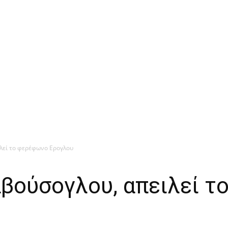
ιλεί το φερέφωνο Ερογλου
αβούσογλου, απειλεί 