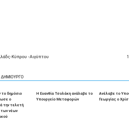
Ελλάδς-Κύπρου -Αιγύπτου
1
Ν ΔΗΜΙΟΥΡΓΟ
 το δημόσιο
Η Ευανθία Τσολάκη ανάλαβε το
Ανέλαβε το Υπο
λωσε ο
Υπουργείο Μεταφορών
Γεωργίας ο Χρί
ά την τελετή
 των νέων
ικού