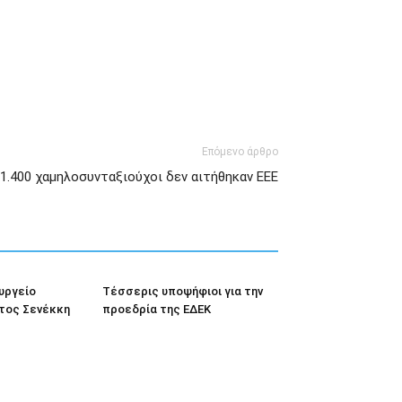
Επόμενο άρθρο
1.400 χαμηλοσυνταξιούχοι δεν αιτήθηκαν ΕΕΕ
υργείο
Tέσσερις υποψήφιοι για την
στος Σενέκκη
προεδρία της ΕΔΕΚ