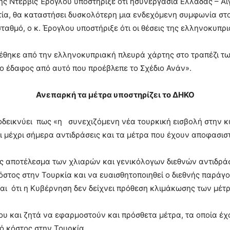
ης Ντερβίς Έρογλου υποστήριξε ότι ησυνεργασία Ελλάδας – Α
ία, θα καταστήσει δυσκολότερη μια ενδεχόμενη συμφωνία στ
αθμό, ο κ. Έρογλου υποστήριξε ότι οι θέσεις της ελληνοκυπρ
τέθηκε από την ελληνοκυπριακή πλευρά χάρτης στο τραπέζι των
 έδαφος από αυτό που προέβλεπε το Σχέδιο Ανάν».
Ανεπαρκή τα μέτρα υποστηρίζει το ΔΗΚΟ
οδεικνύει πως «η συνεχιζόμενη νέα τουρκική εισβολή στην κ
ι οι μέχρι σήμερα αντιδράσεις και τα μέτρα που έχουν αποφασι
ς αποτέλεσμα των χλιαρών και γενικόλογων διεθνών αντιδρά
κόστος στην Τουρκία και να ευαισθητοποιηθεί ο διεθνής παράγ
αι ότι η Κυβέρνηση δεν δείχνει πρόθεση κλιμάκωσης των μέτ
ου και ζητά να εφαρμοστούν και πρόσθετα μέτρα, τα οποία έχ
ό κόστος στην Τουρκία.