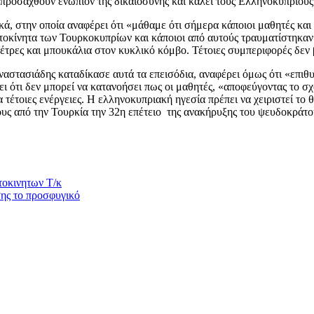
α προσαχθούν ενώπιον της δικαιοσύνης και καλεί τους Ελληνοκύπριους
ικά, στην οποία αναφέρει ότι «μάθαμε ότι σήμερα κάποιοι μαθητές 
τοκίνητα των Τουρκοκυπρίων και κάποιοι από αυτούς τραυματίστηκαν
πέτρες και μπουκάλια στον κυκλικό κόμβο. Τέτοιες συμπεριφορές δεν
Αναστασιάδης καταδίκασε αυτά τα επεισόδια, αναφέρει όμως ότι «επι
 ότι δεν μπορεί να κατανοήσει πως οι μαθητές, «αποφεύγοντας το σχ
α τέτοιες ενέργειες. Η ελληνοκυπριακή ηγεσία πρέπει να χειριστεί το
ους από την Τουρκία την 32η επέτειο της ανακήρυξης του ψευδοκράτο
τοκινητων Τ/κ
σης το προσφυγικό