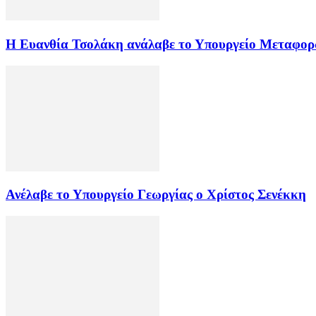
Η Ευανθία Τσολάκη ανάλαβε το Υπουργείο Μεταφο
Ανέλαβε το Υπουργείο Γεωργίας ο Χρίστος Σενέκκη