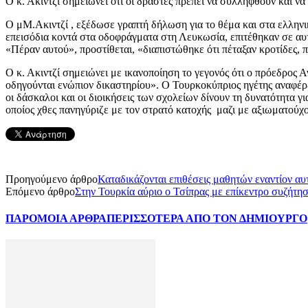
Ο κ. Ακιντζί σημειώνει ότι οι δράστες πρέπει να συλληφθούν και ν
Ο μΜ.Ακιντζί , εξέδωσε γραπτή δήλωση για το θέμα και στα ελλην
επεισόδια κοντά στα οδοφράγματα στη Λευκωσία, επιτέθηκαν σε αυ
«Πέραν αυτού», προστίθεται, «διαπιστώθηκε ότι πέταξαν κροτίδες, 
Ο κ. Ακιντζί σημειώνει με ικανοποίηση το γεγονός ότι ο πρόεδρος 
οδηγούνται ενώπιον δικαστηρίου». Ο Τουρκοκύπριος ηγέτης αναφέρει
οι δάσκαλοι και οι διοικήσεις των σχολείων δίνουν τη δυνατότητα γι
οποίος χθες πανηγύριζε με τον στρατό κατοχής μαζι με αξιωματούχ
Προηγούμενο άρθρο
Καταδικάζονται επιθέσεις μαθητών εναντίον αυ
Επόμενο άρθρο
Στην Τουρκία αύριο ο Τσίπρας με επίκεντρο συζήτη
ΠΑΡΟΜΟΙΑ ΑΡΘΡΑ
ΠΕΡΙΣΣΟΤΕΡΑ ΑΠΟ ΤΟΝ ΔΗΜΙΟΥΡΓΟ