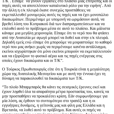
Τ/Κ`. Είπαμε `να γίνουν εργασίες στο πλαίσιο μιας επιτροπής και οι
πηγές αυτές να αποτελέσουν καταλυτικό ρόλο για την ειρήνη`. Από
την άλλη η ε/κ πλευρά έκανε συνεχώς προσπάθειες να
εκμεταλλευθεί μονομερώς αυτές τις πηγές και να έχει μονοπώλιο
δικαιωμάτων. Περιμέναμε με υπομονή να ωριμάσουν αυτά, να
βρεθεί λύση του Κυπριακού διά των διαπραγματεύσεων και να
επιλυθεί αυτό το πρόβλημα μέσα σε αυτό το πλαίσιο. Και μάλιστα
κάναμε μια μεγάλη χειρονομία. Είπαμε ότι το νερό που θα φτάσει
από την Ανατολία με αγωγό μπορεί να δοθεί και στην ε/κ πλευρά.
Δηλαδή εμείς ενώ είπαμε ότι μπορούμε να μοιραστούμε το καθαρό
νερό που μας ανήκει χωρίς να περιμένουμε κανένα αντάλλαγμα,
εκείνοι ισχυρίστηκαν ότι μόνο εκείνοι μπορούν να εκμεταλλευτούν
και να εξορύξουν το φυσικό αέριο και τις πηγές ενέργειας στις
οποίες έχουν δικαιώματα και οι Τ/Κ”.
Ο Τούρκος Πρωθυπουργός είπε ότι η Τουρκία είναι η μεγαλύτερη
χώρα της Ανατολικής Μεσογείου και με αυτή την έννοια έχει τη
δύναμη να παρακολουθεί τα δικαιώματα των Τ/Κ.
“Το πλοίο Μπαρμπαρός θα κάνει τις σεισμικές έρευνες εκεί και
έχουν ληφθεί όλα τα απαραίτητα μέτρα προστασίας του, κανείς να
μην προσπαθήσει να προκαλέσει κρίση. Εάν συμφωνήσουμε για
μία λύση, ας έρθουν το συντομότερο στο τραπέζι και η οι
εγγυήτριες δυνάμεις, η γείτονάς μας και φίλη μας Ελλάδα και η
Βρετανία, να λυθεί αυτό το πρόβλημα. Και αυτές οι πηγές να