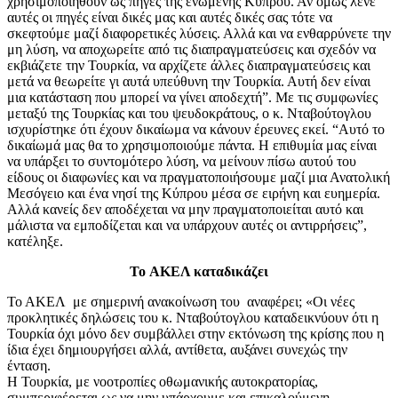
χρησιμοποιηθούν ως πηγές της ενωμένης Κύπρου. Αν όμως λένε
αυτές οι πηγές είναι δικές μας και αυτές δικές σας τότε να
σκεφτούμε μαζί διαφορετικές λύσεις. Αλλά και να ενθαρρύνετε την
μη λύση, να αποχωρείτε από τις διαπραγματεύσεις και σχεδόν να
εκβιάζετε την Τουρκία, να αρχίζετε άλλες διαπραγματεύσεις και
μετά να θεωρείτε γι αυτά υπεύθυνη την Τουρκία. Αυτή δεν είναι
μια κατάσταση που μπορεί να γίνει αποδεχτή”. Με τις συμφωνίες
μεταξύ της Τουρκίας και του ψευδοκράτους, ο κ. Νταβούτογλου
ισχυρίστηκε ότι έχουν δικαίωμα να κάνουν έρευνες εκεί. “Αυτό το
δικαίωμά μας θα το χρησιμοποιούμε πάντα. Η επιθυμία μας είναι
να υπάρξει το συντομότερο λύση, να μείνουν πίσω αυτού του
είδους οι διαφωνίες και να πραγματοποιήσουμε μαζί μια Ανατολική
Μεσόγειο και ένα νησί της Κύπρου μέσα σε ειρήνη και ευημερία.
Αλλά κανείς δεν αποδέχεται να μην πραγματοποιείται αυτό και
μάλιστα να εμποδίζεται και να υπάρχουν αυτές οι αντιρρήσεις”,
κατέληξε.
To ΑΚΕΛ καταδικάζει
Το ΑΚΕΛ με σημερινή ανακοίνωση του αναφέρει; «Οι νέες
προκλητικές δηλώσεις του κ. Νταβούτογλου καταδεικνύουν ότι η
Τουρκία όχι μόνο δεν συμβάλλει στην εκτόνωση της κρίσης που η
ίδια έχει δημιουργήσει αλλά, αντίθετα, αυξάνει συνεχώς την
ένταση.
Η Τουρκία, με νοοτροπίες οθωμανικής αυτοκρατορίας,
συμπεριφέρεται ως να μην υπάρχουμε και επικαλούμενη