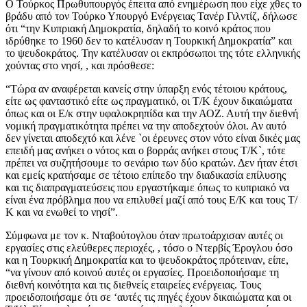
Ο Τούρκος Πρωθυπουργός έπειτα από ενημέρωση που είχε χθες το
βράδυ από τον Τούρκο Υπουργό Ενέργειας Τανέρ Γιλντίζ, δήλωσε
ότι “την Κυπριακή Δημοκρατία, δηλαδή το κοινό κράτος που
ιδρύθηκε το 1960 δεν το κατέλυσαν η Τουρκική Δημοκρατία” και
το ψευδοκράτος. Την κατέλυσαν οι εκπρόσωποι της τότε ελληνικής
χούντας στο νησί, , και πρόσθεσε:
“Τώρα αν αναφέρεται κανείς στην ύπαρξη ενός τέτοιου κράτους,
είτε ως φανταστικό είτε ως πραγματικό, οι Τ/Κ έχουν δικαιώματα
όπως και οι Ε/κ στην υφαλοκρηπίδα και την ΑΟΖ. Αυτή την διεθνή
νομική πραγματικότητα πρέπει να την αποδεχτούν όλοι. Αν αυτό
δεν γίνεται αποδεχτό και λένε `οι έρευνες στον νότο είναι δικές μας
επειδή μας ανήκει ο νότος και ο βορράς ανήκει στους Τ/Κ`, τότε
πρέπει να συζητήσουμε το σενάριο των δύο κρατών. Δεν ήταν έτσι
και εμείς κρατήσαμε σε τέτοιο επίπεδο την διαδικασία επίλυσης
και τις διαπραγματεύσεις που εργαστήκαμε όπως το κυπριακό να
είναι ένα πρόβλημα που να επιλυθεί μαζί από τους Ε/Κ και τους Τ/
Κ και να ενωθεί το νησί”.
Σύμφωνα με τον κ. Νταβούτογλου όταν πρωτοάρχισαν αυτές οι
εργασίες στις ελεύθερες περιοχές, , τόσο ο Ντερβίς Έρογλου όσο
και η Τουρκική Δημοκρατία και το ψευδοκράτος πρότειναν, είπε,
“να γίνουν από κοινού αυτές οι εργασίες. Προειδοποιήσαμε τη
διεθνή κοινότητα και τις διεθνείς εταιρείες ενέργειας. Τους
προειδοποιήσαμε ότι σε ‘αυτές τις πηγές έχουν δικαιώματα και οι