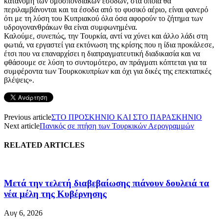
κατανομή των ομοσπονδιακών εσόδων, στα οποία θα
περιλαμβάνονται και τα έσοδα από το φυσικό αέριο, είναι φανερό
ότι με τη λύση του Κυπριακού όλα όσα αφορούν το ζήτημα των
υδρογονανθράκων θα είναι συμφωνημένα.
Καλούμε, συνεπώς, την Τουρκία, αντί να χύνει και άλλο λάδι στη
φωτιά, να εργαστεί για εκτόνωση της κρίσης που η ίδια προκάλεσε,
έτσι που να επαναρχίσει η διαπραγματευτική διαδικασία και να
φθάσουμε σε λύση το συντομότερο, αν πράγματι κόπτεται για τα
συμφέροντα των Τουρκοκυπρίων και όχι για δικές της επεκτατικές
βλέψεις».
Previous article
ΣΤΟ ΠΡΟΣΚΗΝΙΟ ΚΑΙ ΣΤΟ ΠΑΡΑΣΚΗΝΙΟ
Next article
Πανικός σε πτήση των Τουρκικών Αερογραμμών
RELATED ARTICLES
Μετά την τελετή διαβεβαίωσης πιάνουν δουλειά τα
νέα μέλη της Κυβέρνησης
Αυγ 6, 2026