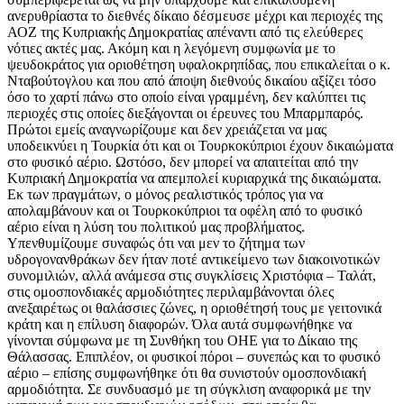
ανερυθρίαστα το διεθνές δίκαιο δέσμευσε μέχρι και περιοχές της
ΑΟΖ της Κυπριακής Δημοκρατίας απέναντι από τις ελεύθερες
νότιες ακτές μας. Ακόμη και η λεγόμενη συμφωνία με το
ψευδοκράτος για οριοθέτηση υφαλοκρηπίδας, που επικαλείται ο κ.
Νταβούτογλου και που από άποψη διεθνούς δικαίου αξίζει τόσο
όσο το χαρτί πάνω στο οποίο είναι γραμμένη, δεν καλύπτει τις
περιοχές στις οποίες διεξάγονται οι έρευνες του Μπαρμπαρός.
Πρώτοι εμείς αναγνωρίζουμε και δεν χρειάζεται να μας
υποδεικνύει η Τουρκία ότι και οι Τουρκοκύπριοι έχουν δικαιώματα
στο φυσικό αέριο. Ωστόσο, δεν μπορεί να απαιτείται από την
Κυπριακή Δημοκρατία να απεμπολεί κυριαρχικά της δικαιώματα.
Εκ των πραγμάτων, ο μόνος ρεαλιστικός τρόπος για να
απολαμβάνουν και οι Τουρκοκύπριοι τα οφέλη από το φυσικό
αέριο είναι η λύση του πολιτικού μας προβλήματος.
Υπενθυμίζουμε συναφώς ότι ναι μεν το ζήτημα των
υδρογονανθράκων δεν ήταν ποτέ αντικείμενο των διακοινοτικών
συνομιλιών, αλλά ανάμεσα στις συγκλίσεις Χριστόφια – Ταλάτ,
στις ομοσπονδιακές αρμοδιότητες περιλαμβάνονται όλες
ανεξαιρέτως οι θαλάσσιες ζώνες, η οριοθέτησή τους με γειτονικά
κράτη και η επίλυση διαφορών. Όλα αυτά συμφωνήθηκε να
γίνονται σύμφωνα με τη Συνθήκη του ΟΗΕ για το Δίκαιο της
Θάλασσας. Επιπλέον, οι φυσικοί πόροι – συνεπώς και το φυσικό
αέριο – επίσης συμφωνήθηκε ότι θα συνιστούν ομοσπονδιακή
αρμοδιότητα. Σε συνδυασμό με τη σύγκλιση αναφορικά με την