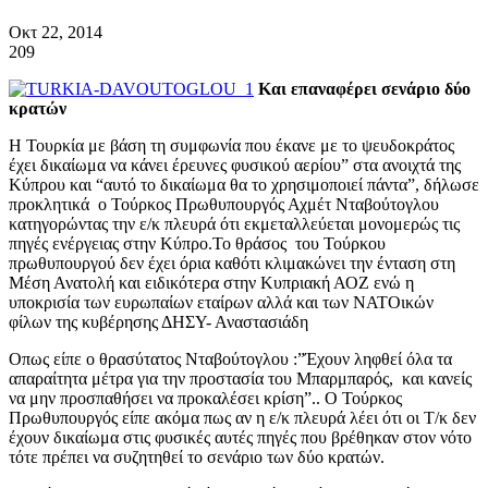
Οκτ 22, 2014
209
Και επαναφέρει σενάριο δύο
κρατών
Η Τουρκία με βάση τη συμφωνία που έκανε με το ψευδοκράτος
έχει δικαίωμα να κάνει έρευνες φυσικού αερίου” στα ανοιχτά της
Κύπρου και “αυτό το δικαίωμα θα το χρησιμοποιεί πάντα”, δήλωσε
προκλητικά ο Τούρκος Πρωθυπουργός Αχμέτ Νταβούτογλου
κατηγορώντας την ε/κ πλευρά ότι εκμεταλλεύεται μονομερώς τις
πηγές ενέργειας στην Κύπρο.Το θράσος του Τούρκου
πρωθυπουργού δεν έχει όρια καθότι κλιμακώνει την ένταση στη
Μέση Ανατολή και ειδικότερα στην Κυπριακή ΑΟΖ ενώ η
υποκρισία των ευρωπαίων εταίρων αλλά και των ΝΑΤΟικών
φίλων της κυβέρησης ΔΗΣΥ- Αναστασιάδη
Οπως είπε ο θρασύτατος Νταβούτογλου :”Έχουν ληφθεί όλα τα
απαραίτητα μέτρα για την προστασία του Μπαρμπαρός, και κανείς
να μην προσπαθήσει να προκαλέσει κρίση”.. Ο Τούρκος
Πρωθυπουργός είπε ακόμα πως αν η ε/κ πλευρά λέει ότι οι Τ/κ δεν
έχουν δικαίωμα στις φυσικές αυτές πηγές που βρέθηκαν στον νότο
τότε πρέπει να συζητηθεί το σενάριο των δύο κρατών.