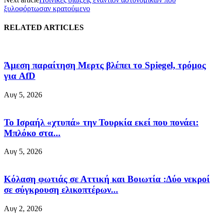
ξυλοφόρτωσαν κρατούμενο
RELATED ARTICLES
Άμεση παραίτηση Mερτς βλέπει το Spiegel, τρόμος
για AfD
Αυγ 5, 2026
Το Ισραήλ «χτυπά» την Τουρκία εκεί που πονάει:
Μπλόκο στα...
Αυγ 5, 2026
Κόλαση φωτιάς σε Αττική και Βοιωτία :Δύο νεκροί
σε σύγκρουση ελικοπτέρων...
Αυγ 2, 2026