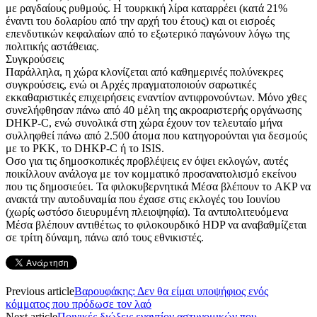
με ραγδαίους ρυθμούς. Η τουρκική λίρα καταρρέει (κατά 21%
έναντι του δολαρίου από την αρχή του έτους) και οι εισροές
επενδυτικών κεφαλαίων από το εξωτερικό παγώνουν λόγω της
πολιτικής αστάθειας.
Συγκρούσεις
Παράλληλα, η χώρα κλονίζεται από καθημερινές πολύνεκρες
συγκρούσεις, ενώ οι Αρχές πραγματοποιούν σαρωτικές
εκκαθαριστικές επιχειρήσεις εναντίον αντιφρονούντων. Μόνο χθες
συνελήφθησαν πάνω από 40 μέλη της ακροαριστερής οργάνωσης
DHKP-C, ενώ συνολικά στη χώρα έχουν τον τελευταίο μήνα
συλληφθεί πάνω από 2.500 άτομα που κατηγορούνται για δεσμούς
με το PKK, το DHKP-C ή το ISIS.
Οσο για τις δημοσκοπικές προβλέψεις εν όψει εκλογών, αυτές
ποικίλλουν ανάλογα με τον κομματικό προσανατολισμό εκείνου
που τις δημοσιεύει. Τα φιλοκυβερνητικά Μέσα βλέπουν το AKP να
ανακτά την αυτοδυναμία που έχασε στις εκλογές του Ιουνίου
(χωρίς ωστόσο διευρυμένη πλειοψηφία). Τα αντιπολιτευόμενα
Μέσα βλέπουν αντιθέτως το φιλοκουρδικό HDP να αναβαθμίζεται
σε τρίτη δύναμη, πάνω από τους εθνικιστές.
Previous article
Βαρουφάκης: Δεν θα είμαι υποψήφιος ενός
κόμματος που πρόδωσε τον λαό
Next article
Ποινικές διώξεις εναντίον αστυνομικών που