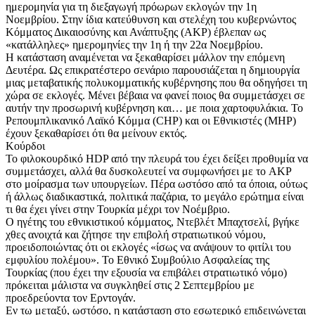
ημερομηνία για τη διεξαγωγή πρόωρων εκλογών την 1η
Νοεμβρίου. Στην ίδια κατεύθυνση και στελέχη του κυβερνώντος
Κόμματος Δικαιοσύνης και Ανάπτυξης (AKP) έβλεπαν ως
«κατάλληλες» ημερομηνίες την 1η ή την 22α Νοεμβρίου.
Η κατάσταση αναμένεται να ξεκαθαρίσει μάλλον την επόμενη
Δευτέρα. Ως επικρατέστερο σενάριο παρουσιάζεται η δημιουργία
μιας μεταβατικής πολυκομματικής κυβέρνησης που θα οδηγήσει τη
χώρα σε εκλογές. Μένει βέβαια να φανεί ποιος θα συμμετάσχει σε
αυτήν την προσωρινή κυβέρνηση και… με ποια χαρτοφυλάκια. Το
Ρεπουμπλικανικό Λαϊκό Κόμμα (CHP) και οι Εθνικιστές (MHP)
έχουν ξεκαθαρίσει ότι θα μείνουν εκτός.
Κούρδοι
To φιλοκουρδικό HDP από την πλευρά του έχει δείξει προθυμία να
συμμετάσχει, αλλά θα δυσκολευτεί να συμφωνήσει με το AKP
στο μοίρασμα των υπουργείων. Πέρα ωστόσο από τα όποια, ούτως
ή άλλως διαδικαστικά, πολιτικά παζάρια, το μεγάλο ερώτημα είναι
τι θα έχει γίνει στην Τουρκία μέχρι τον Νοέμβριο.
Ο ηγέτης του εθνικιστικού κόμματος, Ντεβλέτ Μπαχτσελί, βγήκε
χθες ανοιχτά και ζήτησε την επιβολή στρατιωτικού νόμου,
προειδοποιώντας ότι οι εκλογές «ίσως να ανάψουν το φιτίλι του
εμφυλίου πολέμου». Το Εθνικό Συμβούλιο Ασφαλείας της
Τουρκίας (που έχει την εξουσία να επιβάλει στρατιωτικό νόμο)
πρόκειται μάλιστα να συγκληθεί στις 2 Σεπτεμβρίου με
προεδρεύοντα τον Ερντογάν.
Εν τω μεταξύ, ωστόσο, η κατάσταση στο εσωτερικό επιδεινώνεται