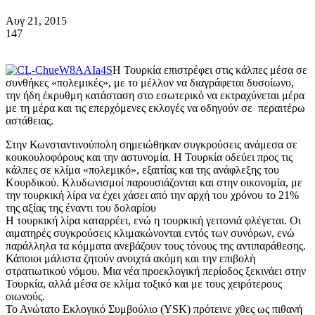
Αυγ 21, 2015
147
Η Τουρκία επιστρέφει στις κάλπες μέσα σε
συνθήκες «πολεμικές», με το μέλλον να διαγράφεται δυσοίωνο,
την ήδη έκρυθμη κατάσταση στο εσωτερικό να εκτραχύνεται μέρα
με τη μέρα και τις επερχόμενες εκλογές να οδηγούν σε περαιτέρω
αστάθειας.
Στην Κωνσταντινούπολη σημειώθηκαν συγκρούσεις ανάμεσα σε
κουκουλοφόρους και την αστυνομία. Η Τουρκία οδεύει προς τις
κάλπες σε κλίμα «πολεμικό», εξαιτίας και της ανάφλεξης του
Κουρδικού. Κλυδωνισμοί παρουσιάζονται και στην οικονομία, με
την τουρκική λίρα να έχει χάσει από την αρχή του χρόνου το 21%
της αξίας της έναντι του δολαρίου
Η τουρκική λίρα καταρρέει, ενώ η τουρκική γειτονιά φλέγεται. Οι
αιματηρές συγκρούσεις κλιμακώνονται εντός των συνόρων, ενώ
παράλληλα τα κόμματα ανεβάζουν τους τόνους της αντιπαράθεσης.
Κάποιοι μάλιστα ζητούν ανοιχτά ακόμη και την επιβολή
στρατιωτικού νόμου. Μια νέα προεκλογική περίοδος ξεκινάει στην
Τουρκία, αλλά μέσα σε κλίμα τοξικό και με τους χειρότερους
οιωνούς.
Το Ανώτατο Εκλογικό Συμβούλιο (YSK) πρότεινε χθες ως πιθανή