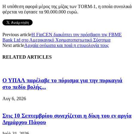
Η υπόθεση αφορά μέρος της μίζας των ΤORM-1, η οποία συνολικά
φέρεται να έφτασε τα 90.000.000 ευρώ.
Previous article
Η FinCEN διακόπτει την πρόσβαση της FBME
Bank Ltd στο Αμερικανικό Χρηματοπιστωτικό Σύστημα
Next article
Αρχαία ονόματα και ποιά η ετυμολογία τους
RELATED ARTICLES
Ο ΥΠΑΛ παρέλαβε το πόρισμα για την πυρκαγιά
στο πεδίο βολής...
Αυγ 6, 2026
Στις 10 Σεπτεμβρίου συνεχίζεται η δίκη του εν αργία
Δημάρχου Πάφου
Ιούλ 31, 2026