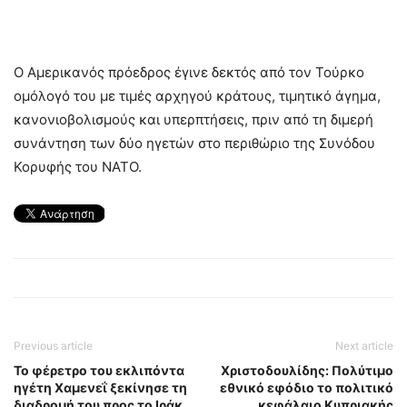
Ο Αμερικανός πρόεδρος έγινε δεκτός από τον Τούρκο
ομόλογό του με τιμές αρχηγού κράτους, τιμητικό άγημα,
κανονιοβολισμούς και υπερπτήσεις, πριν από τη διμερή
συνάντηση των δύο ηγετών στο περιθώριο της Συνόδου
Κορυφής του ΝΑΤΟ.
Previous article
Next article
Το φέρετρο του εκλιπόντα
Χριστοδουλίδης: Πολύτιμο
ηγέτη Χαμενεΐ ξεκίνησε τη
εθνικό εφόδιο το πολιτικό
διαδρομή του προς το Ιράκ
κεφάλαιο Κυπριακής