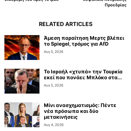
Προεδρίας
RELATED ARTICLES
Άμεση παραίτηση Mερτς βλέπει
το Spiegel, τρόμος για AfD
Αυγ 5, 2026
Το Ισραήλ «χτυπά» την Τουρκία
εκεί που πονάει: Μπλόκο στα...
Αυγ 5, 2026
Μίνι ανασχηματισμός: Πέντε
νέα πρόσωπα και δύο
μετακινήσεις
Αυγ 4, 2026