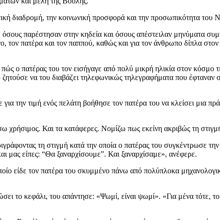
μάτων και μέλη της Βουλής.
ική διαδρομή, την κοινωνική προσφορά και την προσωπικότητα του Νί
σε όσους παρέστησαν στην κηδεία και όσους απέστειλαν μηνύματα συμπ
γο, τον πατέρα και τον παππού, καθώς και για τον άνθρωπο δίπλα στον
πώς ο πατέρας του τον εισήγαγε από πολύ μικρή ηλικία στον κόσμο τη
ου ζητούσε να του διαβάζει τηλεφωνικώς τηλεγραφήματα που έφταναν 
ια την τιμή ενός πελάτη βοήθησε τον πατέρα του να κλείσει μια πράξ
ώσω χρήσιμος. Και τα κατάφερες. Νομίζω πως εκείνη ακριβώς τη στιγμ
ράφοντας τη στιγμή κατά την οποία ο πατέρας του συγκέντρωσε την ο
και μας είπες: “Θα ξαναρχίσουμε”. Και ξαναρχίσαμε», ανέφερε.
οίο είδε τον πατέρα του σκυμμένο πάνω από πολύπλοκα μηχανολογικά
ώσει το κεφάλι, του απάντησε: «Ψωμί, είναι ψωμί». «Για μένα τότε, τ