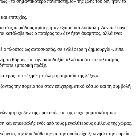
πως «το σημαντικότερο πανεπιστήμιο» της ζωής του δεν ήταν το
και επιτυχίες.
τα στις περιόδους κρίσης ήταν εξαιρετικά δύσκολη. Δεν απέφυγε,
όνια κατάλαβε πως ο πατέρας του δεν ήταν άκαμπτος, αλλά ένας
έ ο πλούτος ως αυτοσκοπός, σε ενδιέφερε η δημιουργία», είπε.
ή, το θάρρος και την αισιοδοξία, αλλά και ότι «ο πολιτισμός
αδήποτε εμπορική πράξη.
πατέρας του «έζησε με όλη τη σημασία της λέξης».
οντας την πορεία του στον επιχειρηματικό κόσμο και τη συμβολή
νώνυμη σχεδόν της προκοπής και της επιχειρηματικότητας».
ση και επικεφαλής ενός από τους μεγαλύτερους ομίλους της χώρας.
νέργεια, την ίδια διάθεση» με την οποία είχε ξεκινήσει την πορεία