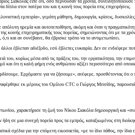
ιος Σιακόλας είπε ότι, όσο περνούσαν τα χρόνια, συνειδητοποιούσε 
 δίπλα στον πατέρα του και η κοινή τους πορεία στις επιχειρήσεις.
ονιστική εμπειρία», γεμάτη μάθηση, δημιουργία, κρίσεις, δυσκολίες 
τε απόλυτη ηρεμία και αυτοπεποίθηση, ακόμη και όταν η πραγματικότη
 της κοινής επιχειρηματικής τους πορείας, σημειώνοντας ότι με τα χρ
ό,τι και αν συνέβαινε, θα έβρισκε τρόπο να το αντιμετωπίσει.
λλοι έβλεπαν αδιέξοδο, εσύ έβλεπες ευκαιρία. Δεν σε ενδιέφερε ποτ
 του, κυρίως μέσα από τις πράξεις του, την εργατικότητα, την επιμον
σμό και ότι η καλή φήμη ενός ανθρώπου αξίζει περισσότερο από οποι
ερδίσουμε. Ερχόμαστε για να ζήσουμε», ανέφερε, προσθέτοντας ότι ο 
ναφέρθηκε εκ μέρους του Ομίλου CTC ο Γιώργος Μιτσίδης, παρουσιάζ
ντωνίου, χαρακτήρισε τη ζωή του Νίκου Σιακόλα δημιουργική και «συ
 ήδη σε μια συνεχή πορεία προς τα εμπρός, καταξιωμένος στη διοίκη
τικά σχέδια για την επόμενη εικοσαετία, «με το ίδιο πάθος, την ίδια ε