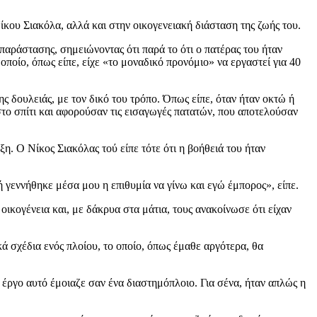
κου Σιακόλα, αλλά και στην οικογενειακή διάσταση της ζωής του.
αράστασης, σημειώνοντας ότι παρά το ότι ο πατέρας του ήταν
 οποίο, όπως είπε, είχε «το μοναδικό προνόμιο» να εργαστεί για 40
ς δουλειάς, με τον δικό του τρόπο. Όπως είπε, όταν ήταν οκτώ ή
στο σπίτι και αφορούσαν τις εισαγωγές πατατών, που αποτελούσαν
η. Ο Νίκος Σιακόλας τού είπε τότε ότι η βοήθειά του ήταν
ή γεννήθηκε μέσα μου η επιθυμία να γίνω και εγώ έμπορος», είπε.
ικογένεια και, με δάκρυα στα μάτια, τους ανακοίνωσε ότι είχαν
 σχέδια ενός πλοίου, το οποίο, όπως έμαθε αργότερα, θα
ο έργο αυτό έμοιαζε σαν ένα διαστημόπλοιο. Για σένα, ήταν απλώς η