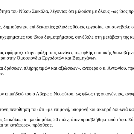
τητα του Νίκου Σιακόλα, λέγοντας ότι μιλούσε με όλους «ως ίσος προς
ε, δημιούργησε επί δεκαετίες χιλιάδες θέσεις εργασίας και συνέβαλε 
ιχειρηματίες του ίδιου διαμετρήματος, συνέβαλε στη μετάβαση της κ
ας εφάρμοζε στην πράξη τους κανόνες της ορθής εταιρικής διακυβέρ
ίτερα στην Ομοσπονδία Εργοδοτών και Βιομηχάνων.
 δράσεων, πλήρης τιμών και αξιώσεων», ανέφερε ο κ. Αντωνίου, προσ
ν.
 επικήδειό του ο Αβέρωφ Νεοφύτου, ως φίλος της οικογένειας, αναφέρ
τονη πεποίθησή του ότι «με επιμονή, υπομονή και σκληρή δουλειά και
 Σιακόλας σε ηλικία μόλις 20 ετών, όταν προσβλήθηκε από τύφο. Σύμ
αι τα κατάφερε», πρόσθεσε.