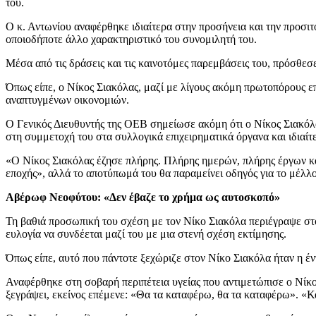
του.
Ο κ. Αντωνίου αναφέρθηκε ιδιαίτερα στην προσήνεια και την προσιτό
οποιοδήποτε άλλο χαρακτηριστικό του συνομιλητή του.
Μέσα από τις δράσεις και τις καινοτόμες παρεμβάσεις του, πρόσθεσ
Όπως είπε, ο Νίκος Σιακόλας, μαζί με λίγους ακόμη πρωτοπόρους επ
αναπτυγμένων οικονομιών.
Ο Γενικός Διευθυντής της ΟΕΒ σημείωσε ακόμη ότι ο Νίκος Σιακόλ
στη συμμετοχή του στα συλλογικά επιχειρηματικά όργανα και ιδια
«Ο Νίκος Σιακόλας έζησε πλήρης. Πλήρης ημερών, πλήρης έργων και
εποχής», αλλά το αποτύπωμά του θα παραμείνει οδηγός για το μέλλο
Αβέρωφ Νεοφύτου: «Δεν έβαζε το χρήμα ως αυτοσκοπό»
Τη βαθιά προσωπική του σχέση με τον Νίκο Σιακόλα περιέγραψε στον
ευλογία να συνδέεται μαζί του με μια στενή σχέση εκτίμησης.
Όπως είπε, αυτό που πάντοτε ξεχώριζε στον Νίκο Σιακόλα ήταν η έν
Αναφέρθηκε στη σοβαρή περιπέτεια υγείας που αντιμετώπισε ο Νίκος
ξεγράψει, εκείνος επέμενε: «Θα τα καταφέρω, θα τα καταφέρω». «Κ