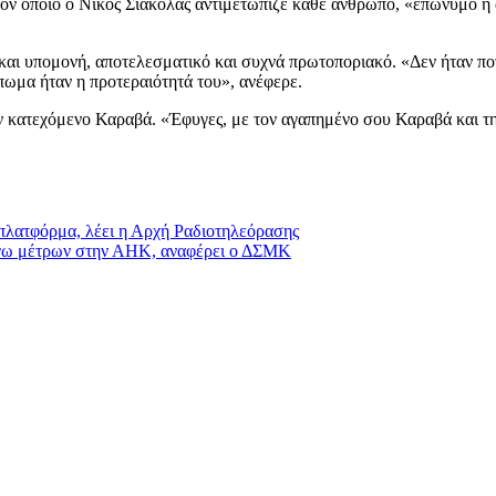
τον οποίο ο Νίκος Σιακόλας αντιμετώπιζε κάθε άνθρωπο, «επώνυμο ή
αι υπομονή, αποτελεσματικό και συχνά πρωτοποριακό. «Δεν ήταν ποτ
πωμα ήταν η προτεραιότητά του», ανέφερε.
ον κατεχόμενο Καραβά. «Έφυγες, με τον αγαπημένο σου Καραβά και τη
 πλατφόρμα, λέει η Αρχή Ραδιοτηλεόρασης
όγω μέτρων στην ΑΗΚ, αναφέρει ο ΔΣΜΚ