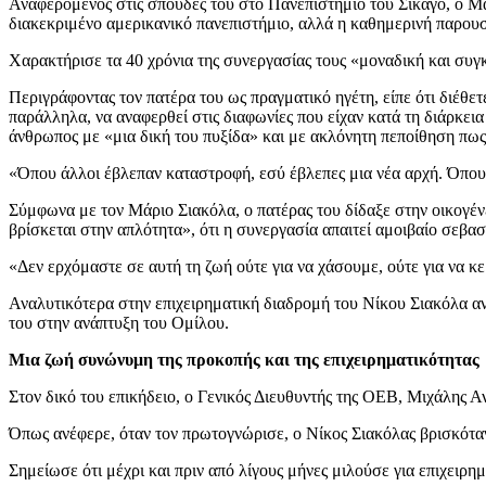
Αναφερόμενος στις σπουδές του στο Πανεπιστήμιο του Σικάγο, ο Μάρ
διακεκριμένο αμερικανικό πανεπιστήμιο, αλλά η καθημερινή παρουσία
Χαρακτήρισε τα 40 χρόνια της συνεργασίας τους «μοναδική και συγκλ
Περιγράφοντας τον πατέρα του ως πραγματικό ηγέτη, είπε ότι διέθε
παράλληλα, να αναφερθεί στις διαφωνίες που είχαν κατά τη διάρκεια
άνθρωπος με «μια δική του πυξίδα» και με ακλόνητη πεποίθηση πως, 
«Όπου άλλοι έβλεπαν καταστροφή, εσύ έβλεπες μια νέα αρχή. Όπου ά
Σύμφωνα με τον Μάριο Σιακόλα, ο πατέρας του δίδαξε στην οικογένειά
βρίσκεται στην απλότητα», ότι η συνεργασία απαιτεί αμοιβαίο σεβα
«Δεν ερχόμαστε σε αυτή τη ζωή ούτε για να χάσουμε, ούτε για να κ
Αναλυτικότερα στην επιχειρηματική διαδρομή του Νίκου Σιακόλα α
του στην ανάπτυξη του Ομίλου.
Μια ζωή συνώνυμη της προκοπής και της επιχειρηματικότητας
Στον δικό του επικήδειο, ο Γενικός Διευθυντής της ΟΕΒ, Μιχάλης Α
Όπως ανέφερε, όταν τον πρωτογνώρισε, ο Νίκος Σιακόλας βρισκόταν
Σημείωσε ότι μέχρι και πριν από λίγους μήνες μιλούσε για επιχειρημα