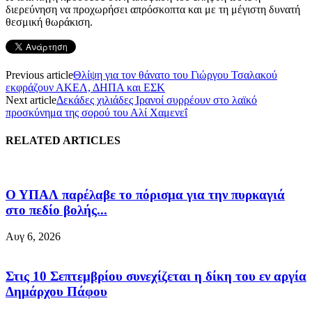
διερεύνηση να προχωρήσει απρόσκοπτα και με τη μέγιστη δυνατή
θεσμική θωράκιση.
Previous article
Θλίψη για τον θάνατο του Γιώργου Τσαλακού
εκφράζουν ΑΚΕΛ, ΔΗΠΑ και ΕΣΚ
Next article
Δεκάδες χιλιάδες Ιρανοί συρρέουν στο λαϊκό
προσκύνημα της σορού του Αλί Χαμενεΐ
RELATED ARTICLES
Ο ΥΠΑΛ παρέλαβε το πόρισμα για την πυρκαγιά
στο πεδίο βολής...
Αυγ 6, 2026
Στις 10 Σεπτεμβρίου συνεχίζεται η δίκη του εν αργία
Δημάρχου Πάφου