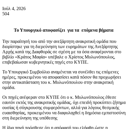
Ιούλ 4, 2026
504
Το Υπουργικό αποφασίζει για τα επόμενα βήματα
Την παραίτησή του από την ανεξάρτητη ανακριτική ομάδα που
διορίστηκε για τη διερεύνηση των ευρημάτων της Ανεξάρτητης
Αρχής κατά της Διαφθοράς σε σχέση με τα όσα αναφέρονται στο
βιβλίο «Κράτος Μαφία» υπέβαλε ο Χρίστος Μυλωνόπουλος,
επιβεβαίωσαν κυβερνητικές πηγές στο ΚΥΠΕ.
Το Υπουργικό Συμβούλιο αναμένεται να συνέλθει τις επόμενες
ημέρες, προκειμένου να αποφασίσει κατά πόσον θα προχωρήσει
στην αντικατάσταση του κ. Μυλωνόπουλου στην ανακριτική
ομάδα.
Οι πηγές ανέφεραν στο ΚΥΠΕ ότι ο κ. Μυλωνόπουλος έθεσε
εαυτόν εκτός της ανακριτικής ομάδας, όχι επειδή προκύπτει ζήτημα
ουσίας ή σύγκρουσης συμφερόντων, αλλά για λόγους θεσμικής
ευαισθησίας, προκειμένου να διαφυλαχθεί η δημόσια εμπιστοσύνη
στη διερεύνηση της υπόθεσης
Η ίδια πηγή πρόσθεσε ότι η απόφασή του ελήφθη ώστε η