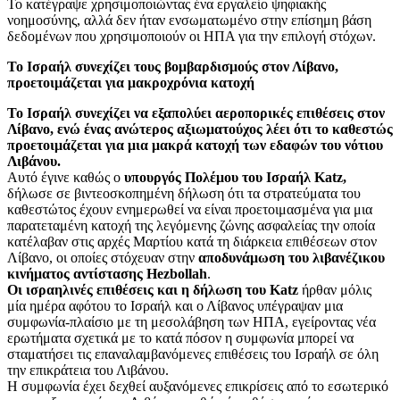
Το κατέγραψε χρησιμοποιώντας ένα εργαλείο ψηφιακής
νοημοσύνης, αλλά δεν ήταν ενσωματωμένο στην επίσημη βάση
δεδομένων που χρησιμοποιούν οι ΗΠΑ για την επιλογή στόχων.
Το Ισραήλ συνεχίζει τους βομβαρδισμούς στον Λίβανο,
προετοιμάζεται για μακροχρόνια κατοχή
Το Ισραήλ συνεχίζει να εξαπολύει αεροπορικές επιθέσεις στον
Λίβανο, ενώ ένας ανώτερος αξιωματούχος λέει ότι το καθεστώς
προετοιμάζεται για μια μακρά κατοχή των εδαφών του νότιου
Λιβάνου.
Αυτό έγινε καθώς ο
υπουργός Πολέμου του Ισραήλ Katz,
δήλωσε σε βιντεοσκοπημένη δήλωση ότι τα στρατεύματα του
καθεστώτος έχουν ενημερωθεί να είναι προετοιμασμένα για μια
παρατεταμένη κατοχή της λεγόμενης ζώνης ασφαλείας την οποία
κατέλαβαν στις αρχές Μαρτίου κατά τη διάρκεια επιθέσεων στον
Λίβανο, οι οποίες στόχευαν στην
αποδυνάμωση του λιβανέζικου
κινήματος αντίστασης Hezbollah
.
Οι ισραηλινές επιθέσεις και η δήλωση του Katz
ήρθαν μόλις
μία ημέρα αφότου το Ισραήλ και ο Λίβανος υπέγραψαν μια
συμφωνία-πλαίσιο με τη μεσολάβηση των ΗΠΑ, εγείροντας νέα
ερωτήματα σχετικά με το κατά πόσον η συμφωνία μπορεί να
σταματήσει τις επαναλαμβανόμενες επιθέσεις του Ισραήλ σε όλη
την επικράτεια του Λιβάνου.
Η συμφωνία έχει δεχθεί αυξανόμενες επικρίσεις από το εσωτερικό