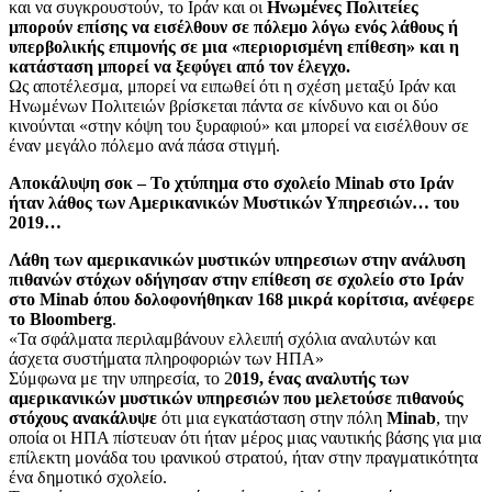
και να συγκρουστούν, το Ιράν και οι
Ηνωμένες Πολιτείες
μπορούν επίσης να εισέλθουν σε πόλεμο λόγω ενός λάθους ή
υπερβολικής επιμονής σε μια «περιορισμένη επίθεση» και η
κατάσταση μπορεί να ξεφύγει από τον έλεγχο.
Ως αποτέλεσμα, μπορεί να ειπωθεί ότι η σχέση μεταξύ Ιράν και
Ηνωμένων Πολιτειών βρίσκεται πάντα σε κίνδυνο και οι δύο
κινούνται «στην κόψη του ξυραφιού» και μπορεί να εισέλθουν σε
έναν μεγάλο πόλεμο ανά πάσα στιγμή.
Αποκάλυψη σοκ – Το χτύπημα στο σχολείο Minab στο Ιράν
ήταν λάθος των Αμερικανικών Μυστικών Υπηρεσιών… του
2019…
Λάθη των αμερικανικών μυστικών υπηρεσιων στην ανάλυση
πιθανών στόχων οδήγησαν στην επίθεση σε σχολείο στο Ιράν
στο Minab όπου δολοφονήθηκαν 168 μικρά κορίτσια, ανέφερε
το Bloomberg
.
«Τα σφάλματα περιλαμβάνουν ελλειπή σχόλια αναλυτών και
άσχετα συστήματα πληροφοριών των ΗΠΑ»
Σύμφωνα με την υπηρεσία, το 2
019, ένας αναλυτής των
αμερικανικών μυστικών υπηρεσιών που μελετούσε πιθανούς
στόχους ανακάλυψε
ότι μια εγκατάσταση στην πόλη
Minab
, την
οποία οι ΗΠΑ πίστευαν ότι ήταν μέρος μιας ναυτικής βάσης για μια
επίλεκτη μονάδα του ιρανικού στρατού, ήταν στην πραγματικότητα
ένα δημοτικό σχολείο.