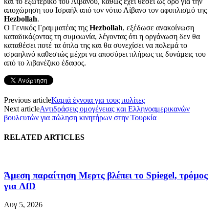
και το εξωτερικό του Λιβάνου, καθώς έχει θέσει ως όρο για την
αποχώρηση του Ισραήλ από τον νότιο Λίβανο τον αφοπλισμό της
Hezbollah
.
Ο Γενικός Γραμματέας της
Hezbollah
, εξέδωσε ανακοίνωση
καταδικάζοντας τη συμφωνία, λέγοντας ότι η οργάνωση δεν θα
καταθέσει ποτέ τα όπλα της και θα συνεχίσει να πολεμά το
ισραηλινό καθεστώς μέχρι να αποσύρει πλήρως τις δυνάμεις του
από το λιβανέζικο έδαφος.
Previous article
Καμιά έγνοια για τους πολίτες
Next article
Αντιδράσεις ομογένειας και Ελληνοαμερικανών
βουλευτών για πώληση κινητήρων στην Τουρκία
RELATED ARTICLES
Άμεση παραίτηση Mερτς βλέπει το Spiegel, τρόμος
για AfD
Αυγ 5, 2026