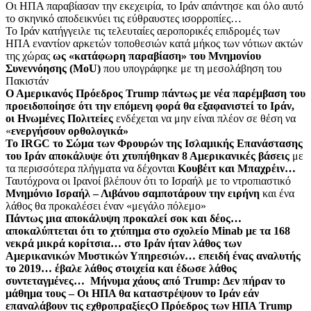
Οι ΗΠΑ παραβίασαν την εκεχειρία, το Ιράν απάντησε και όλο αυτό
το σκηνικό αποδεικνύει τις εύθραυστες ισορροπίες…
Το Ιράν κατήγγειλε τις τελευταίες αεροπορικές επιδρομές των
ΗΠΑ εναντίον αρκετών τοποθεσιών κατά μήκος των νότιων ακτών
της χώρας
ως «κατάφωρη παραβίαση» του Μνημονίου
Συνεννόησης (MoU)
που υπογράφηκε με τη μεσολάβηση του
Πακιστάν
Ο Αμερικανός Πρόεδρος Trump πάντως με νέα παρέμβαση του
προειδοποίησε ότι την επόμενη φορά θα εξαφανιστεί το Ιράν,
οι Ηνωμένες Πολιτείες
ενδέχεται να μην είναι πλέον σε θέση να
«
ενεργήσουν ορθολογικά»
Το IRGC το Σώμα των Φρουρών της Ισλαμικής Επανάστασης
του Ιράν αποκάλυψε ότι χτυπήθηκαν 8 Αμερικανικές βάσεις
με
τα περισσότερα πλήγματα να δέχονται
Κουβέιτ και Μπαχρέιν…
Ταυτόχρονα οι Ιρανοί βλέπουν ότι το Ισραήλ με το ντροπιαστικό
Μνημόνιο Ισραήλ – Λιβάνου σαμποτάρουν την ειρήνη
και ένα
λάθος θα προκαλέσει έναν «μεγάλο πόλεμο»
Πάντως μια αποκάλυψη προκαλεί σοκ και δέος…
αποκαλύπτεται ότι το χτύπημα στο σχολείο Minab με τα 168
νεκρά μικρά κορίτσια… στο Ιράν ήταν λάθος των
Αμερικανικών Μυστικών Υπηρεσιών… επειδή ένας αναλυτής
το 2019… έβαλε λάθος στοιχεία και έδωσε λάθος
συντεταγμένες…
Μήνυμα χάους από Trump: Δεν πήραν το
μάθημα τους – Οι ΗΠΑ θα καταστρέψουν το Ιράν εάν
επαναλάβουν τις εχθροπραξίες
Ο Πρόεδρος των ΗΠΑ Trump