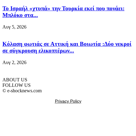
Το Ισραήλ «χτυπά» την Τουρκία εκεί που πονάει:
Μπλόκο στα...
Αυγ 5, 2026
Κόλαση φωτιάς σε Αττική και Βοιωτία :Δύο νεκροί
σε σύγκρουση ελικοπτέρων...
Αυγ 2, 2026
ABOUT US
FOLLOW US
© e-shocknews.com
Privacy Policy