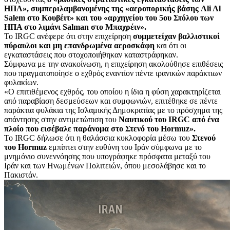
ΗΠΑ», συμπεριλαμβανομένης της «αεροπορικής βάσης Ali Al
Salem στο Κουβέιτ» και του «αρχηγείου του 5ου Στόλου των
ΗΠΑ στο λιμάνι Salman στο Μπαχρέιν».
Το IRGC ανέφερε ότι στην επιχείρηση
συμμετείχαν βαλλιστικοί
πύραυλοι και μη επανδρωμένα αεροσκάφη
και ότι οι
εγκαταστάσεις που στοχοποιήθηκαν καταστράφηκαν.
Σύμφωνα με την ανακοίνωση, η επιχείρηση ακολούθησε επιθέσεις
που πραγματοποίησε ο εχθρός εναντίον πέντε ιρανικών παράκτιων
φυλακίων.
«Ο επιτιθέμενος εχθρός, του οποίου η ίδια η φύση χαρακτηρίζεται
από παραβίαση δεσμεύσεων και συμφωνιών, επιτέθηκε σε πέντε
παράκτια φυλάκια της Ισλαμικής Δημοκρατίας με το πρόσχημα της
απάντησης στην αντιμετώπιση του
Ναυτικού του IRGC από ένα
πλοίο που εισέβαλε παράνομα στο Στενό του Hormuz».
Το IRGC δήλωσε ότι η θαλάσσια κυκλοφορία μέσω του
Στενού
του Hormuz
εμπίπτει στην ευθύνη του Ιράν σύμφωνα με το
μνημόνιο συνεννόησης που υπογράφηκε πρόσφατα μεταξύ του
Ιράν και των Ηνωμένων Πολιτειών, όπου μεσολάβησε και το
Πακιστάν.