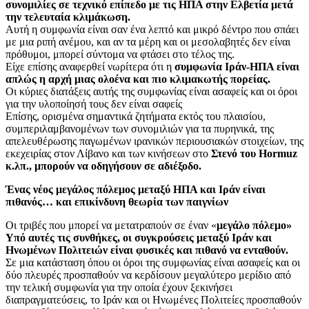
συνομιλίες σε τεχνικό επίπεδο με τις ΗΠΑ στην Ελβετία μετά
την τελευταία κλιμάκωση.
Αυτή η συμφωνία είναι σαν ένα λεπτό και μικρό δέντρο που σπάει
με μια ριπή ανέμου, και αν τα μέρη και οι μεσολαβητές δεν είναι
πρόθυμοι, μπορεί σύντομα να φτάσει στο τέλος της.
Είχε επίσης αναφερθεί νωρίτερα ότι η
συμφωνία Ιράν-ΗΠΑ είναι
απλώς η αρχή μιας ολοένα και πιο κλιμακωτής πορείας.
Οι κύριες διατάξεις αυτής της συμφωνίας είναι ασαφείς και οι όροι
για την υλοποίησή τους δεν είναι σαφείς
Επίσης, ορισμένα σημαντικά ζητήματα εκτός του πλαισίου,
συμπεριλαμβανομένων των συνομιλιών για τα πυρηνικά, της
απελευθέρωσης παγωμένων ιρανικών περιουσιακών στοιχείων, της
εκεχειρίας στον Λίβανο και των κινήσεων στο
Στενό του Hormuz
κ.λπ., μπορούν να οδηγήσουν σε αδιέξοδο.
Ένας νέος μεγάλος πόλεμος μεταξύ ΗΠΑ και Ιράν είναι
πιθανός… και επικίνδυνη θεωρία των παιγνίων
Οι τριβές που μπορεί να μετατραπούν σε έναν «
μεγάλο πόλεμο»
Υπό αυτές τις συνθήκες, οι συγκρούσεις μεταξύ Ιράν και
Ηνωμένων Πολιτειών είναι φυσικές και πιθανό να ενταθούν.
Σε μια κατάσταση όπου οι όροι της συμφωνίας είναι ασαφείς και οι
δύο πλευρές προσπαθούν να κερδίσουν μεγαλύτερο μερίδιο από
την τελική συμφωνία για την οποία έχουν ξεκινήσει
διαπραγματεύσεις, το Ιράν και οι Ηνωμένες Πολιτείες προσπαθούν