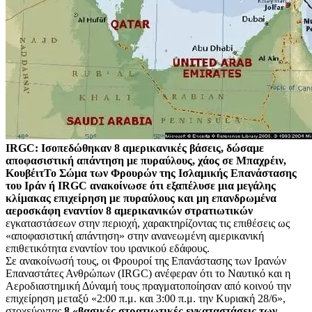
IRGC: Ισοπεδώθηκαν 8 αμερικανικές βάσεις, δώσαμε
αποφασιστική απάντηση με πυραύλους, χάος σε Μπαχρέιν,
Κουβέιτ
Το Σώμα των Φρουρών της Ισλαμικής Επανάστασης
του Ιράν ή IRGC ανακοίνωσε ότι εξαπέλυσε μια μεγάλης
κλίμακας επιχείρηση με πυραύλους και μη επανδρωμένα
αεροσκάφη εναντίον 8 αμερικανικών στρατιωτικών
εγκαταστάσεων στην περιοχή, χαρακτηρίζοντας τις επιθέσεις ως
«αποφασιστική απάντηση» στην ανανεωμένη αμερικανική
επιθετικότητα εναντίον του ιρανικού εδάφους.
Σε ανακοίνωσή τους, οι Φρουροί της Επανάστασης των Ιρανών
Επαναστάτες Ανθρώπων (IRGC) ανέφεραν ότι το Ναυτικό και η
Αεροδιαστημική Δύναμή τους πραγματοποίησαν από κοινού την
επιχείρηση μεταξύ «2:00 π.μ. και 3:00 π.μ. την Κυριακή 28/6»,
στοχεύοντας
8 «βασικές στρατιωτικές εγκαταστάσεις των