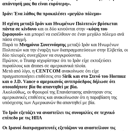
απάντησή μας θα είναι ευρύτερη».
Ιράν: Ένα λάθος θα προκαλέσει «μεγάλο πόλεμο»
Η σχέση μεταξύ Ιράν και Ηνωμένων Πολιτειών βρίσκεται
πάντα σε κίνδυνο
και οι δύο κινούνται στην «
κόψη του
ξυραφιού»
και μπορεί να εισέλθουν σε έναν μεγάλο πόλεμο ανά
πάσα στιγμή.
Παρά το
Μνημόνιο Συνεννόησης
μεταξύ Ιράν και Ηνωμένων
Πολιτειών και την έναρξη των διαπραγματεύσεων στην Ελβετία, οι
δύο πλευρές συνεχίζουν να συγκρούονται.
Πρώτον, ο Trump ισχυρίστηκε ότι το Ιράν είχε εκτοξεύσει
πυραύλους και drones σε αμερικανικά πλοία.
Μετά από λίγο, η
CENTCOM
ανακοίνωσε ότι είχε
πραγματοποιήσει επιθέσεις στο
Sirik και στο Στενό του Hormuz
και ο J.D. Vance o αμερικανός αντιπρόεδρος δήλωσε ότι
οποιαδήποτε βία θα απαντηθεί με βία.
Ακολούθως, οι Φρουροί της Επανάστασης απάντησαν στις
αμερικανικές επιθέσεις και ανακοίνωσαν ότι η παραβίαση της
υπόσχεσης των Αμερικανών θα απαντηθεί με βία.
Το Ιράν εξετάζει να αναστείλει τις συνομιλίες σε τεχνικό
επίπεδο με τις ΗΠΑ
Οι Ιρανοί διαπραγματευτές εξετάζουν να αναστείλουν τις