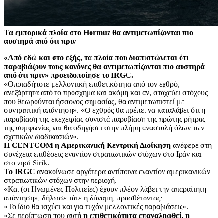
Τα εμπορικά πλοία στο Hormuz θα αντιμετωπίζονται πιο
αυστηρά από ότι πριν
«Από εδώ και στο εξής, τα πλοία που διαπιστώνεται ότι
παραβιάζουν τους κανόνες θα αντιμετωπίζονται πιο αυστηρά
από ότι πριν» προειδοποίησε το IRGC.
«Oποιαδήποτε μελλοντική επιθετικότητα από τον εχθρό,
ανεξάρτητα από το πρόσχημα και ακόμη και αν, στοχεύει στόχους
που θεωρούνται ήσσονος σημασίας, θα αντιμετωπιστεί με
συντριπτική απάντηση». «Ο εχθρός θα πρέπει να καταλάβει ότι η
παραβίαση της εκεχειρίας συνιστά παραβίαση της πρώτης ρήτρας
της συμφωνίας και θα οδηγήσει στην πλήρη αναστολή όλων των
σχετικών διαδικασιών».
Η CENTCOM η Αμερικανική Κεντρική Διοίκηση
ανέφερε στη
συνέχεια επιθέσεις εναντίον στρατιωτικών στόχων στο Ιράν και
στο νησί Sirik.
Το IRGC
ανακοίνωσε αργότερα αντίποινα εναντίον αμερικανικών
στρατιωτικών στόχων στην περιοχή.
«Και (οι Ηνωμένες Πολιτείες) έχουν πλέον λάβει την απαραίτητη
απάντηση», δήλωσε τότε η δύναμη, προσθέτοντας:
«Το ίδιο θα ισχύει και για τυχόν μελλοντικές παραβιάσεις».
«Σε περίπτωση που αυτή
η επιθετικότητα επαναληφθεί, η