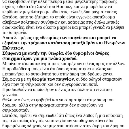
να εκφοβίσουν την άλλη πλευρά μέσω μεγαλύτερης προβολής
ισχύος, ειδικά στο Στενό του Hormuz, και να μπορέσουν να
κερδίσουν μεγαλύτερο μερίδιο στις τελικές διαπραγματεύσεις.
Ωστόσο, αυτό το ζήτημα, το οποίο είναι εγγενώς αποτέλεσμα
αβέβαιων πολιτικών συνθηκών και ασάφειας στις διπλωματικές
διαδικασίες, είναι ένα δίκοπο μαχαίρι και μπορεί γενικά να βλάψει
τη συμφωνία.
Αποτελεί μέρος της «
θεωρίας των παιγνίων» και μπορεί να
εξηγήσει την τρέχουσα κατάσταση μεταξύ Ιράν και Ηνωμένων
Πολιτειών.
Σύμφωνα με αυτήν την θεωρία, δύο θυμωμένοι άνδρες
στοιχηματίζουν για μια πλάκα χρυσού.
Μπαίνουν στα αυτοκίνητά τους και τρέχουν ο ένας προς τον άλλον.
Η προϋπόθεση τους είναι ότι όποιος σταματήσει πρώτος και
μετακινήσει το αυτοκίνητό του στην άκρη του δρόμου χάνει.
Σύμφωνα με τη
θεωρία των παιγνίων
, οι δύο οδηγοί σταματούν
λίγο πριν τη σύγκρουση και δεν συγκρούονται ποτέ.
Προσπαθούν να αποδείξουν ο ένας στον άλλον ότι είναι πιο
γενναίοι.
Θέλουν ο ένας να φοβηθεί και να σταματήσει στην άκρη του
δρόμου, αλλά στην πραγματικότητα δεν σκοπεύουν να
συγκρουστούν.
Ωστόσο, πρέπει να σημειωθεί ότι όπως ένα λάθος ή μια απόφαση
της τελευταίας στιγμής να συνεχίσουν να οδηγούν κάνει δύο
θυμωμένους οδηγούς να μην σταματήσουν στην άκρη του δρόμου