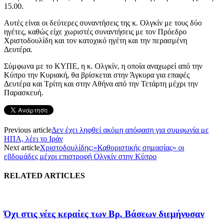
15.00.
Αυτές είναι οι δεύτερες συναντήσεις της κ. Ολγκίν με τους δύο
ηγέτες, καθώς είχε χωριστές συναντήσεις με τον Πρόεδρο
Χριστοδουλίδη και τον κατοχικό ηγέτη και την περασμένη
Δευτέρα.
Σύμφωνα με το ΚΥΠΕ, η κ. Ολγκίν, η οποία αναχωρεί από την
Κύπρο την Κυριακή, θα βρίσκεται στην Άγκυρα για επαφές
Δευτέρα και Τρίτη και στην Αθήνα από την Τετάρτη μέχρι την
Παρασκευή.
Previous article
Δεν έχει ληφθεί ακόμη απόφαση για συμφωνία με
ΗΠΑ, λέει το Ιράν
Next article
Χριστοδουλίδης:«Καθοριστικής σημασίας» οι
εβδομάδες μέχρι επιστροφή Ολγκίν στην Κύπρο
RELATED ARTICLES
Όχι στις νέες κεραίες των Βρ. Βάσεων διεμήνυσαν