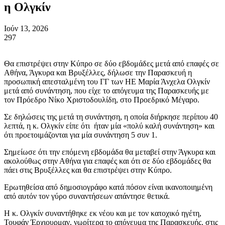
η Ολγκίν
Ιούν 13, 2026
297
Θα επιστρέψει στην Κύπρο σε δύο εβδομάδες μετά από επαφές σε
Αθήνα, Άγκυρα και Βρυξέλλες, δήλωσε την Παρασκευή η
προσωπική απεσταλμένη του ΓΓ των ΗΕ Μαρία Άνχελα Ολγκίν
μετά από συνάντηση, που είχε το απόγευμα της Παρασκευής με
τον Πρόεδρο Νίκο Χριστοδουλίδη, στο Προεδρικό Μέγαρο.
Σε δηλώσεις της μετά τη συνάντηση, η οποία διήρκησε περίπου 40
λεπτά, η κ. Ολγκίν είπε ότι ήταν μία «πολύ καλή συνάντηση» και
ότι προετοιμάζονται για μία συνάντηση 5 συν 1.
Σημείωσε ότι την επόμενη εβδομάδα θα μεταβεί στην Άγκυρα και
ακολούθως στην Αθήνα για επαφές και ότι σε δύο εβδομάδες θα
πάει στις Βρυξέλλες και θα επιστρέψει στην Κύπρο.
Ερωτηθείσα από δημοσιογράφο κατά πόσον είναι ικανοποιημένη
από αυτόν τον γύρο συναντήσεων απάντησε θετικά.
Η κ. Ολγκίν συναντήθηκε εκ νέου και με τον κατοχικό ηγέτη,
Τουφάν Έρχιουρμαν, νωρίτερα το απόγευμα της Παρασκευής, στις