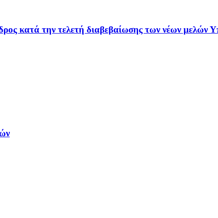
ρος κατά την τελετή διαβεβαίωσης των νέων μελών Υ
ρών