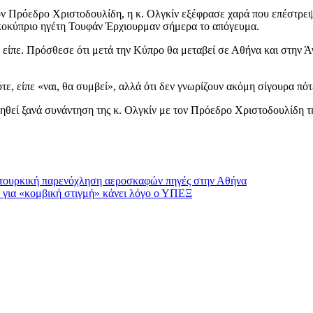
ον Πρόεδρο Χριστοδουλίδη, η κ. Ολγκίν εξέφρασε χαρά που επέστρεψ
ρκοκύπριο ηγέτη Τουφάν Έρχιουρμαν σήμερα το απόγευμα.
είπε. Πρόσθεσε ότι μετά την Κύπρο θα μεταβεί σε Αθήνα και στην Ά
ε, είπε «ναι, θα συμβεί», αλλά ότι δεν γνωρίζουν ακόμη σίγουρα πότ
ηθεί ξανά συνάντηση της κ. Ολγκίν με τον Πρόεδρο Χριστοδουλίδη 
 τουρκική παρενόχληση αεροσκαφών πηγές στην Αθήνα
 για «κομβική στιγμή» κάνει λόγο ο ΥΠΕΞ