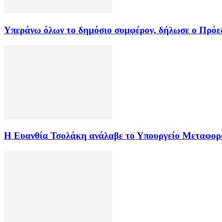
Υπεράνω όλων το δημόσιο συμφέρον, δήλωσε ο Πρόεδ
Η Ευανθία Τσολάκη ανάλαβε το Υπουργείο Μεταφο