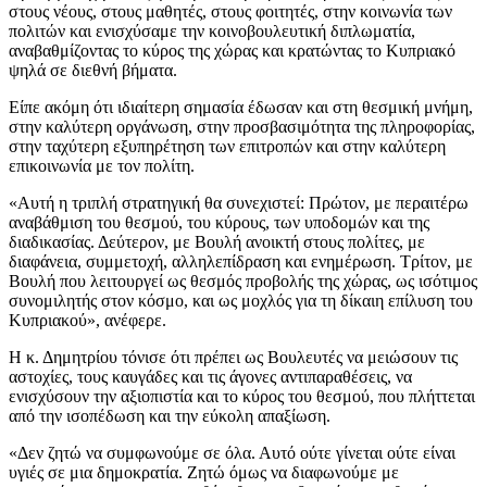
στους νέους, στους μαθητές, στους φοιτητές, στην κοινωνία των
πολιτών και ενισχύσαμε την κοινοβουλευτική διπλωματία,
αναβαθμίζοντας το κύρος της χώρας και κρατώντας το Κυπριακό
ψηλά σε διεθνή βήματα.
Είπε ακόμη ότι ιδιαίτερη σημασία έδωσαν και στη θεσμική μνήμη,
στην καλύτερη οργάνωση, στην προσβασιμότητα της πληροφορίας,
στην ταχύτερη εξυπηρέτηση των επιτροπών και στην καλύτερη
επικοινωνία με τον πολίτη.
«Αυτή η τριπλή στρατηγική θα συνεχιστεί: Πρώτον, με περαιτέρω
αναβάθμιση του θεσμού, του κύρους, των υποδομών και της
διαδικασίας. Δεύτερον, με Βουλή ανοικτή στους πολίτες, με
διαφάνεια, συμμετοχή, αλληλεπίδραση και ενημέρωση. Τρίτον, με
Βουλή που λειτουργεί ως θεσμός προβολής της χώρας, ως ισότιμος
συνομιλητής στον κόσμο, και ως μοχλός για τη δίκαιη επίλυση του
Κυπριακού», ανέφερε.
Η κ. Δημητρίου τόνισε ότι πρέπει ως Βουλευτές να μειώσουν τις
αστοχίες, τους καυγάδες και τις άγονες αντιπαραθέσεις, να
ενισχύσουν την αξιοπιστία και το κύρος του θεσμού, που πλήττεται
από την ισοπέδωση και την εύκολη απαξίωση.
«Δεν ζητώ να συμφωνούμε σε όλα. Αυτό ούτε γίνεται ούτε είναι
υγιές σε μια δημοκρατία. Ζητώ όμως να διαφωνούμε με