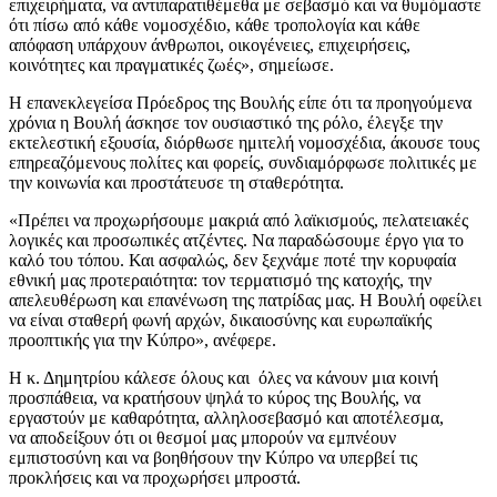
επιχειρήματα, να αντιπαρατιθέμεθα με σεβασμό και να θυμόμαστε
ότι πίσω από κάθε νομοσχέδιο, κάθε τροπολογία και κάθε
απόφαση υπάρχουν άνθρωποι, οικογένειες, επιχειρήσεις,
κοινότητες και πραγματικές ζωές», σημείωσε.
Η επανεκλεγείσα Πρόεδρος της Βουλής είπε ότι τα προηγούμενα
χρόνια η Βουλή άσκησε τον ουσιαστικό της ρόλο, έλεγξε την
εκτελεστική εξουσία, διόρθωσε ημιτελή νομοσχέδια, άκουσε τους
επηρεαζόμενους πολίτες και φορείς, συνδιαμόρφωσε πολιτικές με
την κοινωνία και προστάτευσε τη σταθερότητα.
«Πρέπει να προχωρήσουμε μακριά από λαϊκισμούς, πελατειακές
λογικές και προσωπικές ατζέντες. Να παραδώσουμε έργο για το
καλό του τόπου. Και ασφαλώς, δεν ξεχνάμε ποτέ την κορυφαία
εθνική μας προτεραιότητα: τον τερματισμό της κατοχής, την
απελευθέρωση και επανένωση της πατρίδας μας. Η Βουλή οφείλει
να είναι σταθερή φωνή αρχών, δικαιοσύνης και ευρωπαϊκής
προοπτικής για την Κύπρο», ανέφερε.
Η κ. Δημητρίου κάλεσε όλους και όλες να κάνουν μια κοινή
προσπάθεια, να κρατήσουν ψηλά το κύρος της Βουλής, να
εργαστούν με καθαρότητα, αλληλοσεβασμό και αποτέλεσμα,
να αποδείξουν ότι οι θεσμοί μας μπορούν να εμπνέουν
εμπιστοσύνη και να βοηθήσουν την Κύπρο να υπερβεί τις
προκλήσεις και να προχωρήσει μπροστά.