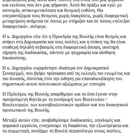
και εκείνους που δεν μας ψήφισαν. Αυτό θα πράξω και εγώ: με
ισονομία, αντικειμενικότητα και θεσμική ευθύνη. Θα
υπερασπίζομαι τους θεσμούς χωρίς διακρίσεις, χωρίς διαφορετική
μεταχείριση ανάμεσα σε όσους με στήριξαν και σε όσους επέλεξαν
διαφορετικά», ανέφερε.
Η κ. Δημητρίου είπε ότι η Προεδρία της Βουλής είναι θεσμός και
ανήκει στη Δημοκρατία και τους πολίτες και η στάση της θα είναι
σταθερή δηλαδή σεβασμός στη διαφορετική άποψη, αυστηρή
τήρηση της διαδικασίας, πάντοτε με ψυχραιμία και αίσθηση
δικαιοσύνης.
Η κ. Δημητρίου ευχαρίστησε ιδιαίτερα τον Δημοκρατικό
Συναγερμό, που βγήκε πρόσφατα από τις εκλογές πιο ενωμένος και
πιο δυνατός, δίνοντας έτσι την ώθηση για επαναδιεκδίκηση του
σημαντικού αυτού πολιτειακού αξιώματος με επιτυχία.
Η Πρόεδρος της Βουλής απαρίθμησε και τα όσα έγιναν στην
προηγούμενη θητεία με τη συνδρομή των Βουλευτών /
Βουλευτριών, των κοινοβουλευτικών ομάδων και του διοικητικού
προσωπικού της Βουλής.
Μεταξύ αυτών είπε, αναβαθμίσαμε διαδικασίες, υποδομές και
ψηφιακά εργαλεία, ενισχύσαμε τη διαφάνεια, την εξωστρέφεια και
τη συμμετοχή, ανοίξαμε τη Βουλή περισσότερο στους πολίτες,