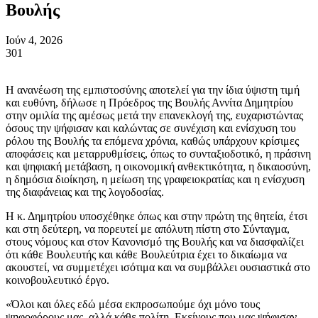
Βουλής
Ιούν 4, 2026
301
Η ανανέωση της εμπιστοσύνης αποτελεί για την ίδια ύψιστη τιμή
και ευθύνη, δήλωσε η Πρόεδρος της Βουλής Αννίτα Δημητρίου
στην ομιλία της αμέσως μετά την επανεκλογή της, ευχαριστώντας
όσους την ψήφισαν και καλώντας σε συνέχιση και ενίσχυση του
ρόλου της Βουλής τα επόμενα χρόνια, καθώς υπάρχουν κρίσιμες
αποφάσεις και μεταρρυθμίσεις, όπως το συνταξιοδοτικό, η πράσινη
και ψηφιακή μετάβαση, η οικονομική ανθεκτικότητα, η δικαιοσύνη,
η δημόσια διοίκηση, η μείωση της γραφειοκρατίας και η ενίσχυση
της διαφάνειας και της λογοδοσίας.
Η κ. Δημητρίου υποσχέθηκε όπως και στην πρώτη της θητεία, έτσι
και στη δεύτερη, να πορευτεί με απόλυτη πίστη στο Σύνταγμα,
στους νόμους και στον Κανονισμό της Βουλής και να διασφαλίζει
ότι κάθε Βουλευτής και κάθε Βουλεύτρια έχει το δικαίωμα να
ακουστεί, να συμμετέχει ισότιμα και να συμβάλλει ουσιαστικά στο
κοινοβουλευτικό έργο.
«Όλοι και όλες εδώ μέσα εκπροσωπούμε όχι μόνο τους
ψηφοφόρους μας, αλλά κάθε πολίτη. Εκείνους που μας ψήφισαν