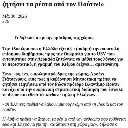
ζητήσει τα ρέστα από τον Πούτιν!»
Μάι 30, 2026
226
Τι δήλωσε ο πρώην πρόεδρος της χώρας
Την ίδια ώρα που η Ελλάδα εξετάζει (ακόμα) την αποστολή
επίσημου διαβήματος προς την Ουκρανία για το USV που
εντοπίστηκε στην Λευκάδα ζητώντας να μάθει τους λόγους για
το περιστατικό, η γραμμή του Κιέβου δείχνει… αμετανόητη.
Συγκεκριμένα,
ο πρώην πρόεδρος της χώρας, Αρσένι
Γιάτσενιουκ, είπε πως η κυβέρνηση Μητσοτάκη πρέπει να
ζητήσει εξηγήσεις από τον Ρώσο πρόεδρο Βλαντίμιρ Πούτιν
και όχι από την ουκρανική στρατιωτική διοίκηση που έστειλε
το drone και έθεσε σε κίνδυνο τη ζωή Ελλήνων.
«
Οι Έλληνες πρέπει να λάβουν μια συγγνώμη από τη Ρωσία και τον
Πούτιν.
Η Αθήνα πρέπει να ζητήσει τα ρέστα από τον άνθρωπο που ευθύνεται
εδώ και 12 χρόνια για την κατάσταση στη χώρα μας
», δήλωσε ο