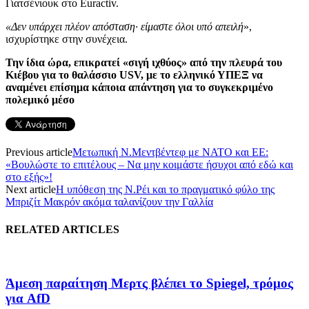
Γιατσένιουκ στο Euractiv.
«Δεν υπάρχει πλέον απόσταση· είμαστε όλοι υπό απειλή
»,
ισχυρίστηκε στην συνέχεια.
Την ίδια ώρα, επικρατεί «σιγή ιχθύος» από την πλευρά του
Κιέβου για το θαλάσσιο USV, με το ελληνικό ΥΠΕΞ να
αναμένει επίσημα κάποια απάντηση για το συγκεκριμένο
πολεμικό μέσο
Previous article
Μετωπική Ν.Μεντβέντεφ με ΝΑΤΟ και ΕΕ:
«Βουλώστε το επιτέλους – Να μην κοιμάστε ήσυχοι από εδώ και
στο εξής»!
Next article
Η υπόθεση της Ν.Ρέι και το πραγματικό φύλο της
Μπριζίτ Μακρόν ακόμα ταλανίζουν την Γαλλία
RELATED ARTICLES
Άμεση παραίτηση Mερτς βλέπει το Spiegel, τρόμος
για AfD