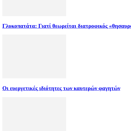
Γλυκοπατάτα: Γιατί θεωρείται διατροφικός «θησαυρ
Οι ευεργετικές ιδιότητες των καυτερών φαγητών