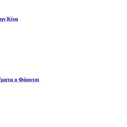
την Κίνα
έματα ο Φάουτσι