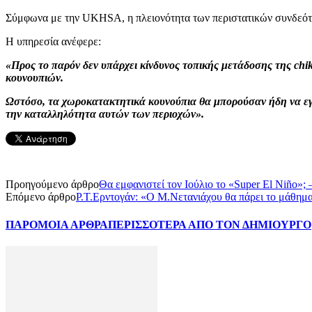
Σύμφωνα με την UKHSA, η πλειονότητα των περιστατικών συνδεόταν
Η υπηρεσία ανέφερε:
«Προς το παρόν δεν υπάρχει κίνδυνος τοπικής μετάδοσης της ch
κουνουπιών.
Ωστόσο, τα χωροκατακτητικά κουνούπια θα μπορούσαν ήδη να εγκ
την καταλληλότητα αυτών των περιοχών».
Προηγούμενο άρθρο
Θα εμφανιστεί τον Ιούλιο το «Super El Niño»;
Επόμενο άρθρο
Ρ.Τ.Ερντογάν: «Ο Μ.Νετανιάχου θα πάρει το μάθημα
ΠΑΡΟΜΟΙΑ ΑΡΘΡΑ
ΠΕΡΙΣΣΟΤΕΡΑ ΑΠΟ ΤΟΝ ΔΗΜΙΟΥΡΓΟ