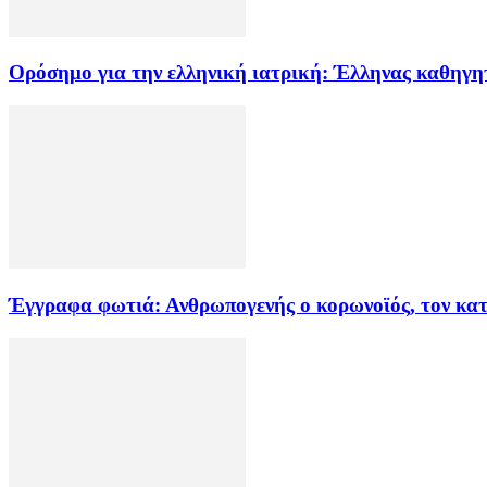
Ορόσημο για την ελληνική ιατρική: Έλληνας καθηγη
Έγγραφα φωτιά: Ανθρωπογενής ο κορωνοϊός, τον κα