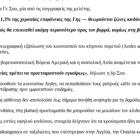
Γε Σου, μία από τις συγγραφείς της μελέτης.
21,3% της χερσαίας επιφάνειας της Γης — θεωρούνται ζώνες κινδύν
 ιός θα επεκταθεί ακόμη περισσότερο προς τον βορρά, κυρίως στη 
γεωγραφική εξάπλωση του κουνουπιού του κίτρινου πυρετού (Aedes aeg
σίες.
 βορειοανατολική Βόρεια Αμερική και η ανατολική Ασία αναμένεται να
γείας πρέπει να προετοιμαστούν εγκαίρως»
, δήλωσε η δρ Σου.
λουθούν τα κουνούπια Aedes, να εκπαιδεύσουν τους γιατρούς ώστε να 
ίδρασης πριν εμφανιστούν επιδημίες.
υ η ασθένεια δεν αποτελούσε έως σήμερα συνήθη ανησυχία για τη δημόσια
νδύσεις στη βασική προετοιμασία θα μπορούσαν να μειώσουν τον κίνδυν
 εστίες υψηλού κινδύνου, στοιχεία δείχνουν ότι τα κρούσματα ήδη αυ
ikungunya σε ταξιδιώτες που επέστρεψαν στην Αγγλία, την Ουαλία κ