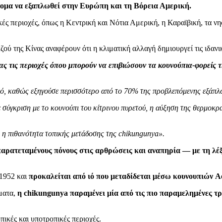
τομα να εξαπλωθεί στην Ευρώπη και τη Βόρεια Αμερική.
κές περιοχές, όπως η Κεντρική και Νότια Αμερική, η Καραϊβική, τα νη
ζού της Κίνας αναφέρουν ότι η κλιματική αλλαγή δημιουργεί τις ιδαν
ς τις περιοχές όπου μπορούν να επιβιώσουν τα κουνούπια-φορείς τ
τικό, καθώς εξηγούσε περισσότερο από το 70% της προβλεπόμενης εξάπλ
 σύγκριση με το κουνούπι του κίτρινου πυρετού, η αύξηση της θερμοκρα
ι η πιθανότητα τοπικής μετάδοσης της chikungunya».
παρατεταμένους πόνους στις αρθρώσεις και αναπηρία — με τη λέξ
 1952 και
προκαλείται από ιό που μεταδίδεται μέσω κουνουπιών A
σματα,
η chikungunya παραμένει μία από τις πιο παραμελημένες τ
ικές και υποτροπικές περιοχές.