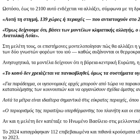
Ωστόσο, έως το 2100 αυτό ενδέχεται να αλλάξει, σύμφωνα με τη δρα 
«Αυτή τη στιγμή, 139 χώρες ή περιοχές — που αντιστοιχούν στο 
«Όμως δείχνουμε ότι, βάσει των μοντέλων κλιματικής αλλαγής, ο
Ανατολική Ασία».
Στη μελέτη τους, οι επιστήμονες μοντελοποίησαν πώς θα αλλάξει η 
των δύο γνωστών φορέων του ιού — καθώς αυξάνονται οι θερμοκρα
Ανησυχητικά, τα μοντέλα δείχνουν ότι η βόρεια-κεντρική Ευρώπη, η
«Το κοινό δεν χρειάζεται να πανικοβληθεί, όμως τα συστήματα υ
«Για παράδειγμα, οι υγειονομικές αρχές μπορούν από τώρα να παρακο
καταπολέμησης των κουνουπιών και να οργανώσουν σχέδια άμεσης αντ
Αυτά τα μέτρα είναι ιδιαίτερα σημαντικά στις εύκρατες περιοχές, όπο
«Ο περιορισμός της περαιτέρω υπερθέρμανσης του πλανήτη και οι επε
Αν και η μελέτη δεν κατέταξε το Ηνωμένο Βασίλειο στις μελλοντικές
Το 2024 καταγράφηκαν 112 επιβεβαιωμένα και πιθανά κρούσματα ch
το 2023.