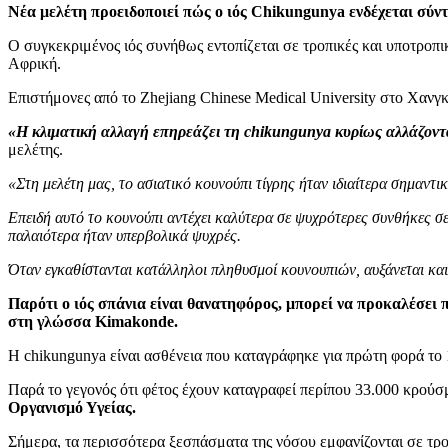
Νέα μελέτη προειδοποιεί πώς ο ιός Chikungunya ενδέχεται σύν
Ο συγκεκριμένος ιός συνήθως εντοπίζεται σε τροπικές και υποτροπι
Αφρική.
Επιστήμονες από το Zhejiang Chinese Medical University στο Χανγκ
«Η κλιματική αλλαγή επηρεάζει τη chikungunya κυρίως αλλάζοντα
μελέτης.
«Στη μελέτη μας, το ασιατικό κουνούπι τίγρης ήταν ιδιαίτερα σημαν
Επειδή αυτό το κουνούπι αντέχει καλύτερα σε ψυχρότερες συνθήκες σε
παλαιότερα ήταν υπερβολικά ψυχρές.
Όταν εγκαθίστανται κατάλληλοι πληθυσμοί κουνουπιών, αυξάνεται κα
Παρότι ο ιός σπάνια είναι θανατηφόρος, μπορεί να προκαλέσει 
στη γλώσσα Kimakonde.
Η chikungunya είναι ασθένεια που καταγράφηκε για πρώτη φορά το
Παρά το γεγονός ότι φέτος έχουν καταγραφεί περίπου 33.000 κρού
Οργανισμό Υγείας.
Σήμερα, τα περισσότερα ξεσπάσματα της νόσου εμφανίζονται σε τροπ