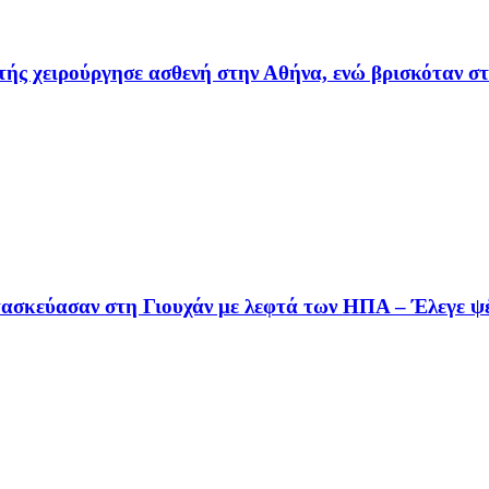
τής χειρούργησε ασθενή στην Αθήνα, ενώ βρισκόταν σ
τασκεύασαν στη Γιουχάν με λεφτά των ΗΠΑ – Έλεγε ψ