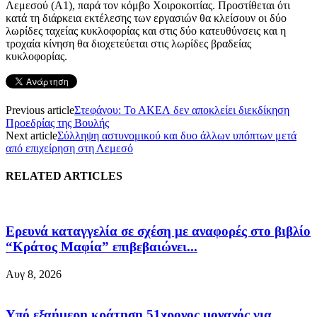
Λεμεσού (Α1), παρά τον κόμβο Χοιροκοιτίας. Προστίθεται ότι
κατά τη διάρκεια εκτέλεσης των εργασιών θα κλείσουν οι δύο
λωρίδες ταχείας κυκλοφορίας και στις δύο κατευθύνσεις και η
τροχαία κίνηση θα διοχετεύεται στις λωρίδες βραδείας
κυκλοφορίας.
Previous article
Στεφάνου: Το ΑΚΕΛ δεν αποκλείει διεκδίκηση
Προεδρίας της Βουλής
Next article
Σύλληψη αστυνομικού και δυο άλλων υπόπτων μετά
από επιχείρηση στη Λεμεσό
RELATED ARTICLES
Ερευνά καταγγελία σε σχέση με αναφορές στο βιβλίο
“Κράτος Μαφία” επιβεβαιώνει...
Αυγ 8, 2026
Υπό εξαήμερη κράτηση 51χρονος μοναχός για