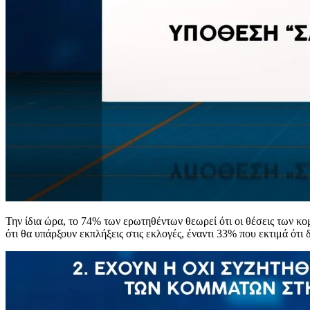
Την ίδια ώρα, το 74% των ερωτηθέντων θεωρεί ότι οι θέσεις των κ
ότι θα υπάρξουν εκπλήξεις στις εκλογές, έναντι 33% που εκτιμά ότι