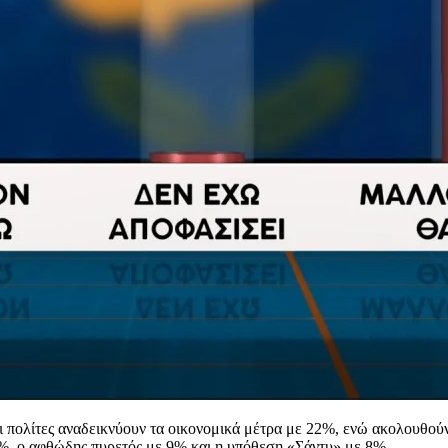
ι πολίτες αναδεικνύουν τα οικονομικά μέτρα με 22%, ενώ ακολουθούν
0%, ο αφθώδης πυρετός με 9% και η υπόθεση «Σάντυ» με 8%.