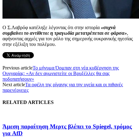
Ο Σ.Λαβρόφ κατέληξε λέγοντας ότι στην ιστορία
«συχνά
συμβαίνει το αντίθετο: η τραγωδία μετατρέπεται σε φάρσα»
,
αφήνοντας αιχμές για τον ρόλο της σημερινής ουκρανικής ηγεσίας
στην εξέλιξη του πολέμου.
Previous article
Το μήνυμα Όρμπαν στη νέα κυβέρνηση της
Ουγγαρίας: «Αν δεν αγωνιστείτε οι Βρυξέλλες θα σας
ποδοπατήσουν»
Next article
Τα οφέλη της ρίγανης για την υγεία και οι πιθανές
παρενέργειες
RELATED ARTICLES
Άμεση παραίτηση Mερτς βλέπει το Spiegel, τρόμος
για AfD