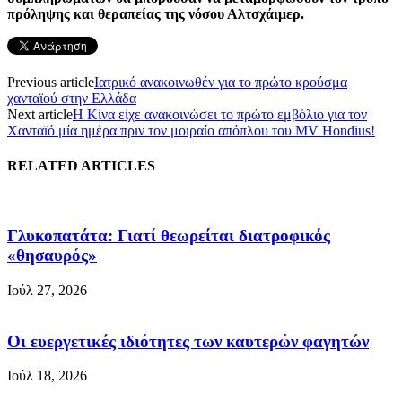
πρόληψης και θεραπείας της νόσου Αλτσχάιμερ.
Previous article
Ιατρικό ανακοινωθέν για το πρώτο κρούσμα
χανταϊού στην Ελλάδα
Next article
Η Κίνα είχε ανακοινώσει το πρώτο εμβόλιο για τον
Χανταϊό μία ημέρα πριν τον μοιραίο απόπλου του MV Hondius!
RELATED ARTICLES
Γλυκοπατάτα: Γιατί θεωρείται διατροφικός
«θησαυρός»
Ιούλ 27, 2026
Οι ευεργετικές ιδιότητες των καυτερών φαγητών
Ιούλ 18, 2026