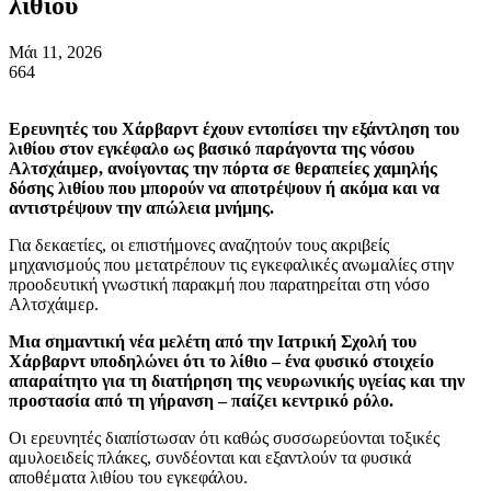
λιθίου
Μάι 11, 2026
664
Ερευνητές του Χάρβαρντ έχουν εντοπίσει την εξάντληση του
λιθίου στον εγκέφαλο ως βασικό παράγοντα της νόσου
Αλτσχάιμερ, ανοίγοντας την πόρτα σε θεραπείες χαμηλής
δόσης λιθίου που μπορούν να αποτρέψουν ή ακόμα και να
αντιστρέψουν την απώλεια μνήμης.
Για δεκαετίες, οι επιστήμονες αναζητούν τους ακριβείς
μηχανισμούς που μετατρέπουν τις εγκεφαλικές ανωμαλίες στην
προοδευτική γνωστική παρακμή που παρατηρείται στη νόσο
Αλτσχάιμερ.
Μια σημαντική νέα μελέτη από την Ιατρική Σχολή του
Χάρβαρντ υποδηλώνει ότι το λίθιο – ένα φυσικό στοιχείο
απαραίτητο για τη διατήρηση της νευρωνικής υγείας και την
προστασία από τη γήρανση – παίζει κεντρικό ρόλο.
Οι ερευνητές διαπίστωσαν ότι καθώς συσσωρεύονται τοξικές
αμυλοειδείς πλάκες, συνδέονται και εξαντλούν τα φυσικά
αποθέματα λιθίου του εγκεφάλου.