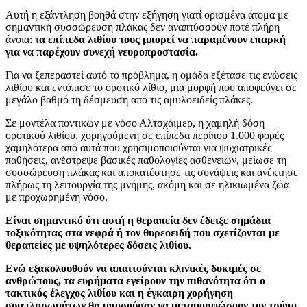
Αυτή η εξάντληση βοηθά στην εξήγηση γιατί ορισμένα άτομα με
σημαντική συσσώρευση πλάκας δεν αναπτύσσουν ποτέ πλήρη
άνοια: τ
α επίπεδα λιθίου τους μπορεί να παραμένουν επαρκή
για να παρέχουν συνεχή νευροπροστασία.
Για να ξεπεραστεί αυτό το πρόβλημα, η ομάδα εξέτασε τις ενώσεις
λιθίου και εντόπισε το οροτικό λίθιο, μια μορφή που αποφεύγει σε
μεγάλο βαθμό τη δέσμευση από τις αμυλοειδείς πλάκες.
Σε μοντέλα ποντικών με νόσο Αλτσχάιμερ, η χαμηλή δόση
οροτικού λιθίου, χορηγούμενη σε επίπεδα περίπου 1.000 φορές
χαμηλότερα από αυτά που χρησιμοποιούνται για ψυχιατρικές
παθήσεις, ανέστρεψε βασικές παθολογίες ασθενειών, μείωσε τη
συσσώρευση πλάκας και αποκατέστησε τις συνάψεις και ανέκτησε
πλήρως τη λειτουργία της μνήμης, ακόμη και σε ηλικιωμένα ζώα
με προχωρημένη νόσο.
Είναι σημαντικό ότι αυτή η θεραπεία δεν έδειξε σημάδια
τοξικότητας στα νεφρά ή τον θυρεοειδή που σχετίζονται με
θεραπείες με υψηλότερες δόσεις λιθίου.
Ενώ εξακολουθούν να απαιτούνται κλινικές δοκιμές σε
ανθρώπους, τα ευρήματα εγείρουν την πιθανότητα ότι ο
τακτικός έλεγχος λιθίου και η έγκαιρη χορήγηση
συμπληρωμάτων θα μπορούσαν να μεταμορφώσουν τον τρόπο