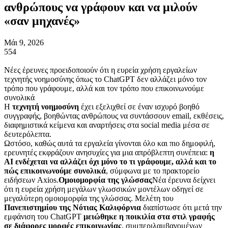
ανθρώπους να γράφουν και να μιλούν
«σαν μηχανές»
Μάι 9, 2026
554
Νέες έρευνες προειδοποιούν ότι η ευρεία χρήση εργαλείων
τεχνητής νοημοσύνης όπως το ChatGPT δεν αλλάζει μόνο τον
τρόπο που γράφουμε, αλλά και τον τρόπο που επικοινωνούμε
συνολικά
Η
τεχνητή νοημοσύνη
έχει εξελιχθεί σε έναν ισχυρό βοηθό
συγγραφής, βοηθώντας ανθρώπους να συντάσσουν email, εκθέσεις,
διαφημιστικά κείμενα και αναρτήσεις στα social media μέσα σε
δευτερόλεπτα.
Ωστόσο, καθώς αυτά τα εργαλεία γίνονται όλο και πιο δημοφιλή,
ερευνητές εκφράζουν ανησυχίες για μια απρόβλεπτη συνέπεια:
η
AI ενδέχεται να αλλάζει όχι μόνο το τι γράφουμε, αλλά και το
πώς επικοινωνούμε συνολικά
, σύμφωνα με το πρακτορείο
ειδήσεων Axios.
Ομοιομορφία της γλώσσας
Νέα έρευνα δείχνει
ότι η ευρεία χρήση μεγάλων γλωσσικών μοντέλων οδηγεί σε
μεγαλύτερη ομοιομορφία της γλώσσας. Μελέτη του
Πανεπιστημίου της Νότιας Καλιφόρνια
διαπίστωσε ότι μετά την
εμφάνιση του ChatGPT
μειώθηκε η ποικιλία στα στιλ γραφής
σε διάφορες μορφές επικοινωνίας
, συμπεριλαμβανομένων