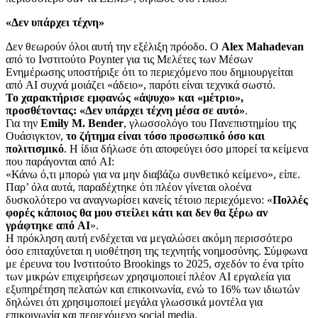
«Δεν υπάρχει τέχνη»
Δεν θεωρούν όλοι αυτή την εξέλιξη πρόοδο. Ο
Alex Mahadevan
από το Ινστιτούτο Poynter για τις Μελέτες των Μέσων
Ενημέρωσης υποστήριξε ότι το περιεχόμενο που δημιουργείται
από AI συχνά μοιάζει «άδειο», παρότι είναι τεχνικά σωστό.
Το χαρακτήρισε εμφανώς «άψυχο» και «μέτριο»,
προσθέτοντας: «Δεν υπάρχει τέχνη μέσα σε αυτό»
.
Για την
Emily M. Bender
, γλωσσολόγο του Πανεπιστημίου της
Ουάσιγκτον,
το ζήτημα είναι τόσο προσωπικό όσο και
πολιτισμικό
. Η ίδια δήλωσε ότι αποφεύγει όσο μπορεί τα κείμενα
που παράγονται από AI:
«Κάνω ό,τι μπορώ για να μην διαβάζω συνθετικό κείμενο», είπε.
Παρ’ όλα αυτά, παραδέχτηκε ότι πλέον γίνεται ολοένα
δυσκολότερο να αναγνωρίσει κανείς τέτοιο περιεχόμενο: «
Πολλές
φορές κάποιος θα μου στείλει κάτι και δεν θα ξέρω αν
γράφτηκε από AI
».
Η πρόκληση αυτή ενδέχεται να μεγαλώσει ακόμη περισσότερο
όσο επιταχύνεται η υιοθέτηση της τεχνητής νοημοσύνης. Σύμφωνα
με έρευνα του Ινστιτούτο Brookings το 2025, σχεδόν το ένα τρίτο
των μικρών επιχειρήσεων χρησιμοποιεί πλέον AI εργαλεία για
εξυπηρέτηση πελατών και επικοινωνία, ενώ το 16% των ιδιωτών
δηλώνει ότι χρησιμοποιεί μεγάλα γλωσσικά μοντέλα για
επικοινωνία και περιεχόμενο social media.