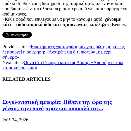
πρόκληση θα είναι η διατήρηση της ατομικότητας σε έναν κόσμο
που διαμορφώνεται ολοένα περισσότερο από γλώσσα παραγόμενη
από μηχανές.
«Κάθε φορά που επιλέγουμε να μην το κάνουμε αυτό,
χάνουμε
κάτι – τόσο ατομικά όσο και ως κοινωνία
», κατέληξε η Bender.
Previous article
Επιστήμονες χαρτογράφησαν για πρώτη φορά πώς
λειτουργεί η όσφρηση: «Ανατρέπεται ό,τι πιστεύαμε μέχρι
σήμερα»
Next article
Οργή στη Γεωργία κατά της Δύσης: «Αποσύρετε τους
κατασκόπους σας»
RELATED ARTICLES
Συγκλονιστική εμπειρία: Πέθανε την ώρα της
γέννας, την επανέφεραν και αποκαλύπτει...
Ιούλ 24, 2026