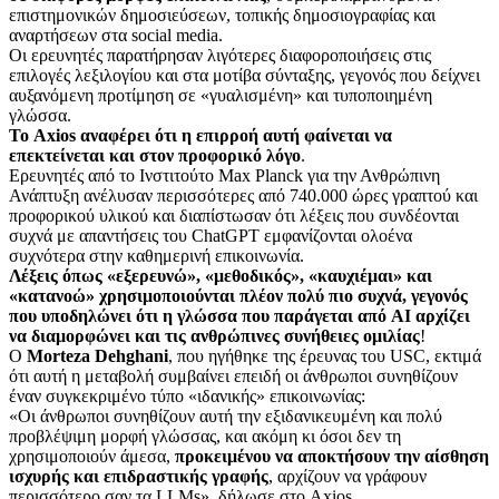
επιστημονικών δημοσιεύσεων, τοπικής δημοσιογραφίας και
αναρτήσεων στα social media.
Οι ερευνητές παρατήρησαν λιγότερες διαφοροποιήσεις στις
επιλογές λεξιλογίου και στα μοτίβα σύνταξης, γεγονός που δείχνει
αυξανόμενη προτίμηση σε «γυαλισμένη» και τυποποιημένη
γλώσσα.
Το Axios αναφέρει ότι η επιρροή αυτή φαίνεται να
επεκτείνεται και στον προφορικό λόγο
.
Ερευνητές από το Ινστιτούτο Max Planck για την Ανθρώπινη
Ανάπτυξη ανέλυσαν περισσότερες από 740.000 ώρες γραπτού και
προφορικού υλικού και διαπίστωσαν ότι λέξεις που συνδέονται
συχνά με απαντήσεις του ChatGPT εμφανίζονται ολοένα
συχνότερα στην καθημερινή επικοινωνία.
Λέξεις όπως «εξερευνώ», «μεθοδικός», «καυχιέμαι» και
«κατανοώ» χρησιμοποιούνται πλέον πολύ πιο συχνά, γεγονός
που υποδηλώνει ότι η γλώσσα που παράγεται από AI αρχίζει
να διαμορφώνει και τις ανθρώπινες συνήθειες ομιλίας
!
Ο
Morteza Dehghani
, που ηγήθηκε της έρευνας του USC, εκτιμά
ότι αυτή η μεταβολή συμβαίνει επειδή οι άνθρωποι συνηθίζουν
έναν συγκεκριμένο τύπο «ιδανικής» επικοινωνίας:
«Οι άνθρωποι συνηθίζουν αυτή την εξιδανικευμένη και πολύ
προβλέψιμη μορφή γλώσσας, και ακόμη κι όσοι δεν τη
χρησιμοποιούν άμεσα,
προκειμένου να αποκτήσουν την αίσθηση
ισχυρής και επιδραστικής γραφής
, αρχίζουν να γράφουν
περισσότερο σαν τα LLMs», δήλωσε στο Axios.