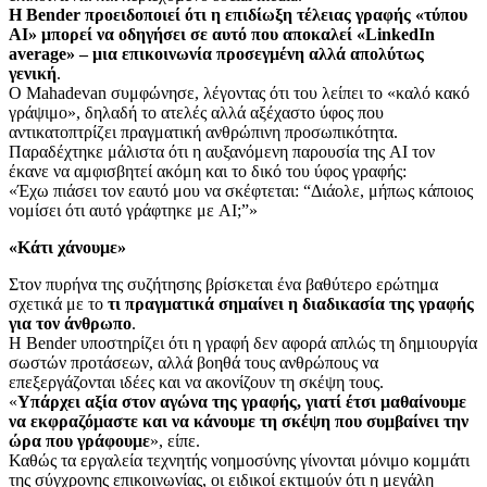
Η Bender προειδοποιεί ότι η επιδίωξη τέλειας γραφής «τύπου
AI» μπορεί να οδηγήσει σε αυτό που αποκαλεί «LinkedIn
average» – μια επικοινωνία προσεγμένη αλλά απολύτως
γενική
.
Ο Mahadevan συμφώνησε, λέγοντας ότι του λείπει το «καλό κακό
γράψιμο», δηλαδή το ατελές αλλά αξέχαστο ύφος που
αντικατοπτρίζει πραγματική ανθρώπινη προσωπικότητα.
Παραδέχτηκε μάλιστα ότι η αυξανόμενη παρουσία της AI τον
έκανε να αμφισβητεί ακόμη και το δικό του ύφος γραφής:
«Έχω πιάσει τον εαυτό μου να σκέφτεται: “Διάολε, μήπως κάποιος
νομίσει ότι αυτό γράφτηκε με AI;”»
«Κάτι χάνουμε»
Στον πυρήνα της συζήτησης βρίσκεται ένα βαθύτερο ερώτημα
σχετικά με το
τι πραγματικά σημαίνει η διαδικασία της γραφής
για τον άνθρωπο
.
Η Bender υποστηρίζει ότι η γραφή δεν αφορά απλώς τη δημιουργία
σωστών προτάσεων, αλλά βοηθά τους ανθρώπους να
επεξεργάζονται ιδέες και να ακονίζουν τη σκέψη τους.
«
Υπάρχει αξία στον αγώνα της γραφής, γιατί έτσι μαθαίνουμε
να εκφραζόμαστε και να κάνουμε τη σκέψη που συμβαίνει την
ώρα που γράφουμε
», είπε.
Καθώς τα εργαλεία τεχνητής νοημοσύνης γίνονται μόνιμο κομμάτι
της σύγχρονης επικοινωνίας, οι ειδικοί εκτιμούν ότι η μεγάλη