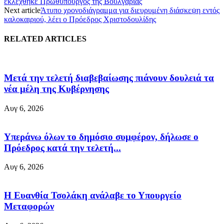
εκλέχθηκε Πρωθυπουργός της Βουλγαρίας
Next article
Άτυπο χρονοδιάγραμμα για διευρυμένη διάσκεψη εντός
καλοκαιριού, λέει ο Πρόεδρος Χριστοδουλίδης
RELATED ARTICLES
Μετά την τελετή διαβεβαίωσης πιάνουν δουλειά τα
νέα μέλη της Κυβέρνησης
Αυγ 6, 2026
Υπεράνω όλων το δημόσιο συμφέρον, δήλωσε ο
Πρόεδρος κατά την τελετή...
Αυγ 6, 2026
Η Ευανθία Τσολάκη ανάλαβε το Υπουργείο
Μεταφορών