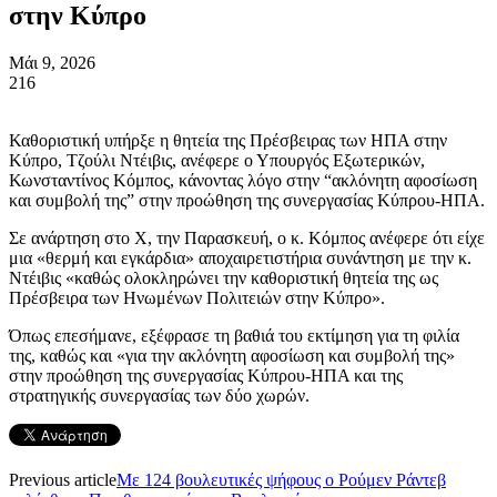
στην Κύπρο
Μάι 9, 2026
216
Καθοριστική υπήρξε η θητεία της Πρέσβειρας των ΗΠΑ στην
Κύπρο, Τζούλι Ντέιβις, ανέφερε ο Υπουργός Εξωτερικών,
Κωνσταντίνος Κόμπος, κάνοντας λόγο στην “ακλόνητη αφοσίωση
και συμβολή της” στην προώθηση της συνεργασίας Κύπρου-ΗΠΑ.
Σε ανάρτηση στο Χ, την Παρασκευή, ο κ. Κόμπος ανέφερε ότι είχε
μια «θερμή και εγκάρδια» αποχαιρετιστήρια συνάντηση με την κ.
Ντέιβις «καθώς ολοκληρώνει την καθοριστική θητεία της ως
Πρέσβειρα των Ηνωμένων Πολιτειών στην Κύπρο».
Όπως επεσήμανε, εξέφρασε τη βαθιά του εκτίμηση για τη φιλία
της, καθώς και «για την ακλόνητη αφοσίωση και συμβολή της»
στην προώθηση της συνεργασίας Κύπρου-ΗΠΑ και της
στρατηγικής συνεργασίας των δύο χωρών.
Previous article
Με 124 βουλευτικές ψήφους ο Ρούμεν Ράντεβ