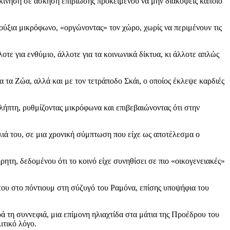
τακίνηση σε άσκηση επιβίωσης προκειμένου να μην διακόψεις κάποιο
ούξια μικρόφωνο, «οργώνοντας» τον χώρο, χωρίς να περιμένουν τις
λοτε για ενθύμιο, άλλοτε για τα κοινωνικά δίκτυα, κι άλλοτε απλώς
τα Ζώα, αλλά και με τον τετράποδο Σκάι, ο οποίος έκλεψε καρδιές
ήπτη, ρυθμίζοντας μικρόφωνα και επιβεβαιώνοντας ότι στην
λιά του, σε μια χρονική σύμπτωση που είχε ως αποτέλεσμα ο
ητη, δεδομένου ότι το κοινό είχε συνηθίσει σε πιο «οικογενειακές»
του στο πόντιουμ στη σύζυγό του Ραμόνα, επίσης υποψήφια του
 τη συννεφιά, μια επίμονη ηλιαχτίδα στα μάτια της Προέδρου του
ιτικό λόγο.