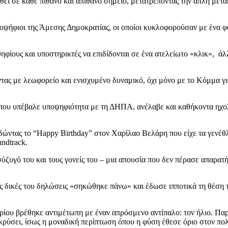
ηθεί σε κάθε πιθανό και απίθανο σημείο, μετατρέποντας την απλή με
οψήφιοι της Άμεσης Δημοκρατίας, οι οποίοι κυκλοφορούσαν με ένα φ
ψηφίους και υποστηρικτές να επιδίδονται σε ένα ατελείωτο «κλικ», άλ
ς με λεωφορείο και ενισχυμένο δυναμικό, όχι μόνο με το Κόμμα για 
 που υπέβαλε υποψηφιότητα με τη ΔΗΠΑ, ανέλαβε και καθήκοντα ηχολ
δώντας το “Happy Birthday” στον Χαρίλαο Βελάρη που είχε τα γενέθ
ndtrack.
ζυγό του και τους γονείς του – μια απουσία που δεν πέρασε απαρατήρ
ς δικές του δηλώσεις «σηκώθηκε πάνω» και έδωσε ιπποτικά τη θέση 
ου βρέθηκε αντιμέτωπη με έναν απρόσμενο αντίπαλο: τον ήλιο. Παρά
κρύσει, ίσως η μοναδική περίπτωση όπου η φύση έθεσε όριο στον πολ