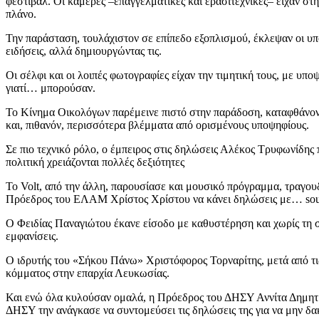
φεστιβάλ. Οι κάμερες –επαγγελματικές και ερασιτεχνικές– είχαν στ
πλάνο.
Την παράσταση, τουλάχιστον σε επίπεδο εξοπλισμού, έκλεψαν οι υπ
ειδήσεις, αλλά δημιουργώντας τις.
Οι σέλφι και οι λοιπές φωτογραφίες είχαν την τιμητική τους, με υπο
γιατί… μπορούσαν.
Το Κίνημα Οικολόγων παρέμεινε πιστό στην παράδοση, καταφθάνοντα
και, πιθανόν, περισσότερα βλέμματα από ορισμένους υποψηφίους.
Σε πιο τεχνικό ρόλο, ο έμπειρος στις δηλώσεις Αλέκος Τρυφωνίδης
πολιτική χρειάζονται πολλές δεξιότητες
Το Volt, από την άλλη, παρουσίασε και μουσικό πρόγραμμα, τραγου
Πρόεδρος του ΕΛΑΜ Χρίστος Χρίστου να κάνει δηλώσεις με… sou
Ο Φειδίας Παναγιώτου έκανε είσοδο με καθυστέρηση και χωρίς τη σύ
εμφανίσεις.
Ο ιδρυτής του «Σήκου Πάνω» Χριστόφορος Τορναρίτης, μετά από τι
κόμματος στην επαρχία Λευκωσίας.
Και ενώ όλα κυλούσαν ομαλά, η Πρόεδρος του ΔΗΣΥ Αννίτα Δημητρί
ΔΗΣΥ την ανάγκασε να συντομεύσει τις δηλώσεις της για να μην δα