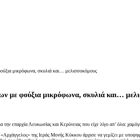
φούξια μικρόφωνα, σκυλιά και… μελισσοκόμους
ων με φούξια μικρόφωνα, σκυλιά και… μελ
α την επαρχία Λευκωσίας και Κερύνειας που είχε λίγο απ’ όλα: χαμ
 «Αρχάγγελος» της Ιεράς Μονής Κύκκου άρχισε να γεμίζει με υποψηφί