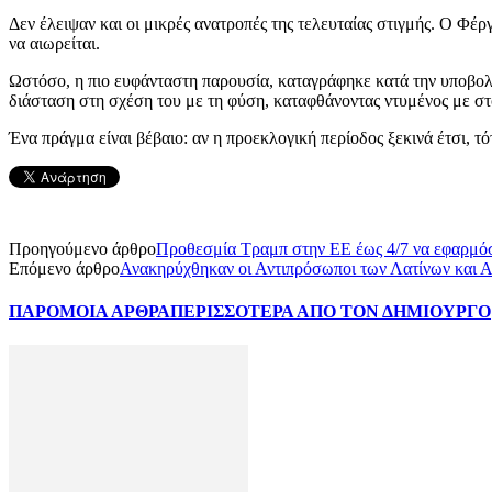
Δεν έλειψαν και οι μικρές ανατροπές της τελευταίας στιγμής. Ο Φ
να αιωρείται.
Ωστόσο, η πιο ευφάνταστη παρουσία, καταγράφηκε κατά την υποβολ
διάσταση στη σχέση του με τη φύση, καταφθάνοντας ντυμένος με σ
Ένα πράγμα είναι βέβαιο: αν η προεκλογική περίοδος ξεκινά έτσι, τ
Προηγούμενο άρθρο
Προθεσμία Τραμπ στην ΕΕ έως 4/7 να εφαρμόσ
Επόμενο άρθρο
Ανακηρύχθηκαν οι Αντιπρόσωποι των Λατίνων και 
ΠΑΡΟΜΟΙΑ ΑΡΘΡΑ
ΠΕΡΙΣΣΟΤΕΡΑ ΑΠΟ ΤΟΝ ΔΗΜΙΟΥΡΓΟ