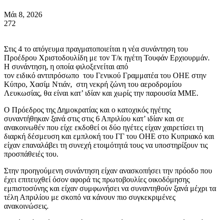
Μάι 8, 2026
272
Στις 4 το απόγευμα πραγματοποιείται η νέα συνάντηση του
Προέδρου Χριστοδουλίδη με τον Τ/κ ηγέτη Τουφάν Ερχιουρμάν.
Η συνάντηση, η οποία φιλοξενείται από
τον ειδικό αντιπρόσωπο του Γενικού Γραμματέα του ΟΗΕ στην
Κύπρο, Χασίμ Ντιάν, στη νεκρή ζώνη του αεροδρομίου
Λευκωσίας, θα είναι κατ’ ιδίαν και χωρίς την παρουσία ΜΜΕ.
Ο Πρόεδρος της Δημοκρατίας και ο κατοχικός ηγέτης
συναντήθηκαν ξανά στις στις 6 Απριλίου κατ’ ιδίαν και σε
ανακοινωθέν που είχε εκδοθεί οι δύο ηγέτες είχαν χαιρετίσει τη
διαρκή δέσμευση και εμπλοκή του ΓΓ του ΟΗΕ στο Κυπριακό και
είχαν επαναλάβει τη συνεχή ετοιμότητά τους να υποστηρίξουν τις
προσπάθειές του.
Στην προηγούμενη συνάντηση είχαν ανασκοπήσει την πρόοδο που
έχει επιτευχθεί όσον αφορά τις πρωτοβουλίες οικοδόμησης
εμπιστοσύνης και είχαν συμφωνήσει να συναντηθούν ξανά μέχρι τα
τέλη Απριλίου με σκοπό να κάνουν πιο συγκεκριμένες
ανακοινώσεις.