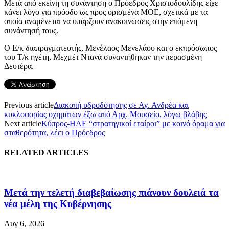
Μετά από εκείνη τη συνάντηση ο Πρόεδρος Χριστοδουλίδης είχε
κάνει λόγο για πρόοδο ως προς ορισμένα ΜΟΕ, σχετικά με τα
οποία αναμένεται να υπάρξουν ανακοινώσεις στην επόμενη
συνάντησή τους.
Ο Ε/κ διαπραγματευτής, Μενέλαος Μενελάου και ο εκπρόσωπος
του Τ/κ ηγέτη, Μεχμέτ Ντανά συναντήθηκαν την περασμένη
Δευτέρα.
Previous article
Διακοπή υδροδότησης σε Αγ. Ανδρέα και
κυκλοφορίας οχημάτων έξω από Αρχ. Μουσείο, λόγω βλάβης
Next article
Κύπρος-ΗΑΕ “στρατηγικοί εταίροι” με κοινό όραμα για
σταθερότητα, λέει ο Πρόεδρος
RELATED ARTICLES
Μετά την τελετή διαβεβαίωσης πιάνουν δουλειά τα
νέα μέλη της Κυβέρνησης
Αυγ 6, 2026