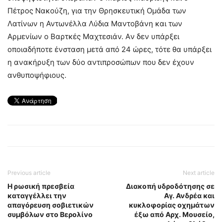
Πέτρος Νακούζη, για την Θρησκευτική Ομάδα των
Λατίνων η Αντωνέλλα Λύδια Μαντοβάνη και των
Αρμενίων ο Βαρτκές Μαχτεσιάν. Aν δεν υπάρξει
οποιαδήποτε ένσταση μετά από 24 ώρες, τότε θα υπάρξει
η ανακήρυξη των δύο αντιπροσώπων που δεν έχουν
ανθυποψήφιους.
Previous article
Next article
Η ρωσική πρεσβεία
Διακοπή υδροδότησης σε
καταγγέλλει την
Αγ. Ανδρέα και
απαγόρευση σοβιετικών
κυκλοφορίας οχημάτων
συμβόλων στο Βερολίνο
έξω από Αρχ. Μουσείο,