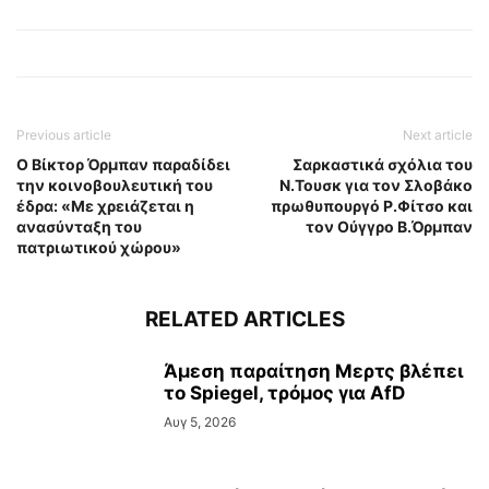
Previous article
Next article
Ο Βίκτορ Όρμπαν παραδίδει
Σαρκαστικά σχόλια του
την κοινοβουλευτική του
Ν.Τουσκ για τον Σλοβάκο
έδρα: «Με χρειάζεται η
πρωθυπουργό Ρ.Φίτσο και
ανασύνταξη του
τον Ούγγρο Β.Όρμπαν
πατριωτικού χώρου»
RELATED ARTICLES
Άμεση παραίτηση Mερτς βλέπει
το Spiegel, τρόμος για AfD
Αυγ 5, 2026