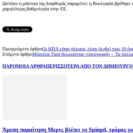
Ωστόσο η μάστιγα της διαφθοράς παραμένει: η Βουλγαρία βρέθηκε στ
χαμηλότερη βαθμολογία στην ΕΕ.
Προηγούμενο άρθρο
Οι ΗΠΑ είπαν ψέματα, είχαν δεχθεί τους 10 όρ
Επόμενο άρθρο
Μύρτιλα: Γιατί θεωρούνται «υπερτροφή» – Τα πολλα
ΠΑΡΟΜΟΙΑ ΑΡΘΡΑ
ΠΕΡΙΣΣΟΤΕΡΑ ΑΠΟ ΤΟΝ ΔΗΜΙΟΥΡΓΟ
Άμεση παραίτηση Mερτς βλέπει το Spiegel, τρόμος γ