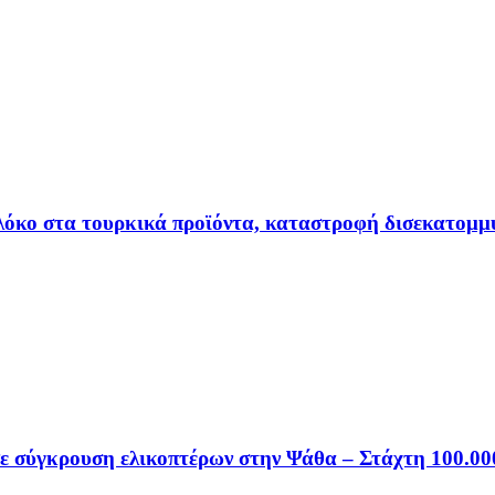
πλόκο στα τουρκικά προϊόντα, καταστροφή δισεκατομμ
σε σύγκρουση ελικοπτέρων στην Ψάθα – Στάχτη 100.0