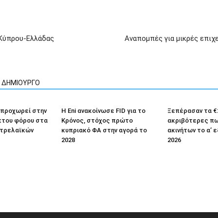
 Κύπρου-Ελλάδας
Αναπομπές για μικρές επιχ
Ν ΔΗΜΙΟΥΡΓΟ
 προχωρεί στην
Η Eni ανακοίνωσε FID για το
Ξεπέρασαν τα €2
κτου φόρου στα
Κρόνος, στόχος πρώτο
ακριβότερες π
τρελαϊκών
κυπριακό ΦΑ στην αγορά το
ακινήτων το α’ 
2028
2026