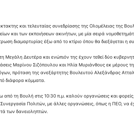
έκτακτης και τελευταίας συνεδρίασης της Ολομέλειας της Βου
ίων και των εκποιήσεων ακινήτων, με μία σειρά νομοθετημάτ
ωση διαμαρτυρίας έξω από το κτίριο όπου θα διεξάγεται η σ
. τη Μεγάλη Δευτέρα και ενώπιόν της έχουν τεθεί δύο κυβερνη
τάσεις Μαρίνου Σιζόπουλου και Ηλία Μυριάνθους εκ μέρους τη
όγων, πρόταση της ανεξάρτητης Βουλευτού Αλεξάνδρας Ατταλί
πό διάφορα κόμματα.
 από τη Βουλή στις 10:30 π.μ. καλούν οργανώσεις και φορείς
– Συνεργασία Πολιτών, με άλλες οργανώσεις, όπως η ΠΕΟ, να έ
ατά των δανειοληπτών.