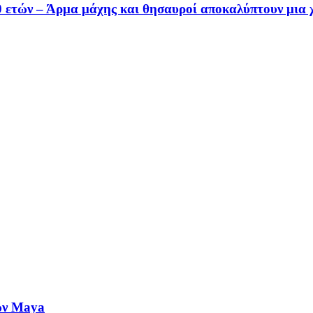
0 ετών – Άρμα μάχης και θησαυροί αποκαλύπτουν μια 
ων Maya