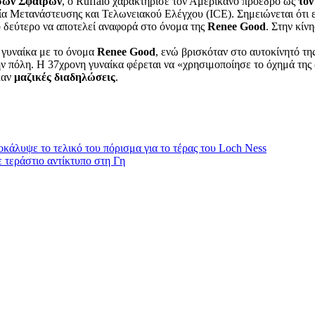
σών Σφαιρών
, ο Ruffalo χαρακτήρισε τον Αμερικανό πρόεδρο ως
τον
σία Μετανάστευσης και Τελωνειακού Ελέγχου (ICE). Σημειώνεται ότι
ο δεύτερο να αποτελεί αναφορά στο όνομα της
Renee Good
. Στην κίν
 γυναίκα με το όνομα
Renee Good
, ενώ βρισκόταν στο αυτοκίνητό τη
ν πόλη. Η 37χρονη γυναίκα φέρεται να «χρησιμοποίησε το όχημά της
καν
μαζικές διαδηλώσεις
.
οκάλυψε το τελικό του πόρισμα για το τέρας του Loch Ness
 τεράστιο αντίκτυπο στη Γη