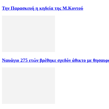
Την Παρασκευή η κηδεία της Μ.Κοντού
Ναυάγιο 275 ετών βρέθηκε σχεδόν άθικτο με θησαυρ