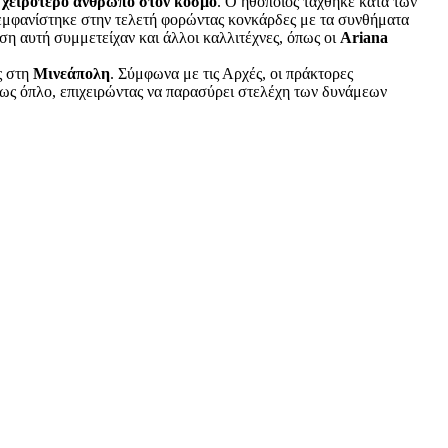
 χειρότερο άνθρωπο στον κόσμο
. Ο ηθοποιός τάχθηκε κατά των
 εμφανίστηκε στην τελετή φορώντας κονκάρδες με τα συνθήματα
ηση αυτή συμμετείχαν και άλλοι καλλιτέχνες, όπως οι
Ariana
ς στη
Μινεάπολη
. Σύμφωνα με τις Αρχές, οι πράκτορες
 ως όπλο, επιχειρώντας να παρασύρει στελέχη των δυνάμεων