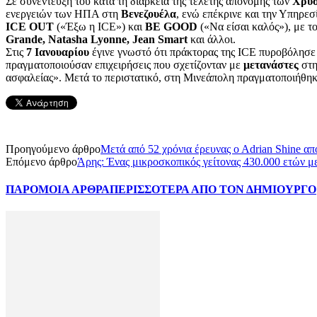
Σε συνέντευξή του κατά τη διάρκεια της τελετής απονομής των
Χρυ
ενεργειών των ΗΠΑ στη
Βενεζουέλα
, ενώ επέκρινε και την Υπηρε
ICE OUT
(«Έξω η ICE») και
BE GOOD
(«Να είσαι καλός»), με τ
Grande, Natasha Lyonne, Jean Smart
και άλλοι.
Στις
7 Ιανουαρίου
έγινε γνωστό ότι πράκτορας της ICE πυροβόλησε
πραγματοποιούσαν επιχειρήσεις που σχετίζονταν με
μετανάστες
στη
ασφαλείας». Μετά το περιστατικό, στη Μινεάπολη πραγματοποιήθη
Προηγούμενο άρθρο
Μετά από 52 χρόνια έρευνας o Adrian Shine απ
Επόμενο άρθρο
Άρης: Ένας μικροσκοπικός γείτονας 430.000 ετών με
ΠΑΡΟΜΟΙΑ ΑΡΘΡΑ
ΠΕΡΙΣΣΟΤΕΡΑ ΑΠΟ ΤΟΝ ΔΗΜΙΟΥΡΓΟ