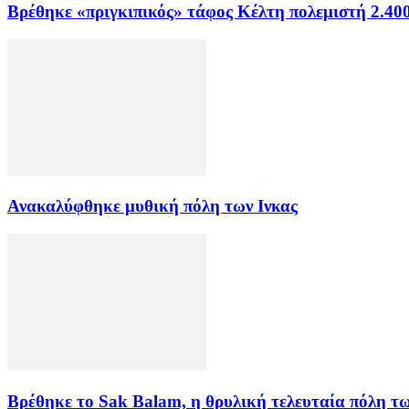
Βρέθηκε «πριγκιπικός» τάφος Κέλτη πολεμιστή 2.40
Ανακαλύφθηκε μυθική πόλη των Ινκας
Βρέθηκε το Sak Balam, η θρυλική τελευταία πόλη τ