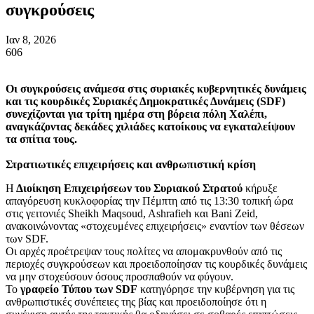
συγκρούσεις
Ιαν 8, 2026
606
Οι συγκρούσεις ανάμεσα στις συριακές κυβερνητικές δυνάμεις
και τις κουρδικές Συριακές Δημοκρατικές Δυνάμεις (SDF)
συνεχίζονται για τρίτη ημέρα στη βόρεια πόλη Χαλέπι,
αναγκάζοντας δεκάδες χιλιάδες κατοίκους να εγκαταλείψουν
τα σπίτια τους.
Στρατιωτικές επιχειρήσεις και ανθρωπιστική κρίση
Η
Διοίκηση Επιχειρήσεων του Συριακού Στρατού
κήρυξε
απαγόρευση κυκλοφορίας την Πέμπτη από τις 13:30 τοπική ώρα
στις γειτονιές Sheikh Maqsoud, Ashrafieh και Bani Zeid,
ανακοινώνοντας «στοχευμένες επιχειρήσεις» εναντίον των θέσεων
των SDF.
Οι αρχές προέτρεψαν τους πολίτες να απομακρυνθούν από τις
περιοχές συγκρούσεων και προειδοποίησαν τις κουρδικές δυνάμεις
να μην στοχεύσουν όσους προσπαθούν να φύγουν.
Το
γραφείο Τύπου των SDF
κατηγόρησε την κυβέρνηση για τις
ανθρωπιστικές συνέπειες της βίας και προειδοποίησε ότι η