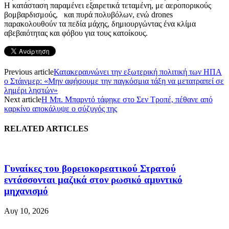
Η κατάσταση παραμένει εξαιρετικά τεταμένη, με αεροπορικούς
βομβαρδισμούς, και πυρά πολυβόλων, ενώ drones
παρακολουθούν τα πεδία μάχης, δημιουργώντας ένα κλίμα
αβεβαιότητας και φόβου για τους κατοίκους.
Previous article
Κατακεραυνώνει την εξωτερική πολιτική των ΗΠΑ
ο Στάινμερ: «Μην αφήσουμε την παγκόσμια τάξη να μετατραπεί σε
λημέρι ληστών»
Next article
Η Μπ. Μπαρντό τάφηκε στο Σεν Τροπέ, πέθανε από
καρκίνο αποκάλυψε ο σύζυγός της
RELATED ARTICLES
Γυναίκες του βορειοκορεατικού Στρατού
εντάσσονται μαζικά στον ρωσικό αμυντικό
μηχανισμό
Αυγ 10, 2026