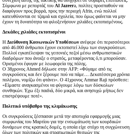
συνέχιση αυτής της τακτικής θα οδηγήσει σε σοβαρές επιπτώσεις.
Σύμφωνα με ρεπορτάζ του
Al Jazeer
a, πολίτες προσπαθούν να
διαφύγουν προς βορρά, προς την περιοχή Afrin, ενώ πολλοί
κατευθύνονται σε τζαμιά και σχολεία, που όμως φαίνεται να μην
έχουν τη δυνατότητα να φιλοξενήσουν χιλιάδες εκτοπισμένους.
Δεκάδες χιλιάδες εκτοπισμένοι
Η
Διεύθυνση Κοινωνικών Υποθέσεων
ανέφερε ότι περισσότεροι
από 46.000 άνθρωποι έχουν εκτοπιστεί λόγω των συγκρούσεων.
Πολλοί εγκατέλειψαν τις γειτονιές πεζοί μέσω ανθρωπιστικών
διαδρόμων που άνοιξε ο στρατός, μεταφέροντας ό,τι μπορούσαν.
Ορισμένοι έφυγαν με λεωφορεία της πόλης.
Ο 38χρονος Ahmed δήλωσε στην AFP: «Φύγαμε από τις
συγκρούσεις και δεν ξέρουμε πού να πάμε… Δεκατέσσερα χρόνια
πολέμου, νομίζω ότι φτάνει». Ο 41χρονος Ammar Raji πρόσθεσε:
«Είμαστε αναγκασμένοι να φύγουμε λόγω των δύσκολων
συνθηκών. Έχω έξι παιδιά, δύο μικρά, και ανησυχώ μήπως δεν
επιστρέψουμε ποτέ».
Πολιτικό υπόβαθρο της κλιμάκωσης
Οι συγκρούσεις ξέσπασαν μετά την αποτυχία εφαρμογής μιας
συμφωνίας του Μαρτίου για την ενσωμάτωση των κουρδικών
δυνάμεων στις κρατικές δομές, η οποία είχε στόχο τη συγχώνευση
όλων των πολιτικών και στρατιωτικών θεσμών της