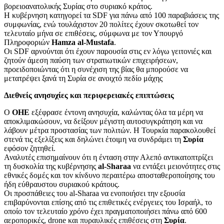
βορειοανατολικής Συρίας στο συριακό κράτος.
Η κυβέρνηση κατηγορεί τα SDF για πάνω από 100 παραβιάσεις της
συμφωνίας, ενώ τουλάχιστον 20 πολίτες έχουν σκοτωθεί τον
τελευταίο μήνα σε επιθέσεις, σύμφωνα με τον Υπουργό
Πληροφοριών
Hamza al-Mustafa
.
Οι SDF αρνούνται ότι έχουν παρουσία στις εν λόγω γειτονιές και
ζητούν άμεση παύση των στρατιωτικών επιχειρήσεων,
προειδοποιώντας ότι η συνέχιση της βίας θα μπορούσε να
μετατρέψει ξανά τη Συρία σε ανοιχτό πεδίο μάχης
Διεθνείς ανησυχίες και περιφερειακές επιπτώσεις
Ο
ΟΗΕ
εξέφρασε έντονη ανησυχία, καλώντας όλα τα μέρη να
αποκλιμακώσουν, να δείξουν μέγιστη αυτοσυγκράτηση και να
λάβουν μέτρα προστασίας των πολιτών. Η Τουρκία παρακολουθεί
στενά τις εξελίξεις και δηλώνει έτοιμη να συνδράμει τη
Συρία
εφόσον ζητηθεί.
Αναλυτές επισημαίνουν ότι η ένταση στην Αλεπό αντικατοπτρίζει
τη δυσκολία της κυβέρνησης
al-Sharaa
να εντάξει μειονότητες στις
εθνικές δομές και τον κίνδυνο περαιτέρω αποσταθεροποίησης του
ήδη εύθραυστου συριακού κράτους.
Οι προσπάθειες του al-Sharaa να ενοποιήσει την εξουσία
επιβαρύνονται επίσης από τις επιθετικές ενέργειες του Ισραήλ, το
οποίο τον τελευταίο χρόνο έχει πραγματοποιήσει πάνω από 600
αεροπορικές, drone και πυραυλικές επιθέσεις στη
Συρία
.