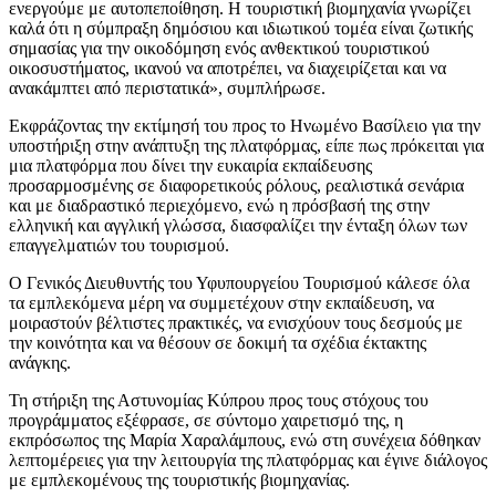
ενεργούμε με αυτοπεποίθηση. Η τουριστική βιομηχανία γνωρίζει
καλά ότι η σύμπραξη δημόσιου και ιδιωτικού τομέα είναι ζωτικής
σημασίας για την οικοδόμηση ενός ανθεκτικού τουριστικού
οικοσυστήματος, ικανού να αποτρέπει, να διαχειρίζεται και να
ανακάμπτει από περιστατικά», συμπλήρωσε.
Εκφράζοντας την εκτίμησή του προς το Ηνωμένο Βασίλειο για την
υποστήριξη στην ανάπτυξη της πλατφόρμας, είπε πως πρόκειται για
μια πλατφόρμα που δίνει την ευκαιρία εκπαίδευσης
προσαρμοσμένης σε διαφορετικούς ρόλους, ρεαλιστικά σενάρια
και με διαδραστικό περιεχόμενο, ενώ η πρόσβασή της στην
ελληνική και αγγλική γλώσσα, διασφαλίζει την ένταξη όλων των
επαγγελματιών του τουρισμού.
Ο Γενικός Διευθυντής του Υφυπουργείου Τουρισμού κάλεσε όλα
τα εμπλεκόμενα μέρη να συμμετέχουν στην εκπαίδευση, να
μοιραστούν βέλτιστες πρακτικές, να ενισχύουν τους δεσμούς με
την κοινότητα και να θέσουν σε δοκιμή τα σχέδια έκτακτης
ανάγκης.
Τη στήριξη της Αστυνομίας Κύπρου προς τους στόχους του
προγράμματος εξέφρασε, σε σύντομο χαιρετισμό της, η
εκπρόσωπος της Μαρία Χαραλάμπους, ενώ στη συνέχεια δόθηκαν
λεπτομέρειες για την λειτουργία της πλατφόρμας και έγινε διάλογος
με εμπλεκομένους της τουριστικής βιομηχανίας.