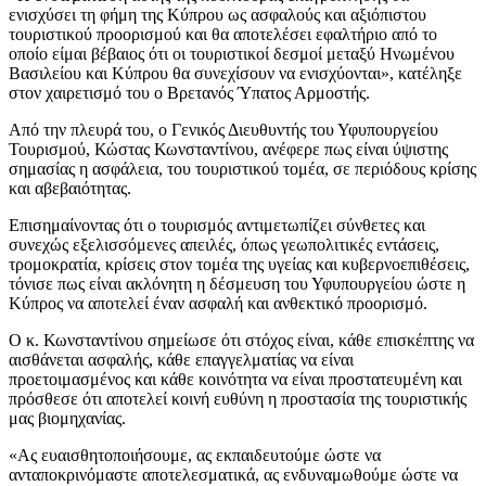
ενισχύσει τη φήμη της Κύπρου ως ασφαλούς και αξιόπιστου
τουριστικού προορισμού και θα αποτελέσει εφαλτήριο από το
οποίο είμαι βέβαιος ότι οι τουριστικοί δεσμοί μεταξύ Ηνωμένου
Βασιλείου και Κύπρου θα συνεχίσουν να ενισχύονται», κατέληξε
στον χαιρετισμό του ο Βρετανός Ύπατος Αρμοστής.
Από την πλευρά του, ο Γενικός Διευθυντής του Υφυπουργείου
Τουρισμού, Κώστας Κωνσταντίνου, ανέφερε πως είναι ύψιστης
σημασίας η ασφάλεια, του τουριστικού τομέα, σε περιόδους κρίσης
και αβεβαιότητας.
Επισημαίνοντας ότι ο τουρισμός αντιμετωπίζει σύνθετες και
συνεχώς εξελισσόμενες απειλές, όπως γεωπολιτικές εντάσεις,
τρομοκρατία, κρίσεις στον τομέα της υγείας και κυβερνοεπιθέσεις,
τόνισε πως είναι ακλόνητη η δέσμευση του Υφυπουργείου ώστε η
Κύπρος να αποτελεί έναν ασφαλή και ανθεκτικό προορισμό.
Ο κ. Κωνσταντίνου σημείωσε ότι στόχος είναι, κάθε επισκέπτης να
αισθάνεται ασφαλής, κάθε επαγγελματίας να είναι
προετοιμασμένος και κάθε κοινότητα να είναι προστατευμένη και
πρόσθεσε ότι αποτελεί κοινή ευθύνη η προστασία της τουριστικής
μας βιομηχανίας.
«Ας ευαισθητοποιήσουμε, ας εκπαιδευτούμε ώστε να
ανταποκρινόμαστε αποτελεσματικά, ας ενδυναμωθούμε ώστε να