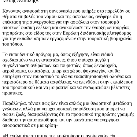
Μέσης Ανατολής».
Κάνοντας αναφορά στη συνεργασία που υπήρξε στο παρελθόν σε
θέματα επιβολής του νόμου και της ασφάλειας, ανέφερε ότι η
επέκταση της συνεργασίας για την ασφάλεια στον τουρισμό
αποτελεί φυσική εξέλιξη και ανακοίνωσε την έναρξη λειτουργίας
της πρώτης στο είδος της στην Ευρώπη διαδικτυακής πλατφόρμας
για την εκπαίδευση των εργαζομένων στην τουριστική βιομηχανία
του τόπου.
Το εκπαιδευτικό πρόγραμμα, όπως εξήγησε, είναι ειδικά
σχεδιασμένο για εγκαταστάσεις, όπου υπάρχει μεγάλη
συγκέντρωση ανθρώπων και τουριστών, όπως ξενοδοχεία,
αεροδρόμια, εστιατόρια, μπαρ και χώροι ψυχαγωγίας και θα
επιτρέψει στον τουριστικό τομέα να ευαισθητοποιηθεί ολοένα και
περισσότερο σε θέματα ασφάλειας, να επενδύσει στην εκπαίδευση
του προσωπικού και να μοιραστεί και να ενσωματώσει βέλτιστες
πρακτικές.
Παράλληλα, τόνισε πως δεν είναι απλώς μια θεωρητική μετάδοση
γνώσεων, αλλά μια «επιχειρησιακή εκπαίδευση που μπορεί να
σώσει ζωές, διασφαλίζοντας ότι το προσωπικό της πρώτης γραμμής
διαθέτει την αυτοπεποίθηση και την ικανότητα να ενεργήσει
αποφασιστικά σε μια κρίση».
«Η ενσωμάτωση αυτής της κουλτούρας επαγρύπνησης θα