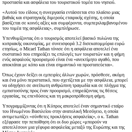
προστασία και ασφάλεια του τουριστικού τομέα του νησιού.
«Αυτού του είδους η συνεργασία εντάσσεται στο πλαίσιο μιας
βαθιάς και στρατηγικής διμερούς εταιρικής σχέσης, η οποία
βασίζεται σε κοινές αξίες και συμφέροντα, συμπεριλαμβανομένου
του τομέα της ασφάλειας», συμπλήρωσε.
Υπενθυμίζοντας ότι ο τουρισμός αποτελεί βασικό πυλώνα της
κυπριακής οικονομίας, με συνεισφορά 3.2 δισεκατομμύρια ευρώ
ετησίως, ο Micael Tathan τόνισε ότι η ασφάλεια αποτελεί ένα
συστατικό που επηρεάζει τις επιλογές των τουριστών και η φήμη
ενός ασφαλούς προορισμού είναι ένα «ανεκτίμητο αγαθό, που
αποκτάται με κόπο και είναι σημαντικό να προστατεύεται».
Όπως έχουν δείξει οι εμπειρίες άλλων χωρών, πρόσθεσε, ακόμη
και ένα μόνο περιστατικό, που σχετίζεται με την ασφάλεια, μπορεί
να οδηγήσει σε ανείπωτη ανθρώπινη τραγωδία και σε πλήγμα της
εμπιστοσύνης προς έναν προορισμό, επηρεάζοντας τις θέσεις
εργασίας, τις επενδύσεις και τη μακροπρόθεσμη φήμη.
Υπογραμμίζοντας ότι η Κύπρος αποτελεί έναν σημαντικό εταίρο
του Ηνωμένου Βασιλείου στην ανατολική Μεσόγειο, η οποία
αντιμετωπίζει «σύνθετες προκλήσεις ασφαλείας», ο κ. Tathan
εξέφρασε την πεποίθηση ότι οι δυο χώρες «μπορούν να
αποτελέσουν μια γέφυρα ασφαλείας μεταξύ της Ευρώπης και της