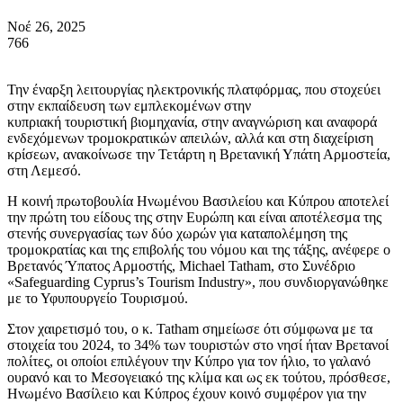
Νοέ 26, 2025
766
Την έναρξη λειτουργίας ηλεκτρονικής πλατφόρμας, που στοχεύει
στην εκπαίδευση των εμπλεκομένων στην
κυπριακή τουριστική βιομηχανία, στην αναγνώριση και αναφορά
ενδεχόμενων τρομοκρατικών απειλών, αλλά και στη διαχείριση
κρίσεων, ανακοίνωσε την Τετάρτη η Βρετανική Υπάτη Αρμοστεία,
στη Λεμεσό.
Η κοινή πρωτοβουλία Ηνωμένου Βασιλείου και Κύπρου αποτελεί
την πρώτη του είδους της στην Ευρώπη και είναι αποτέλεσμα της
στενής συνεργασίας των δύο χωρών για καταπολέμηση της
τρομοκρατίας και της επιβολής του νόμου και της τάξης, ανέφερε ο
Βρετανός Ύπατος Αρμοστής, Michael Tatham, στο Συνέδριο
«Safeguarding Cyprus’s Tourism Industry», που συνδιοργανώθηκε
με το Υφυπουργείο Τουρισμού.
Στον χαιρετισμό του, ο κ. Tatham σημείωσε ότι σύμφωνα με τα
στοιχεία του 2024, το 34% των τουριστών στο νησί ήταν Βρετανοί
πολίτες, οι οποίοι επιλέγουν την Κύπρο για τον ήλιο, το γαλανό
ουρανό και το Μεσογειακό της κλίμα και ως εκ τούτου, πρόσθεσε,
Ηνωμένο Βασίλειο και Κύπρος έχουν κοινό συμφέρον για την