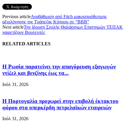
Previous article
Αναβάθμιση από Fitch μακροπρόθεσμης
αξιολόγησης της Τράπεζας Κύπρου σε “BBB”
Next article
Την ίδρυση Σχολής Θαλάσσιων Επιστημών ΤΕΠΑΚ
χαιρετίζουν Βουλευτές
RELATED ARTICLES
Η Ρωσία παρατείνει την απαγόρευση εξαγωγών
ντίζελ και βενζίνης έως τα...
Ιούλ 31, 2026
Η Πορτογαλία προχωρεί στην επιβολή έκτακτου
φόρου στα υπερκέρδη πετρελαϊκών εταιρειών
Ιούλ 31, 2026