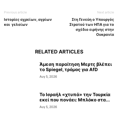
Previous article
Next article
Ιστορίες αχρείων, αγρίων
Στη Γενεύη ο Υπουργός
και γελοίων
Στρατού των ΗΠΑ για το
σχέδιο ειρήνης στην
Ουκρανία
RELATED ARTICLES
Άμεση παραίτηση Mερτς βλέπει
το Spiegel, τρόμος για AfD
Αυγ 5, 2026
Το Ισραήλ «χτυπά» την Τουρκία
εκεί που πονάει: Μπλόκο στα...
Αυγ 5, 2026