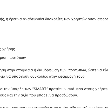
χής, η έρευνα αναδεικνύει δυσκολίες των χρηστών όσον αφορά
ες χρήσης
ίριση προτύπων
έρηση στην ετοιμασία ή διαμόρφωση των προτύπων, ώστε να ε
σμα να υπάρχουν δυσκολίες στην εφαρμογή τους.
α την ύπαρξη των “SMART” προτύπων ανάμεσα στους χρήστες, 
τους και την αξία που μπορεί να προσδώσουν.
ς η συμμετοχή των εταιριών στην ανάπτυξη προτύπων έχει μει