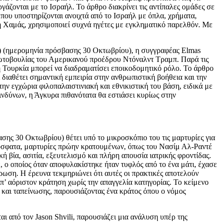
γάζονται με το Ισραήλ. Το άρθρο διακρίνει τις αντίπαλες ομάδες σε
 που υποστηρίζονται ανοιχτά από το Ισραήλ με όπλα, χρήματα,
η Χαμάς, χρησιμοποιεί συχνά ηγέτες με εγκληματικό παρελθόν. Με
W) (ημερομηνία πρόσβασης 30 Οκτωβρίου), η συγγραφέας Elmas
πρωτοβουλίας του Αμερικανού προέδρου Ντόναλντ Τραμπ. Παρά τις
η Τουρκία μπορεί να διαδραματίσει εποικοδομητικό ρόλο. Το άρθρο
 διαθέτει σημαντική εμπειρία στην ανθρωπιστική βοήθεια και την
ν εγχώρια φιλοπαλαιστινιακή και εθνικιστική του βάση, ειδικά με
νδύνων, η Άγκυρα πιθανότατα θα εστιάσει κυρίως στην
ης 30 Οκτωβρίου) θέτει υπό το μικροσκόπιο του τις μαρτυρίες για
ρόσφατα, μαρτυρίες πρώην κρατουμένων, όπως του Νασίμ Αλ-Ραντέ
βία, ασιτία, εξευτελισμό και πλήρη απουσία ιατρικής φροντίδας.
 ο οποίος όταν αποφυλακίστηκε ήταν τυφλός από το ένα μάτι, έχασε
ρωση. Η έρευνα τεκμηριώνει ότι αυτές οι πρακτικές αποτελούν
’ αόριστον κράτηση χωρίς την απαγγελία κατηγορίας. Το κείμενο
 και ταπείνωσης, παρουσιάζοντας ένα κράτος όπου ο νόμος
ι από τον Jason Shvili, παρουσιάζει μια ανάλυση υπέρ της