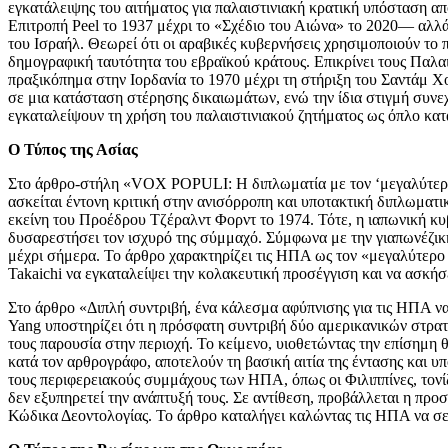
εγκατάλειψης του αιτήματος για παλαιστινιακή κρατική υπόσταση από
Επιτροπή Peel το 1937 μέχρι το «Σχέδιο του Αιώνα» το 2020— αλλά
του Ισραήλ. Θεωρεί ότι οι αραβικές κυβερνήσεις χρησιμοποιούν το 
δημογραφική ταυτότητα του εβραϊκού κράτους. Επικρίνει τους Παλαι
πραξικόπημα στην Ιορδανία το 1970 μέχρι τη στήριξη του Σαντάμ Χου
σε μια κατάσταση στέρησης δικαιωμάτων, ενώ την ίδια στιγμή συνεχ
εγκαταλείψουν τη χρήση του παλαιστινιακού ζητήματος ως όπλο κατ
Ο Τύπος της Ασίας
Στο άρθρο-στήλη «VOX POPULI: Η διπλωματία με τον ‘μεγαλύτερο 
ασκείται έντονη κριτική στην ανισόρροπη και υποτακτική διπλωματ
εκείνη του Προέδρου Τζέραλντ Φορντ το 1974. Τότε, η ιαπωνική κυ
δυσαρεστήσει τον ισχυρό της σύμμαχό. Σύμφωνα με την γιαπωνέζικ
μέχρι σήμερα. Το άρθρο χαρακτηρίζει τις ΗΠΑ ως τον «μεγαλύτερο 
Takaichi να εγκαταλείψει την κολακευτική προσέγγιση και να ασκήσε
Στο άρθρο «Διπλή συντριβή, ένα κάλεσμα αφύπνισης για τις ΗΠΑ να
Yang υποστηρίζει ότι η πρόσφατη συντριβή δύο αμερικανικών στρα
τους παρουσία στην περιοχή. Το κείμενο, υιοθετώντας την επίσημη θ
κατά τον αρθρογράφο, αποτελούν τη βασική αιτία της έντασης και 
τους περιφερειακούς συμμάχους των ΗΠΑ, όπως οι Φιλιππίνες, τονίζ
δεν εξυπηρετεί την ανάπτυξή τους. Σε αντίθεση, προβάλλεται η προ
Κώδικα Δεοντολογίας. Το άρθρο καταλήγει καλώντας τις ΗΠΑ να σεβ