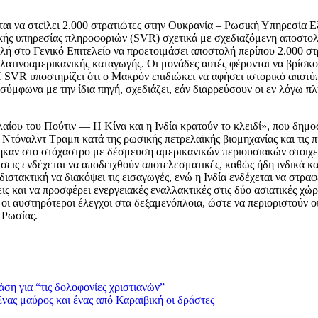
εται να στείλει 2.000 στρατιώτες στην Ουκρανία – Ρωσική Υπηρεσία
ωσικής υπηρεσίας πληροφοριών (SVR) σχετικά με σχεδιαζόμενη αποστ
ή στο Γενικό Επιτελείο να προετοιμάσει αποστολή περίπου 2.000 στ
λατινοαμερικανικής καταγωγής. Οι μονάδες αυτές φέρονται να βρίσκ
Η SVR υποστηρίζει ότι ο Μακρόν επιδιώκει να αφήσει ιστορικό αποτύπ
σύμφωνα με την ίδια πηγή, σχεδιάζει, εάν διαρρεύσουν οι εν λόγω π
ίου του Πούτιν — Η Κίνα και η Ινδία κρατούν το κλειδί», που δημο
Ντόναλντ Τραμπ κατά της ρωσικής πετρελαϊκής βιομηχανίας και τις πιθ
έθηκαν στο στόχαστρο με δέσμευση αμερικανικών περιουσιακών στοιχ
ώσεις ενδέχεται να αποδειχθούν αποτελεσματικές, καθώς ήδη ινδικά και
διστακτική να διακόψει τις εισαγωγές, ενώ η Ινδία ενδέχεται να στρα
ς και να προσφέρει ενεργειακές εναλλακτικές στις δύο ασιατικές χώ
 οι αυστηρότεροι έλεγχοι στα δεξαμενόπλοια, ώστε να περιοριστούν 
 Ρωσίας.
άση για “τις δολοφονίες χριστιανών”
νας μαύρος και ένας από Καραϊβική οι δράστες