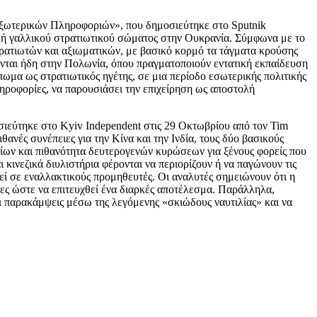
 Εξωτερικών Πληροφοριών», που δημοσιεύτηκε στο Sputnik
ολή γαλλικού στρατιωτικού σώματος στην Ουκρανία. Σύμφωνα με το
ρατιωτών και αξιωματικών, με βασικό κορμό τα τάγματα κρούσης
ονται ήδη στην Πολωνία, όπου πραγματοποιούν εντατική εκπαίδευση
ωμα ως στρατιωτικός ηγέτης, σε μια περίοδο εσωτερικής πολιτικής
ληροφορίες, να παρουσιάσει την επιχείρηση ως αποστολή
σιεύτηκε στο Kyiv Independent στις 29 Οκτωβρίου από τον Tim
ανές συνέπειες για την Κίνα και την Ινδία, τους δύο βασικούς
είων και πιθανότητα δευτερογενών κυρώσεων για ξένους φορείς που
 κινεζικά διυλιστήρια φέρονται να περιορίζουν ή να παγώνουν τις
φεί σε εναλλακτικούς προμηθευτές. Οι αναλυτές σημειώνουν ότι η
ρες ώστε να επιτευχθεί ένα διαρκές αποτέλεσμα. Παράλληλα,
οι παρακάμψεις μέσω της λεγόμενης «σκιώδους ναυτιλίας» και να