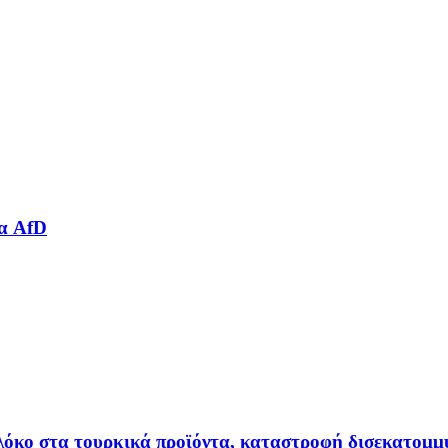
ια AfD
πλόκο στα τουρκικά προϊόντα, καταστροφή δισεκατομμ