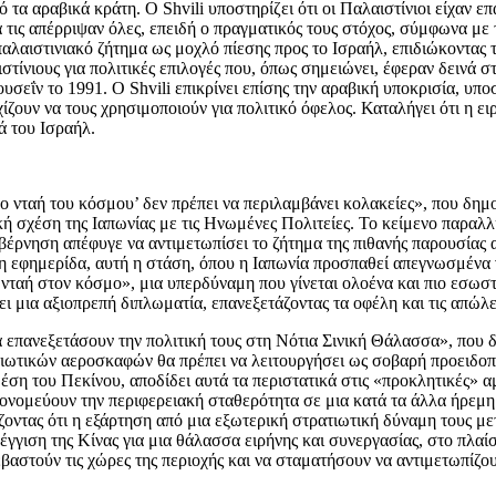
 τα αραβικά κράτη. Ο Shvili υποστηρίζει ότι οι Παλαιστίνιοι είχαν 
 τις απέρριψαν όλες, επειδή ο πραγματικός τους στόχος, σύμφωνα με
παλαιστινιακό ζήτημα ως μοχλό πίεσης προς το Ισραήλ, επιδιώκοντας 
στίνιους για πολιτικές επιλογές που, όπως σημειώνει, έφεραν δεινά 
σεΐν το 1991. Ο Shvili επικρίνει επίσης την αραβική υποκρισία, υπο
ίζουν να τους χρησιμοποιούν για πολιτικό όφελος. Καταλήγει ότι η 
ά του Ισραήλ.
νταή του κόσμου’ δεν πρέπει να περιλαμβάνει κολακείες», που δημο
ική σχέση της Ιαπωνίας με τις Ηνωμένες Πολιτείες. Το κείμενο παρα
βέρνηση απέφυγε να αντιμετωπίσει το ζήτημα της πιθανής παρουσίας
η εφημερίδα, αυτή η στάση, όπου η Ιαπωνία προσπαθεί απεγνωσμένα 
νταή στον κόσμο», μια υπερδύναμη που γίνεται ολοένα και πιο εσωσ
ι μια αξιοπρεπή διπλωματία, επανεξετάζοντας τα οφέλη και τις απώλει
 επανεξετάσουν την πολιτική τους στη Νότια Σινική Θάλασσα», που 
τιωτικών αεροσκαφών θα πρέπει να λειτουργήσει ως σοβαρή προειδοπ
έση του Πεκίνου, αποδίδει αυτά τα περιστατικά στις «προκλητικές» αμ
υπονομεύουν την περιφερειακή σταθερότητα σε μια κατά τα άλλα ήρεμ
οντας ότι η εξάρτηση από μια εξωτερική στρατιωτική δύναμη τους μετ
σέγγιση της Κίνας για μια θάλασσα ειρήνης και συνεργασίας, στο πλ
αστούν τις χώρες της περιοχής και να σταματήσουν να αντιμετωπίζο