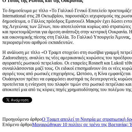
Ο Τύπος της Ρωσίας και της Ουκρανίας
Το δημοσίευμα με τίτλο «Το Γαλλικό Γενικό Επιτελείο προετοιμάζ
International στις 28 Οκτωβρίου, παρουσιάζει ισχυρισμούς της ρ
δημοσίευμα, ο Γάλλος πρόεδρος Εμανουέλ Μακρόν έχει δώσει εντολ
της Λεγεώνας των Ξένων, που αποτελούνται κυρίως από στρατιώτες 
και προετοιμάζονται για άμεση ανάπτυξη στην κεντρική Ουκρανία. 
και οικονομικής πίεσης στη Γαλλία. Το Γαλλικό Υπουργείο Άμυνας, 
περιορισμένου αριθμού εκπαιδευτών.
Η ανάλυση με τίτλο «Ο Τραμπ στοχεύει στη σωσίβια γραμμή πετρελα
Zadorozhnyy, αναλύει τις νέες αμερικανικές κυρώσεις του προέδρου 
αγοραστές ρωσικού πετρελαίου. Οι εταιρείες Rosneft και Lukoil τ
συναλλάσσονται μαζί τους. Οι ειδικοί επισημαίνουν ότι οι νέες κυρ
αγορές τους από ρωσικές επιχειρήσεις. Ωστόσο, η Κίνα εμφανίζεται 
Ουάσιγκτον πρέπει να εφαρμόσει αυστηρά τις δευτερογενείς κυρώσει
προτείνεται η ενίσχυση του πλαφόν τιμών στο ρωσικό πετρέλαιο και
αποκοπεί μια από τις κύριες πηγές χρηματοδότησης του πολέμου της
Προηγούμενο άρθρο
Ο Τραμπ απειλεί τη Νιγηρία με στρατιωτική δρ
Επόμενο άρθρο
Μαχαιρώθηκαν 10 πολίτες σε τρένο της Βρετανίας: Έ