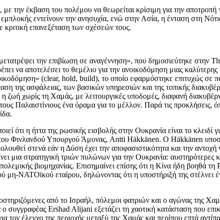
, με την έκβαση του πολέμου να θεωρείται κρίσιμη για την αποτροπή 
ς εμπλοκής εντείνουν την ανησυχία, ενώ στην Ασία, η ένταση στη Νό
ε κριτική επανεξέταση των σχέσεών τους.
ετατρέψει την επιβίωση σε αναγέννηση», που δημοσιεύτηκε στην The
ρέπει να αποτελέσει το θεμέλιο για την ανοικοδόμηση μιας καλύτερης
κοδόμηση» (clear, hold, build), το οποίο εφαρμόστηκε επιτυχώς σε πό
αση της ασφάλειας, των βασικών υπηρεσιών και της τοπικής διακυβέρ
η ζωή χωρίς τη Χαμάς, με λειτουργικές υποδομές, διαφανή διακυβέρν
ους Παλαιστίνιους ένα όραμα για το μέλλον. Παρά τις προκλήσεις, ό
ίδα.
ιεί ότι η ήττα της ρωσικής εισβολής στην Ουκρανία είναι το κλειδί 
 του Φινλανδού Υπουργού Άμυνας, Antti Häkkänen. Ο Häkkänen υποστη
λουθεί στενά εάν η Δύση έχει την αποφασιστικότητα και την αντοχή ν
είνει μια στρατηγική τριών πυλώνων για την Ουκρανία: αυστηρότερες 
ολεμικής βιομηχανίας. Επισημαίνει επίσης ότι η Κίνα ήδη βοηθά τη 
ύ μη-ΝΑΤΟϊκού εταίρου, δηλώνοντας ότι η υποστήριξή της στέλνει έν
τηριζόμενες από το Ισραήλ, πόλεμοι φατριών και ο αγώνας της Χαμάς
υγγραφέας Ershad Alijani εξετάζει τη χαοτική κατάσταση που επικ
για τον έλεγχο της περιοχής μεταξύ της Χαμάς και περίπου επτά αν