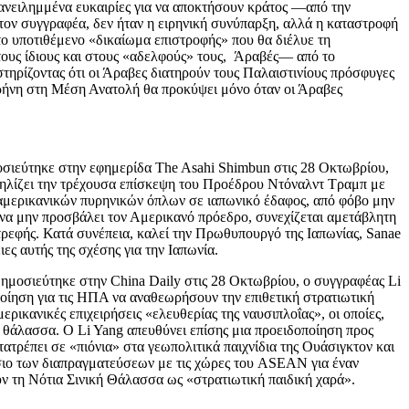
επανειλημμένα ευκαιρίες για να αποκτήσουν κράτος —από την
 τον συγγραφέα, δεν ήταν η ειρηνική συνύπαρξη, αλλά η καταστροφή
το υποτιθέμενο «δικαίωμα επιστροφής» που θα διέλυε τη
στους ίδιους και στους «αδελφούς» τους, Άραβές— από το
στηρίζοντας ότι οι Άραβες διατηρούν τους Παλαιστινίους πρόσφυγες
ειρήνη στη Μέση Ανατολή θα προκύψει μόνο όταν οι Άραβες
σιεύτηκε στην εφημερίδα The Asahi Shimbun στις 28 Οκτωβρίου,
λληλίζει την τρέχουσα επίσκεψη του Προέδρου Ντόναλντ Τραμπ με
 αμερικανικών πυρηνικών όπλων σε ιαπωνικό έδαφος, από φόβο μην
να μην προσβάλει τον Αμερικανό πρόεδρο, συνεχίζεται αμετάβλητη
τρεφής. Κατά συνέπεια, καλεί την Πρωθυπουργό της Ιαπωνίας, Sanae
ες αυτής της σχέσης για την Ιαπωνία.
δημοσιεύτηκε στην China Daily στις 28 Οκτωβρίου, ο συγγραφέας Li
οίηση για τις ΗΠΑ να αναθεωρήσουν την επιθετική στρατιωτική
ερικανικές επιχειρήσεις «ελευθερίας της ναυσιπλοΐας», οι οποίες,
η θάλασσα. Ο Li Yang απευθύνει επίσης μια προειδοποίηση προς
ατρέπει σε «πιόνια» στα γεωπολιτικά παιχνίδια της Ουάσιγκτον και
αίσιο των διαπραγματεύσεων με τις χώρες του ASEAN για έναν
υν τη Νότια Σινική Θάλασσα ως «στρατιωτική παιδική χαρά».