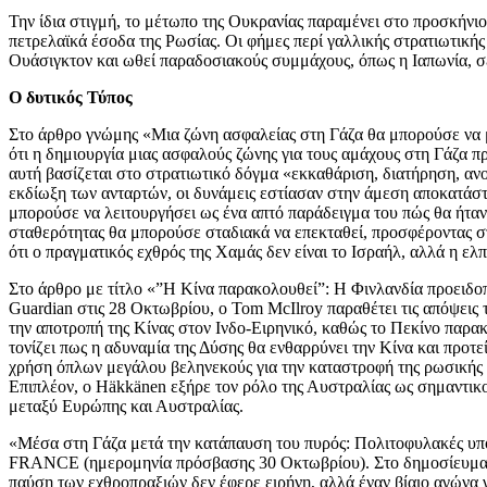
Την ίδια στιγμή, το μέτωπο της Ουκρανίας παραμένει στο προσκήνιο
πετρελαϊκά έσοδα της Ρωσίας. Οι φήμες περί γαλλικής στρατιωτική
Ουάσιγκτον και ωθεί παραδοσιακούς συμμάχους, όπως η Ιαπωνία, σ
Ο δυτικός Τύπος
Στο άρθρο γνώμης «Μια ζώνη ασφαλείας στη Γάζα θα μπορούσε να μ
ότι η δημιουργία μιας ασφαλούς ζώνης για τους αμάχους στη Γάζα π
αυτή βασίζεται στο στρατιωτικό δόγμα «εκκαθάριση, διατήρηση, ανοι
εκδίωξη των ανταρτών, οι δυνάμεις εστίασαν στην άμεση αποκατάστ
μπορούσε να λειτουργήσει ως ένα απτό παράδειγμα του πώς θα ήταν 
σταθερότητας θα μπορούσε σταδιακά να επεκταθεί, προσφέροντας στ
ότι ο πραγματικός εχθρός της Χαμάς δεν είναι το Ισραήλ, αλλά η ελπ
Στο άρθρο με τίτλο «”Η Κίνα παρακολουθεί”: Η Φινλανδία προειδοπο
Guardian στις 28 Οκτωβρίου, ο Tom McIlroy παραθέτει τις απόψεις
την αποτροπή της Κίνας στον Ινδο-Ειρηνικό, καθώς το Πεκίνο παρακο
τονίζει πως η αδυναμία της Δύσης θα ενθαρρύνει την Κίνα και προτ
χρήση όπλων μεγάλου βεληνεκούς για την καταστροφή της ρωσικής π
Επιπλέον, ο Häkkänen εξήρε τον ρόλο της Αυστραλίας ως σημαντικο
μεταξύ Ευρώπης και Αυστραλίας.
«Μέσα στη Γάζα μετά την κατάπαυση του πυρός: Πολιτοφυλακές υποσ
FRANCE (ημερομηνία πρόσβασης 30 Οκτωβρίου). Στο δημοσίευμα ο σ
παύση των εχθροπραξιών δεν έφερε ειρήνη, αλλά έναν βίαιο αγώνα 