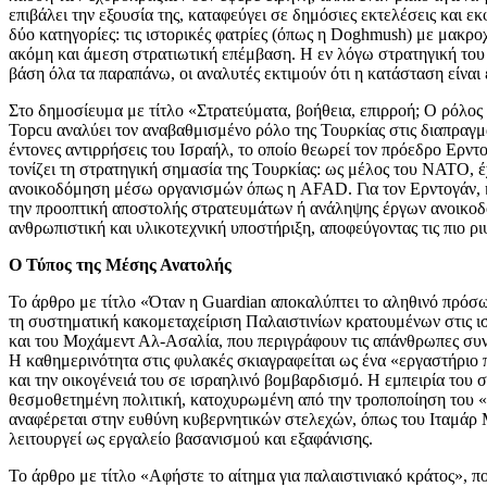
επιβάλει την εξουσία της, καταφεύγει σε δημόσιες εκτελέσεις και ε
δύο κατηγορίες: τις ιστορικές φατρίες (όπως η Doghmush) με μακρο
ακόμη και άμεση στρατιωτική επέμβαση. Η εν λόγω στρατηγική του 
βάση όλα τα παραπάνω, οι αναλυτές εκτιμούν ότι η κατάσταση είναι
Στο δημοσίευμα με τίτλο «Στρατεύματα, βοήθεια, επιρροή; Ο ρόλο
Topcu αναλύει τον αναβαθμισμένο ρόλο της Τουρκίας στις διαπραγ
έντονες αντιρρήσεις του Ισραήλ, το οποίο θεωρεί τον πρόεδρο Ερντ
τονίζει τη στρατηγική σημασία της Τουρκίας: ως μέλος του ΝΑΤΟ, έχ
ανοικοδόμηση μέσω οργανισμών όπως η AFAD. Για τον Ερντογάν, η ε
την προοπτική αποστολής στρατευμάτων ή ανάληψης έργων ανοικοδό
ανθρωπιστική και υλικοτεχνική υποστήριξη, αποφεύγοντας τις πιο ριψ
Ο Τύπος της Μέσης Ανατολής
Το άρθρο με τίτλο «Όταν η Guardian αποκαλύπτει το αληθινό πρόσω
τη συστηματική κακομεταχείριση Παλαιστινίων κρατουμένων στις 
και του Μοχάμεντ Αλ-Ασαλία, που περιγράφουν τις απάνθρωπες συνθ
Η καθημερινότητα στις φυλακές σκιαγραφείται ως ένα «εργαστήριο π
και την οικογένειά του σε ισραηλινό βομβαρδισμό. Η εμπειρία του 
θεσμοθετημένη πολιτική, κατοχυρωμένη από την τροποποίηση του «
αναφέρεται στην ευθύνη κυβερνητικών στελεχών, όπως του Ιταμάρ Μ
λειτουργεί ως εργαλείο βασανισμού και εξαφάνισης.
Το άρθρο με τίτλο «Αφήστε το αίτημα για παλαιστινιακό κράτος», π