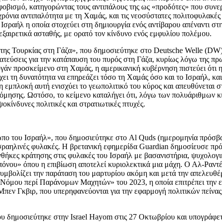
κφοβισμό, κατηγορώντας τους αντιπάλους της ως «προδότες» που συνερ
χρόνια αντιπαλότητα με τη Χαμάς, και τις νεοσύστατες πολιτοφυλακές
Ισραήλ η οποία στοχεύει στη δημιουργία ενός αντίβαρου απέναντι στ
 εξαιρετικά ασταθής, με ορατό τον κίνδυνο ενός εμφυλίου πολέμου.
ς της Τουρκίας στη Γάζα», που δημοσιεύτηκε στο Deutsche Welle (D
ματεύσεις για την κατάπαυση του πυρός στη Γάζα, κυρίως λόγω της 
ογάν προσκείμενο στη Χαμάς, η αμερικανική κυβέρνηση πιστεύει ότι 
ει τη δυνατότητα να επηρεάζει τόσο τη Χαμάς όσο και το Ισραήλ, και
μπλοκή αυτή ενισχύει το γεωπολιτικό του κύρος και απευθύνεται στη
μησης. Ωστόσο, το κείμενο καταλήγει ότι, λόγω των πολυάριθμων κι
οκίνδυνες πολιτικές και στρατιωτικές πτυχές.
πο του Ισραήλ», που δημοσιεύτηκε στο Al Quds (ημερομηνία πρόσβασ
ισραηλινές φυλακές. Η βρετανική εφημερίδα Guardian δημοσίευσε π
ήκες κράτησης στις φυλακές του Ισραήλ με βασανιστήρια, ψυχολογική 
όνου» όπου η επιβίωση αποτελεί κυριολεκτικά μια μάχη. Ο Αλ-Ραντέ,
συμβολίζει την παράταση του μαρτυρίου ακόμη και μετά την απελευθέ
Νόμου περί Παράνομων Μαχητών» του 2023, η οποία επιτρέπει την επ
πεν Γκβιρ, που υπερηφανεύονται για την εφαρμογή πολιτικών πείνας
ου δημοσιεύτηκε στην Israel Hayom στις 27 Οκτωβρίου και υπογράφετα