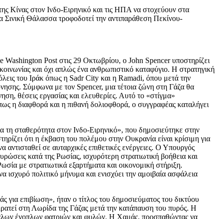
της Κίνας στον Ινδο-Ειρηνικό και τις ΗΠΑ να στοχεύουν στα
τια Σινική Θάλασσα τροφοδοτεί την αντιπαράθεση Πεκίνου-
 Washington Post στις 29 Οκτωβρίου, ο John Spencer υποστηρίζει
 κοινωνίας και όχι απλώς ένα ανθρωπιστικό καταφύγιο. Η στρατηγική
λεις του Ιράκ όπως η Sadr City και η Ramadi, όπου μετά την
νησης. Σύμφωνα με τον Spencer, μια τέτοια ζώνη στη Γάζα θα
ηση, θέσεις εργασίας και ελευθερίες. Αυτό το «στίγμα»
πως η διαφθορά και η πιθανή δολιοφθορά, ο συγγραφέας καταλήγει
για τη σταθερότητα στον Ινδο-Ειρηνικό», που δημοσιεύτηκε στην
ρίζει ότι η έκβαση του πολέμου στην Ουκρανία είναι κρίσιμη για
α αντισταθεί σε αυταρχικές επιθετικές ενέργειες. Ο Υπουργός
κυρώσεις κατά της Ρωσίας, ισχυρότερη στρατιωτική βοήθεια και
Ρωσία με στρατιωτικά εξαρτήματα και οικονομική στήριξη.
α ισχυρό πολιτικό μήνυμα και ενισχύει την αμοιβαία ασφάλεια
 για επιβίωση», ήταν ο τίτλος του δημοσιεύματος του δικτύου
ρατεί στη Λωρίδα της Γάζας μετά την κατάπαυση του πυρός. Η
τίπαλων ένοπλων φατριών και φυλών. Η Χαμάς, προσπαθώντας να