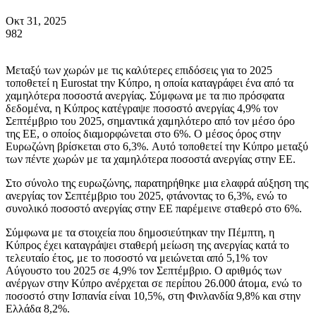
Οκτ 31, 2025
982
Μεταξύ των χωρών με τις καλύτερες επιδόσεις για το 2025
τοποθετεί η Eurostat την Κύπρο, η οποία καταγράφει ένα από τα
χαμηλότερα ποσοστά ανεργίας. Σύμφωνα με τα πιο πρόσφατα
δεδομένα, η Κύπρος κατέγραψε ποσοστό ανεργίας 4,9% τον
Σεπτέμβριο του 2025, σημαντικά χαμηλότερο από τον μέσο όρο
της ΕΕ, ο οποίος διαμορφώνεται στο 6%. Ο μέσος όρος στην
Ευρωζώνη βρίσκεται στο 6,3%. Αυτό τοποθετεί την Κύπρο μεταξύ
των πέντε χωρών με τα χαμηλότερα ποσοστά ανεργίας στην ΕΕ.
Στο σύνολο της ευρωζώνης, παρατηρήθηκε μια ελαφρά αύξηση της
ανεργίας τον Σεπτέμβριο του 2025, φτάνοντας το 6,3%, ενώ το
συνολικό ποσοστό ανεργίας στην ΕΕ παρέμεινε σταθερό στο 6%.
Σύμφωνα με τα στοιχεία που δημοσιεύτηκαν την Πέμπτη, η
Κύπρος έχει καταγράψει σταθερή μείωση της ανεργίας κατά το
τελευταίο έτος, με το ποσοστό να μειώνεται από 5,1% τον
Αύγουστο του 2025 σε 4,9% τον Σεπτέμβριο. Ο αριθμός των
ανέργων στην Κύπρο ανέρχεται σε περίπου 26.000 άτομα, ενώ το
ποσοστό στην Ισπανία είναι 10,5%, στη Φινλανδία 9,8% και στην
Ελλάδα 8,2%.