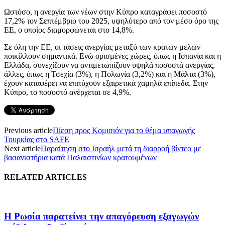
Ωστόσο, η ανεργία των νέων στην Κύπρο καταγράφει ποσοστό
17,2% τον Σεπτέμβριο του 2025, υψηλότερο από τον μέσο όρο της
ΕΕ, ο οποίος διαμορφώνεται στο 14,8%.
Σε όλη την ΕΕ, οι τάσεις ανεργίας μεταξύ των κρατών μελών
ποικίλλουν σημαντικά. Ενώ ορισμένες χώρες, όπως η Ισπανία και η
Ελλάδα, συνεχίζουν να αντιμετωπίζουν υψηλά ποσοστά ανεργίας,
άλλες, όπως η Τσεχία (3%), η Πολωνία (3,2%) και η Μάλτα (3%),
έχουν καταφέρει να επιτύχουν εξαιρετικά χαμηλά επίπεδα. Στην
Κύπρο, το ποσοστό ανέρχεται σε 4,9%.
Previous article
Πίεση προς Κομισιόν για το θέμα υπαγωγής
Τουρκίας στο SAFE
Next article
Παραίτηση στο Ισραήλ μετά τη διαρροή βίντεο με
βασανιστήρια κατά Παλαιστινίων κρατουμένων
RELATED ARTICLES
Η Ρωσία παρατείνει την απαγόρευση εξαγωγών