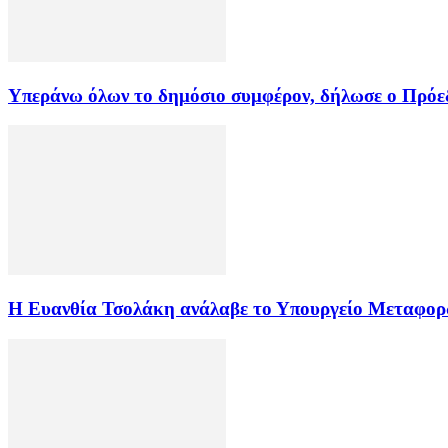
Υπεράνω όλων το δημόσιο συμφέρον, δήλωσε ο Πρόεδ
Η Ευανθία Τσολάκη ανάλαβε το Υπουργείο Μεταφο