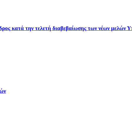
ρος κατά την τελετή διαβεβαίωσης των νέων μελών Υ
ρών