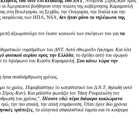
κκλήσεις του τότε επι κεφαλής του ΔΝΤ
, Ντομινίκ Στρος-Κάν προς
ου οι Αμερικανοί βοήθησαν στην πτώση της κυβέρνησης Καραμανλή
 στη Βουλγαρία, τη Σερβία, την Ουγγαρία, την Ιταλία και την
κής ασφάλειας των ΗΠΑ, NSA,
δεν ήταν μόνο το τηλέφωνο της
πρεπή αξιωματούχο τον έκανε κοινωνό των σκέψεων του για
τα
ποθεματικών νομισμάτων του ΔΝΤ. Αυτό εθεωρείτο έγκλημα. Και λέει
γό φυσικού αερίου προς την Ελλάδα
, το σχέδιο αυτό του αγωγού
και το τηλέφωνο του Κώστα Καραμανλή.
Σου κάνω τώρα την
η ήπια αναδιάρθρωση χρέους.
σιμο το χρέος. Παραβιάστηκε το καταστατικό του Δ.Ν.Τ, δηλαδή αυτό
του Στρος-Καν). Και μάλιστα φωνάζει τον Τάκη Ρουμελιώτη τον
άρθρωση του χρέους”.
Πέσανε εδώ πέρα διάφορα κυκλώματα
εγώ, την πιο απαλή, την απλή επιμήκυνση. Όταν έγινε δύο χρόνια
ληνικές τράπεζες
, τα ελληνικά ασφαλιστικά ταμεία και το κούρεμα