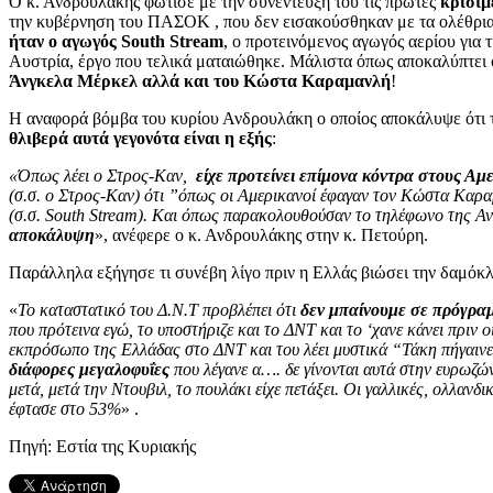
Ο κ. Ανδρουλάκης φώτισε με την συνέντευξη του τις πρώτες
κρίσιμ
την κυβέρνηση του ΠΑΣΟΚ , που δεν εισακούσθηκαν με τα ολέθρια 
ήταν ο αγωγός South Stream
, ο προτεινόμενος αγωγός αερίου για
Αυστρία, έργο που τελικά ματαιώθηκε. Μάλιστα όπως αποκαλύπτει
Άνγκελα Μέρκελ αλλά και του Κώστα Καραμανλή
!
Η αναφορά βόμβα του κυρίου Ανδρουλάκη ο οποίος αποκάλυψε ότι τ
θλιβερά αυτά γεγονότα είναι η εξής
:
«Όπως λέει ο Στρος-Καν,
είχε προτείνει επίμονα κόντρα στους Αμ
(σ.σ. ο Στρος-Καν) ότι ”όπως οι Αμερικανοί έφαγαν τον Κώστα Καρα
(σ.σ. South Stream). Και όπως παρακολουθούσαν το τηλέφωνο της Α
αποκάλυψη
», ανέφερε ο κ. Ανδρουλάκης στην κ. Πετούρη.
Παράλληλα εξήγησε τι συνέβη λίγο πριν η Ελλάς βιώσει την δαμόκλ
«
Το καταστατικό του Δ.Ν.Τ προβλέπει ότι
δεν μπαίνουμε σε πρόγρ
που πρότεινα εγώ, το υποστήριζε και το ΔΝΤ και το ‘χανε κάνει πριν 
εκπρόσωπο της Ελλάδας στο ΔΝΤ και του λέει μυστικά “Τάκη πήγαινε
διάφορες μεγαλοφυΐες
που λέγανε α…. δε γίνονται αυτά στην ευρωζών
μετά, μετά την Ντουβιλ, το πουλάκι είχε πετάξει. Οι γαλλικές, ολλαν
έφτασε στο 53%
» .
Πηγή: Εστία της Κυριακής