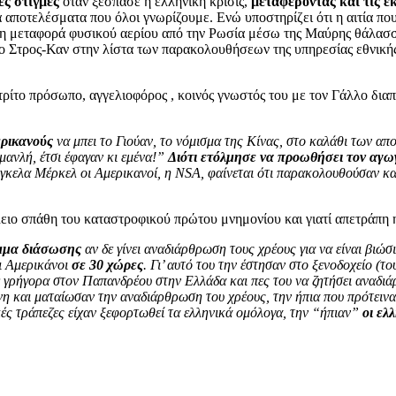
ες στιγμές
όταν ξέσπασε η ελληνική κρίσις,
μεταφέροντας και τις ε
αποτελέσματα που όλοι γνωρίζουμε. Ενώ υποστηρίζει ότι η αιτία π
 τη μεταφορά φυσικού αερίου από την Ρωσία μέσω της Μαύρης θάλασσας
 ο Στρος-Καν στην λίστα των παρακολουθήσεων της υπηρεσίας εθνι
ρίτο πρόσωπο, αγγελιοφόρος , κοινός γνωστός του με τον Γάλλο δια
ερικανούς
να μπει το Γιούαν, το νόμισμα της Κίνας, στο καλάθι των α
μανλή, έτσι έφαγαν κι εμένα!”
Διότι ετόλμησε να προωθήσει τον αγω
νγκελα Μέρκελ οι Aμερικανοί, η NSA, φαίνεται ότι παρακολουθούσαν 
ειο σπάθη του καταστροφικού πρώτου μνημονίου και γιατί απετράπη 
αμμα διάσωσης
αν δε γίνει αναδιάρθρωση τους χρέους για να είναι βιώ
οι Αμερικάνοι
σε 30 χώρες
. Γι’ αυτό του την έστησαν στο ξενοδοχείο (
 γρήγορα στον Παπανδρέου στην Ελλάδα και πες του να ζητήσει αναδι
η και ματαίωσαν την αναδιάρθρωση του χρέους, την ήπια που πρότεινα 
δικές τράπεζες είχαν ξεφορτωθεί τα ελληνικά ομόλογα, την “ήπιαν”
οι ελ