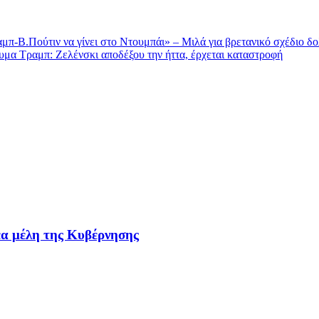
-Β.Πούτιν να γίνει στο Ντουμπάι» – Μιλά για βρετανικό σχέδιο δ
υμα Τραμπ: Zελένσκι αποδέξου την ήττα, έρχεται καταστροφή
έα μέλη της Κυβέρνησης