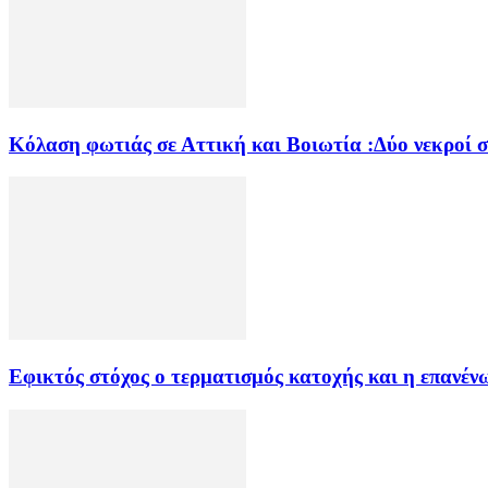
Κόλαση φωτιάς σε Αττική και Βοιωτία :Δύο νεκροί 
Εφικτός στόχος ο τερματισμός κατοχής και η επανέν