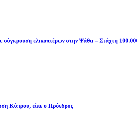
σε σύγκρουση ελικοπτέρων στην Ψάθα – Στάχτη 100.0
ωση Κύπρου, είπε ο Πρόεδρος