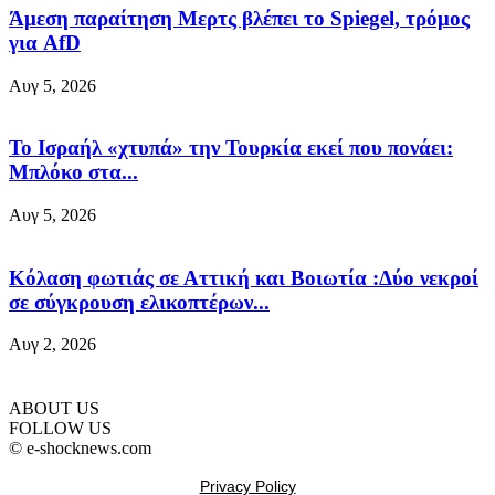
Άμεση παραίτηση Mερτς βλέπει το Spiegel, τρόμος
για AfD
Αυγ 5, 2026
Το Ισραήλ «χτυπά» την Τουρκία εκεί που πονάει:
Μπλόκο στα...
Αυγ 5, 2026
Κόλαση φωτιάς σε Αττική και Βοιωτία :Δύο νεκροί
σε σύγκρουση ελικοπτέρων...
Αυγ 2, 2026
ABOUT US
FOLLOW US
© e-shocknews.com
Privacy Policy