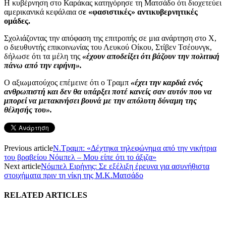
Η κυβέρνηση στο Καράκας κατηγόρησε τη Ματσάδο ότι διοχετεύει
αμερικανικά κεφάλαια σ
ε «φασιστικές» αντικυβερνητικές
ομάδες.
Σχολιάζοντας την απόφαση της επιτροπής σε μια ανάρτηση στο X,
ο διευθυντής επικοινωνίας του Λευκού Οίκου, Στίβεν Τσέουνγκ,
δήλωσε ότι τα μέλη της
«έχουν αποδείξει ότι βάζουν την πολιτική
πάνω από την ειρήνη».
Ο αξιωματούχος επέμεινε ότι ο Τραμπ
«έχει την καρδιά ενός
ανθρωπιστή και δεν θα υπάρξει ποτέ κανείς σαν αυτόν που να
μπορεί να μετακινήσει βουνά με την απόλυτη δύναμη της
θέλησής του».
Previous article
Ν.Τραμπ: «Δέχτηκα τηλεφώνημα από την νικήτρια
του βραβείου Νόμπελ – Μου είπε ότι το άξιζα»
Next article
Νόμπελ Ειρήνης: Σε εξέλιξη έρευνα για ασυνήθιστα
στοιχήματα πριν τη νίκη της Μ.Κ.Ματσάδο
RELATED ARTICLES