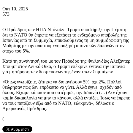
Οκτ 10, 2025
573
Ο Πρόεδρος των ΗΠΑ Ντόναλντ Τραμπ υποστήριξε την Πέμπτη
ότι το ΝΑΤΟ θα έπρεπε να εξετάσει το ενδεχόμενο αποβολής της
Ισπανίας από τη Συμμαχία, επικαλούμενος τη μη συμμόρφωση της
Μαδρίτης με την απαιτούμενη αύξηση αμυντικών δαπανών στον
στόχο του 5%.
Κατά τη συνάντησή του με τον Πρόεδρο της Φινλανδίας Αλεξάντερ
Στουμπ στον Λευκό Οίκο, ο Τραμπ επέκρινε έντονα την Ισπανία
για μη τήρηση των δεσμεύσεων της έναντι των Συμμάχων.
«Όπως γνωρίζετε, ζήτησα να δαπανήσουν 5%, όχι 2%. Πολλοί
θεώρησαν πως δεν επρόκειτο να γίνει. Αλλά έγινε, σχεδόν από
όλους. Είχαμε κάποιον που υστέρησε, την Ισπανία (…) Δεν έχουν
καμία δικαιολογία να μην το κάνουν, αλλά εντάξει. Ίσως να έπρεπε
να τους πετάξουν έξω από το ΝΑΤΟ, ειλικρινά», δήλωσε ο
Αμερικανός Πρόεδρος.
(