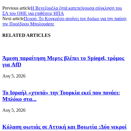
Previous article
Η Βενεζουέλα ζητά κατεπείγουσα σύγκληση του
ΣΑ του ΟΗΕ για επιθέσεις ΗΠΑ
Next article
Περού: Το Κογκρέσο ανοίγει τον δρόμο για την παύση
της Προέδρου Μπολουάρτε
RELATED ARTICLES
Άμεση παραίτηση Mερτς βλέπει το Spiegel, τρόμος
για AfD
Αυγ 5, 2026
Το Ισραήλ «χτυπά» την Τουρκία εκεί που πονάει:
Μπλόκο στα...
Αυγ 5, 2026
Κόλαση φωτιάς σε Αττική και Βοιωτία :Δύο νεκροί