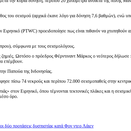
μετά την κύρια δόνηση, περίπου 20 χιλιόμετρα ανοικτά της πόλης Μα
θος του σεισμού (αρχικά έκανε λόγο για δόνηση 7,6 βαθμών), ενώ υπο
ν Ειρηνικό (PTWC) προειδοποίησε πως είναι πιθανόν να χτυπηθούν α
ύπρου), σύμφωνα με τους σεισμολόγους.
ς ζημιές. Ωστόσο ο πρόεδρος Φέρντιναντ Μάρκος ο νεότερος δήλωσε π
να επέμβουν.
την Παπούα της Ινδονησίας.
 άφησε πίσω 74 νεκρούς και περίπου 72.000 σεισμοπαθείς στην κεντρ
ιάς» στον Ειρηνικό, όπου τέμνονται τεκτονικές πλάκες και η σεισμική
μέσο όρο.
οι δύο προτάσεις δυσπιστίας κατά Φον ντερ Λάιεν