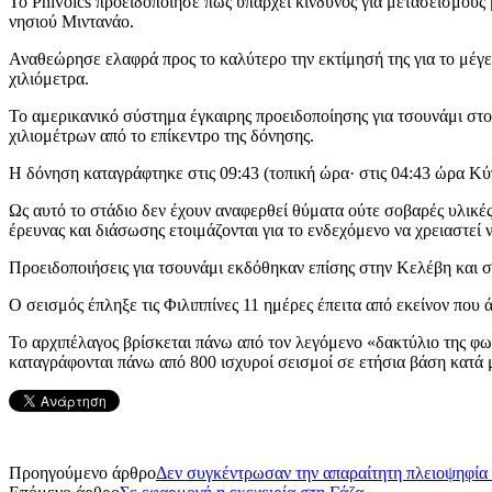
Το Phivolcs προειδοποίησε πως υπάρχει κίνδυνος για μετασεισμούς 
νησιού Μιντανάο.
Αναθεώρησε ελαφρά προς το καλύτερο την εκτίμησή της για το μέγε
χιλιόμετρα.
Το αμερικανικό σύστημα έγκαιρης προειδοποίησης για τσουνάμι στο
χιλιομέτρων από το επίκεντρο της δόνησης.
Η δόνηση καταγράφτηκε στις 09:43 (τοπική ώρα· στις 04:43 ώρα Κ
Ως αυτό το στάδιο δεν έχουν αναφερθεί θύματα ούτε σοβαρές υλικέ
έρευνας και διάσωσης ετοιμάζονται για το ενδεχόμενο να χρειαστεί 
Προειδοποιήσεις για τσουνάμι εκδόθηκαν επίσης στην Κελέβη και σ
Ο σεισμός έπληξε τις Φιλιππίνες 11 ημέρες έπειτα από εκείνον που
Το αρχιπέλαγος βρίσκεται πάνω από τον λεγόμενο «δακτύλιο της φωτ
καταγράφονται πάνω από 800 ισχυροί σεισμοί σε ετήσια βάση κατά 
Προηγούμενο άρθρο
Δεν συγκέντρωσαν την απαραίτητη πλειοψηφία 