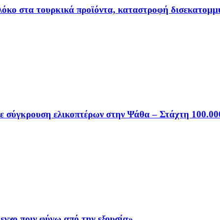
πλόκο στα τουρκικά προϊόντα, καταστροφή δισεκατομμ
σε σύγκρουση ελικοπτέρων στην Ψάθα – Στάχτη 100.0
εγχο πριν φύγω από την εξουσία»