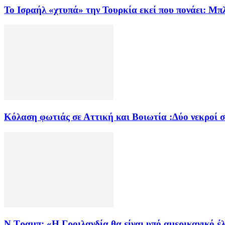
Το Ισραήλ «χτυπά» την Τουρκία εκεί που πονάει: Μ
Κόλαση φωτιάς σε Αττική και Βοιωτία :Δύο νεκροί 
Ν.Τραμπ: «Η Γροιλανδία θα είναι υπό αμερικανικό έλ