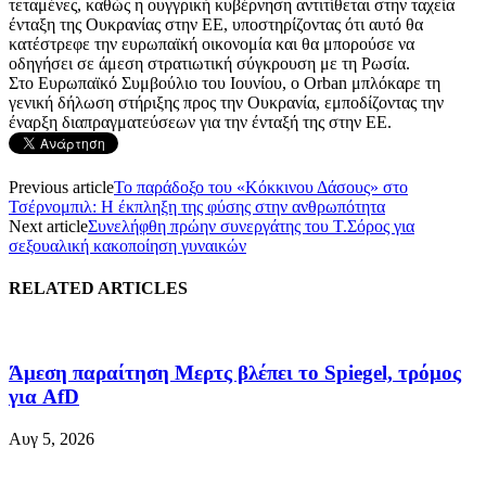
τεταμένες, καθώς η ουγγρική κυβέρνηση αντιτίθεται στην ταχεία
ένταξη της Ουκρανίας στην ΕΕ, υποστηρίζοντας ότι αυτό θα
κατέστρεφε την ευρωπαϊκή οικονομία και θα μπορούσε να
οδηγήσει σε άμεση στρατιωτική σύγκρουση με τη Ρωσία.
Στο Ευρωπαϊκό Συμβούλιο του Ιουνίου, ο Orban μπλόκαρε τη
γενική δήλωση στήριξης προς την Ουκρανία, εμποδίζοντας την
έναρξη διαπραγματεύσεων για την ένταξή της στην ΕΕ.
Previous article
Το παράδοξο του «Κόκκινου Δάσους» στο
Τσέρνομπιλ: Η έκπληξη της φύσης στην ανθρωπότητα
Next article
Συνελήφθη πρώην συνεργάτης του Τ.Σόρος για
σεξουαλική κακοποίηση γυναικών
RELATED ARTICLES
Άμεση παραίτηση Mερτς βλέπει το Spiegel, τρόμος
για AfD
Αυγ 5, 2026