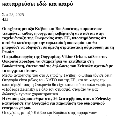
καταρρεύσει εδώ και καιρό
Σεπ 28, 2025
433
Οι σχέσεις μεταξύ Κιέβου και Βουδαπέστης παραμένουν
τεταμένες, καθώς η ουγγρική κυβέρνηση αντιτίθεται στην
ταχεία ένταξη της Ουκρανίας στην ΕΕ, υποστηρίζοντας ότι
αυτό θα κατέστρεφε την ευρωπαϊκή οικονομία και θα
μπορούσε να οδηγήσει σε άμεση στρατιωτική σύγκρουση με τη
Ρωσία
Ο πρωθυπουργός της Ουγγαρίας, Viktor Orban, κάλεσε τον
Ουκρανό πρόεδρο, να σταματήσει να επιτίθεται στη
Βουδαπέστη, έπειτα από τις δηλώσεις του Zelensky σχετικά με
τα ουγγρικά drones.
Μέσω ανάρτησης του στο X (πρώην Twitter), ο Orban τόνισε ότι η
Ουγγαρία είναι μέλος του ΝΑΤΟ και της ΕΕ, και ότι χωρίς την
υποστήριξή τους, η Ουκρανία θα είχε καταρρεύσει πολύ νωρίτερα.
«Πρόεδρε Zelensky με όλο τον σεβασμό, σταμάτα να μας
διώκεις!» έγραψε χαρακτηριστικά.
Η ένταση κλιμακώθηκε στις 26 Σεπτεμβρίου, όταν ο Zelensky
κατηγόρησε την Ουγγαρία για παραβίαση του ουκρανικού
εναέριου χώρου.
Οι σχέσεις μεταξύ Κιέβου και Βουδαπέστης παραμένουν