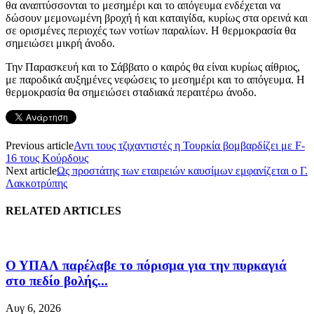
θα αναπτύσσονται το μεσημέρι και το απόγευμα ενδέχεται να
δώσουν μεμονωμένη βροχή ή και καταιγίδα, κυρίως στα ορεινά και
σε ορισμένες περιοχές των νοτίων παραλίων. Η θερμοκρασία θα
σημειώσει μικρή άνοδο.
Την Παρασκευή και το Σάββατο ο καιρός θα είναι κυρίως αίθριος,
με παροδικά αυξημένες νεφώσεις το μεσημέρι και το απόγευμα. Η
θερμοκρασία θα σημειώσει σταδιακά περαιτέρω άνοδο.
Previous article
Αντι τους τζιχαντιστές η Τουρκία βομβαρδίζει με F-
16 τους Κούρδους
Next article
Ως προστάτης των εταιρειών καυσίμων εμφανίζεται ο Γ.
Λακκοτρύπης
RELATED ARTICLES
Ο ΥΠΑΛ παρέλαβε το πόρισμα για την πυρκαγιά
στο πεδίο βολής...
Αυγ 6, 2026