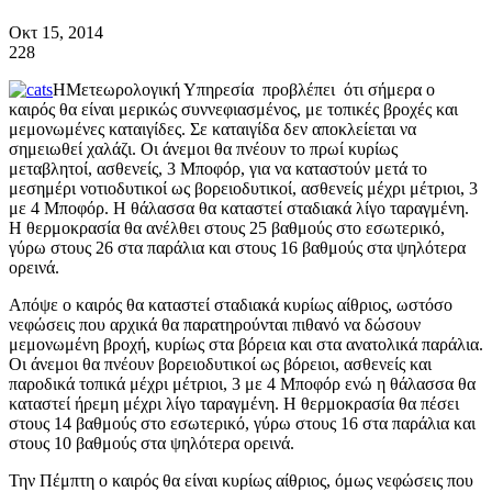
Οκτ 15, 2014
228
ΗΜετεωρολογική Υπηρεσία προβλέπει ότι σήμερα ο
καιρός θα είναι μερικώς συννεφιασμένος, με τοπικές βροχές και
μεμονωμένες καταιγίδες. Σε καταιγίδα δεν αποκλείεται να
σημειωθεί χαλάζι. Οι άνεμοι θα πνέουν το πρωί κυρίως
μεταβλητοί, ασθενείς, 3 Μποφόρ, για να καταστούν μετά το
μεσημέρι νοτιοδυτικοί ως βορειοδυτικοί, ασθενείς μέχρι μέτριοι, 3
με 4 Μποφόρ. Η θάλασσα θα καταστεί σταδιακά λίγο ταραγμένη.
Η θερμοκρασία θα ανέλθει στους 25 βαθμούς στο εσωτερικό,
γύρω στους 26 στα παράλια και στους 16 βαθμούς στα ψηλότερα
ορεινά.
Απόψε ο καιρός θα καταστεί σταδιακά κυρίως αίθριος, ωστόσο
νεφώσεις που αρχικά θα παρατηρούνται πιθανό να δώσουν
μεμονωμένη βροχή, κυρίως στα βόρεια και στα ανατολικά παράλια.
Οι άνεμοι θα πνέουν βορειοδυτικοί ως βόρειοι, ασθενείς και
παροδικά τοπικά μέχρι μέτριοι, 3 με 4 Μποφόρ ενώ η θάλασσα θα
καταστεί ήρεμη μέχρι λίγο ταραγμένη. Η θερμοκρασία θα πέσει
στους 14 βαθμούς στο εσωτερικό, γύρω στους 16 στα παράλια και
στους 10 βαθμούς στα ψηλότερα ορεινά.
Την Πέμπτη ο καιρός θα είναι κυρίως αίθριος, όμως νεφώσεις που