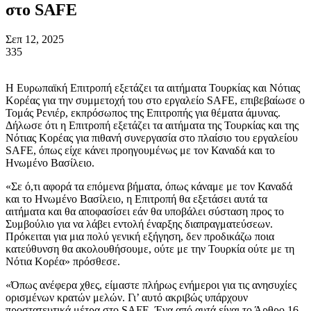
στο SAFE
Σεπ 12, 2025
335
Η Ευρωπαϊκή Επιτροπή εξετάζει τα αιτήματα Τουρκίας και Νότιας
Κορέας για την συμμετοχή του στο εργαλείο SAFE, επιβεβαίωσε ο
Τομάς Ρενιέρ, εκπρόσωπος της Επιτροπής για θέματα άμυνας.
Δήλωσε ότι η Επιτροπή εξετάζει τα αιτήματα της Τουρκίας και της
Νότιας Κορέας για πιθανή συνεργασία στο πλαίσιο του εργαλείου
SAFE, όπως είχε κάνει προηγουμένως με τον Καναδά και το
Ηνωμένο Βασίλειο.
«Σε ό,τι αφορά τα επόμενα βήματα, όπως κάναμε με τον Καναδά
και το Ηνωμένο Βασίλειο, η Επιτροπή θα εξετάσει αυτά τα
αιτήματα και θα αποφασίσει εάν θα υποβάλει σύσταση προς το
Συμβούλιο για να λάβει εντολή έναρξης διαπραγματεύσεων.
Πρόκειται για μια πολύ γενική εξήγηση, δεν προδικάζω ποια
κατεύθυνση θα ακολουθήσουμε, ούτε με την Τουρκία ούτε με τη
Νότια Κορέα» πρόσθεσε.
«Όπως ανέφερα χθες, είμαστε πλήρως ενήμεροι για τις ανησυχίες
ορισμένων κρατών μελών. Γι’ αυτό ακριβώς υπάρχουν
προστατευτικά μέτρα στο SAFE. Ένα από αυτά είναι το Άρθρο 16,