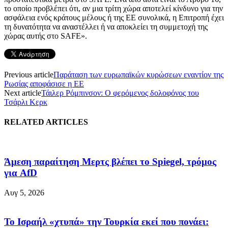
το οποίο προβλέπει ότι, αν μια τρίτη χώρα αποτελεί κίνδυνο για την
ασφάλεια ενός κράτους μέλους ή της ΕΕ συνολικά, η Επιτροπή έχει
τη δυνατότητα να αναστέλλει ή να αποκλείει τη συμμετοχή της
χώρας αυτής στο SAFE».
Previous article
Παράταση των ευρωπαϊκών κυρώσεων εναντίον της
Ρωσίας αποφάσισε η ΕΕ
Next article
Τάιλερ Ρόμπινσον: Ο φερόμενος δολοφόνος του
Τσάρλι Κερκ
RELATED ARTICLES
Άμεση παραίτηση Mερτς βλέπει το Spiegel, τρόμος
για AfD
Αυγ 5, 2026
Το Ισραήλ «χτυπά» την Τουρκία εκεί που πονάει: