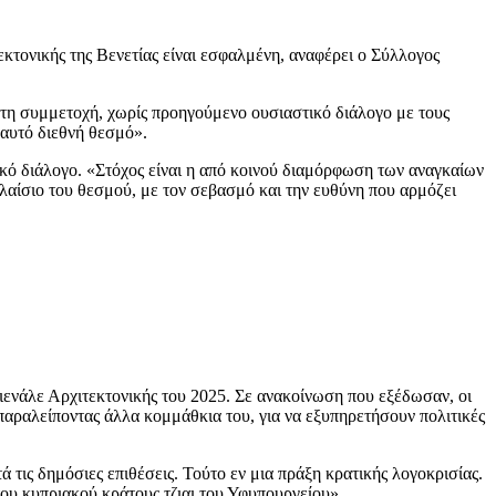
τονικής της Βενετίας είναι εσφαλμένη, αναφέρει ο Σύλλογος
τη συμμετοχή, χωρίς προηγούμενο ουσιαστικό διάλογο με τους
 αυτό διεθνή θεσμό».
κό διάλογο. «Στόχος είναι η από κοινού διαμόρφωση των αναγκαίων
αίσιο του θεσμού, με τον σεβασμό και την ευθύνη που αρμόζει
ιενάλε Αρχιτεκτονικής του 2025. Σε ανακοίνωση που εξέδωσαν, οι
αραλείποντας άλλα κομμάθκια του, για να εξυπηρετήσουν πολιτικές
 τις δημόσιες επιθέσεις. Τούτο εν μια πράξη κρατικής λογοκρισίας.
 του κυπριακού κράτους τζιαι του Υφυπουργείου».