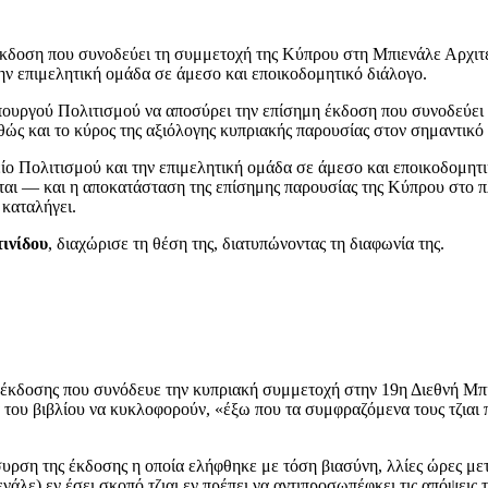
δοση που συνοδεύει τη συμμετοχή της Κύπρου στη Μπιενάλε Αρχιτεκ
ν επιμελητική ομάδα σε άμεσο και εποικοδομητικό διάλογο.
πουργού Πολιτισμού να αποσύρει την επίσημη έκδοση που συνοδεύει 
αθώς και το κύρος της αξιόλογης κυπριακής παρουσίας στον σημαντικό
 Πολιτισμού και την επιμελητική ομάδα σε άμεσο και εποικοδομητι
ι — και η αποκατάσταση της επίσημης παρουσίας της Κύπρου στο πλ
 καταλήγει.
ινίδου
, διαχώρισε τη θέση της, διατυπώνοντας τη διαφωνία της.
ς έκδοσης που συνόδευε την κυπριακή συμμετοχή στην 19η Διεθνή Μπ
ου βιβλίου να κυκλοφορούν, «έξω που τα συμφραζόμενα τους τζιαι π
υρση της έκδοσης η οποία ελήφθηκε με τόση βιασύνη, λλίες ώρες μετά
ενάλε) εν έσει σκοπό τζιαι εν πρέπει να αντιπροσωπέφκει τις απόψεις