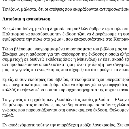
Τονίζουν, μάλιστα, ότι οι απόψεις που εκφράζουνται αντιπροσωπέφ
Αυτούσια η ανακοίνωση
Στες 4 του Ιούνη, μετά τη δημοσίευση πολλών άρθρων τζιαι τηλεοπτ
Πολιτισμού να αποσύρουμε την έκδοση τζιαι να διαγράψουμε τη φυσι
εψιθυρίσετε την πίσω στο χώμα», που επαρουσιάστηκε στο Κυπριακό
Τώρα βλέπουμε υπογραμμισμένα αποσπάσματα του βιβλίου μας να κυ
Σ̆οκάρει μας η απόφαση για την απόσυρση της έκδοσης η οποία ελήφθ
συμμετοχή σε διεθνείς εκθέσεις όπως η Μπιενάλε) εν έσει σκοπό τζ
αντιπροσωπέφκουν αποκλειστικά τζιαι μόνο την άποψη των συγγραφέω
μας το γεγονός ότι ένας θεσμός που ισχυρίζεται ότι προάγει τα δικα
Εμείς, οι συν-εκδότριες του βιβλίου, στεκούμαστε τζιαι υπερασπιζ
της πραγματικότητας που ζούμε τζιαι να κάμουν χώρο για αφηγήσεις
κολλάζ σκέψεων πέρα που τα κυρίαρχα αφηγήματα της αρχιτεκτονικ
Το γεγονός ότι η χρήση των γλωσσών στις οποίες μιλούμε – Ελληνο
Επιμένουμε στις αποφάσεις μας να δημοσιεύουμε σε τούvτες γλώσσε
γνώσεις που παρουσιάζουνται στη συγκεκριμένη έκδοση. Θέλουμεν 
παλιά.
Εν αποδεχόμαστε τούτην την απαράδεχτη πράξη λογοκρισίας. Στεκού