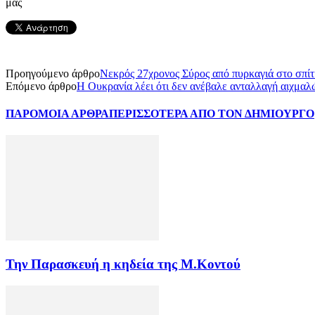
μας
Προηγούμενο άρθρο
Νεκρός 27χρονος Σύρος από πυρκαγιά στο σπί
Επόμενο άρθρο
Η Ουκρανία λέει ότι δεν ανέβαλε ανταλλαγή αιχμα
ΠΑΡΟΜΟΙΑ ΑΡΘΡΑ
ΠΕΡΙΣΣΟΤΕΡΑ ΑΠΟ ΤΟΝ ΔΗΜΙΟΥΡΓΟ
Την Παρασκευή η κηδεία της Μ.Κοντού