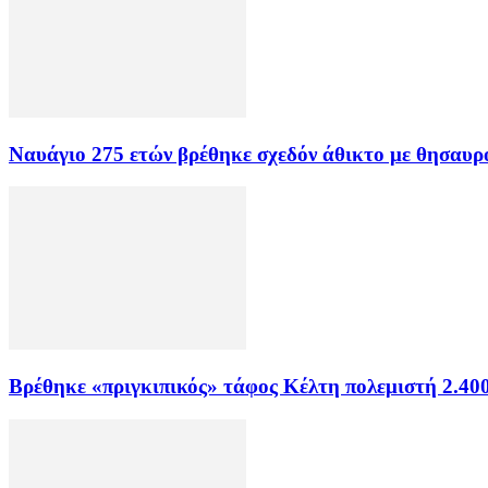
Ναυάγιο 275 ετών βρέθηκε σχεδόν άθικτο με θησαυρ
Βρέθηκε «πριγκιπικός» τάφος Κέλτη πολεμιστή 2.40