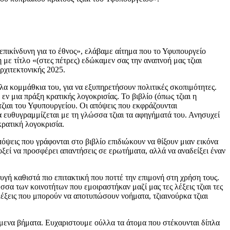
επικίνδυνη για το έθνος», ελάβαμε αίτημα που το Υφυπουργείο
με τίτλο «(στες πέτρες) εδώκαμεν σας την αναπνοή μας τζιαι
ρχιτεκτονικής 2025.
 κομμάθκια του, για να εξυπηρετήσουν πολιτικές σκοπιμότητες.
εν μια πράξη κρατικής λογοκρισίας. Το βιβλίο (όπως τζιαι η
τζιαι του Υφυπουργείου. Οι απόψεις που εκφράζουνται
α ευθυγραμμίζεται με τη γλώσσα τζιαι τα αφηγήματά του. Ανησυχεί
κρατική λογοκρισία.
όψεις που γράφονται στο βιβλίο επιδιώκουν να θίξουν μιαν εικόνα
οξεί να προσφέρει απαντήσεις σε ερωτήματα, αλλά να αναδείξει έναν
γή καθιστά πιο επιτακτική που ποττέ την επιμονή στη χρήση τους.
σα των κοινοτήτων που εμοιραστήκαν μαζί μας τες λέξεις τζιαι τες
ξεις που μπορούν να αποτυπώσουν νοήματα, τζιαινούρκα τζιαι
όμενα βήματα. Ευχαριστουμε ούλλα τα άτομα που στέκουνται δίπλα