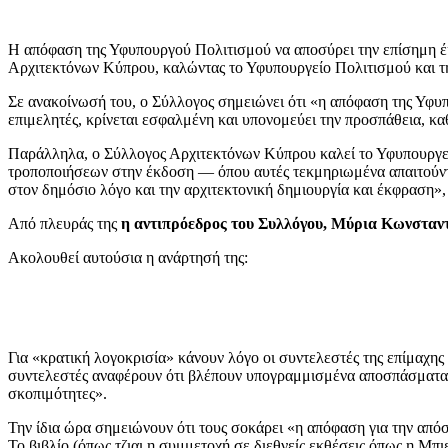
Η απόφαση της Υφυπουργού Πολιτισμού να αποσύρει την επίσημη έκ
Αρχιτεκτόνων Κύπρου, καλώντας το Υφυπουργείο Πολιτισμού και τη
Σε ανακοίνωσή του, ο Σύλλογος σημειώνει ότι «η απόφαση της Υφυ
επιμελητές, κρίνεται εσφαλμένη και υπονομεύει την προσπάθεια, κ
Παράλληλα, ο Σύλλογος Αρχιτεκτόνων Κύπρου καλεί το Υφυπουργείο
τροποποιήσεων στην έκδοση — όπου αυτές τεκμηριωμένα απαιτούντα
στον δημόσιο λόγο και την αρχιτεκτονική δημιουργία και έκφραση»,
Από πλευράς της
η αντιπρόεδρος του Συλλόγου, Μύρια Κωνσταντ
Ακολουθεί αυτούσια η ανάρτησή της:
Για «κρατική λογοκρισία» κάνουν λόγο οι συντελεστές της επίμαχη
συντελεστές αναφέρουν ότι βλέπουν υπογραμμισμένα αποσπάσματα τ
σκοπιμότητες».
Την ίδια ώρα σημειώνουν ότι τους σοκάρει «η απόφαση για την απόσ
Το βιβλίο (όπως τζιαι η συμμετοχή σε διεθνείς εκθέσεις όπως η Μπι