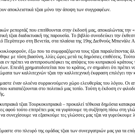
κουν αποκλειστικά τζιαι μόνο την άποψη των συγγραφέων.
ικών ρεπορτάζ που επιτίθουνται στην έκδοσή μας, αποκαλώντας την «
κή τζιαι διαδικτυακή της παρουσία. Το βιβλίο συνοδεύκει την έκθεση 
 Περίπτερο στη Βενετία, στα πλαίσια της 19ης Διεθνούς Μπιενάλε Α
κλοφορούν, έξω που τα συμφραζόμενα τους τζιαι παραλείποντας άλλα
ηκε με τόση βιασύνη, λλίες ώρες μετά τις δημόσιες επιθέσεις. Τούτο 
ιαι εν πρέπει να αντιπροσωπέφκει τις απόψεις του κυπριακού κράτους 
ν. Επειδή χρηματοδοτείται που το κράτος, εν σημαίνει ότι πρέπει ν
ιώματα των καλλιτεχνών τζιαι την καλλιτεχνική έκφραση επιλέγει την 
ούμαστε έναν ολοένα συρρικνούμενο χώρο ελευθερίας του λόγου. Οι απ
 που καταπιέζουνται στο πολιτικό μας τοπίο. Τούτη η έκδοση εν φιλοδ
ής.
κυπριακά τζιαι Τουρκοκυπριακά – προκαλεί τέθκοια δημόσια κατακραυ
ς αφού τούτο επιτρέπει μας να γυρίσουμε τη συζήτηση πίσω στη γλώσ
να συνεχίσουμε να εξασκούμε τες γλώσσες μας τζαι να γυρεύκουμε λέ
μαστε στο πλευρό της ομάδας τζιαι των συνεργατριών μας για τα επ