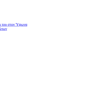
τι του στον Ύψωνα
λώτων