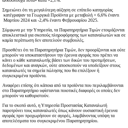
αλκοολούχα ποτά» κατά +2,1%.
Σημειώνει ότι τη μεγαλύτερη αύξηση σε επίπεδο κατηγορίας
κατέγραψαν τα Γεωργικά Προϊόντα με μεταβολή + 6,6% έναντι
Μαρτίου 2024 και -2,4% έναντι Φεβρουαρίου 2025.
Σύμφωνα με την Υπηρεσία, τα Παρατηρητήρια Τιμών ετοιμάζονται
αποκλειστικά για σκοπούς πληροφόρησης των καταναλωτών και σε
καμία περίπτωση δεν αποτελούν συμβουλές.
Προσθέτει ότι τα Παρατηρητήρια Τιμών, δεν προορίζονται και ούτε
μπορούν να υποκαταστήσουν την έρευνα αγοράς που πρέπει να
κάνει ο κάθε καταναλωτής βάσει των δικών του προτιμήσεων,
δεδομένων και αναγκών, ούτε αποσκοπούν να υποδείξουν στους
καταναλωτές τα σημεία πώλησης που θα επιλέξουν ή
συγκεκριμένα προϊόντα.
Αναφέρει επίσης ότι κάποια από τα προϊόντα που περιλαμβάνονται
στο Παρατηρητήριο υφίστανται ποιοτικές διαφορές οι οποίες δεν
μπορούν να καθοριστούν.
Για το σκοπό αυτό, η Υπηρεσία Προστασίας Καταναλωτή
παροτρύνει τους καταναλωτές όπως κάνουν ουσιαστική έρευνα
αγοράς πριν προχωρήσουν σε αγορές, λαμβάνοντας υπόψη τα
αποτελέσματα του συγκεκριμένου Παρατηρητηρίου.