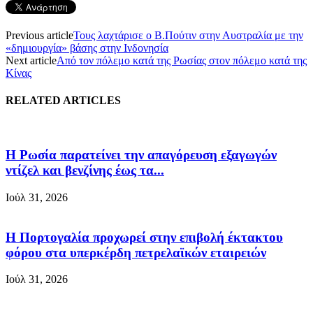
Previous article
Τους λαχτάρισε ο Β.Πούτιν στην Αυστραλία με την
«δημιουργία» βάσης στην Ινδονησία
Next article
Από τον πόλεμο κατά της Ρωσίας στον πόλεμο κατά της
Κίνας
RELATED ARTICLES
Η Ρωσία παρατείνει την απαγόρευση εξαγωγών
ντίζελ και βενζίνης έως τα...
Ιούλ 31, 2026
Η Πορτογαλία προχωρεί στην επιβολή έκτακτου
φόρου στα υπερκέρδη πετρελαϊκών εταιρειών
Ιούλ 31, 2026