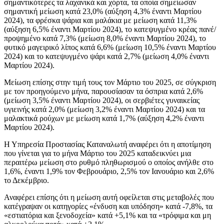
σημαντικότερες τα λαχανικά και χόρτα, τα οποία σημείωσαν
σημαντική μείωση κατά 23,0% (αύξηση 4,3% έναντι Μαρτίου
2024), τα φρέσκα ψάρια και μαλάκια με μείωση κατά 11,3%
(αύξηση 6,5% έναντι Μαρτίου 2024), το κατεψυγμένο κρέας πανέ/
προψημένο κατά 7,3% (μείωση 8,0% έναντι Μαρτίου 2024), το
φυτικό μαγειρικό λίπος κατά 6,6% (μείωση 10,5% έναντι Μαρτίου
2024) και το κατεψυγμένο ψάρι κατά 2,7% (μείωση 4,0% έναντι
Μαρτίου 2024).
Μείωση επίσης στην τιμή τους τον Μάρτιο του 2025, σε σύγκριση
με τον προηγούμενο μήνα, παρουσίασαν τα όσπρια κατά 2,6%
(μείωση 3,5% έναντι Μαρτίου 2024), οι σερβιέτες γυναικείας
υγιεινής κατά 2,0% (μείωση 3,2% έναντι Μαρτίου 2024) και τα
μαλακτικά ρούχων με μείωση κατά 1,7% (αύξηση 4,2% έναντι
Μαρτίου 2024).
Η Υπηρεσία Προστασίας Καταναλωτή αναφέρει ότι η αποτίμηση
που γίνεται για το μήνα Μάρτιο του 2025 καταδεικνύει μια
περαιτέρω μείωση στο ρυθμό πληθωρισμού ο οποίος ανήλθε στο
1,6%, έναντι 1,9% τον Φεβρουάριο, 2,5% τον Ιανουάριο και 2,6%
το Δεκέμβριο.
Αναφέρει επίσης ότι η μείωση αυτή οφείλεται στις μεταβολές που
κατέγραψαν οι κατηγορίες «ένδυση και υπόδηση» κατά -7,8%, τα
«εστιατόρια και ξενοδοχεία» κατά +5,1% και τα «τρόφιμα και μη