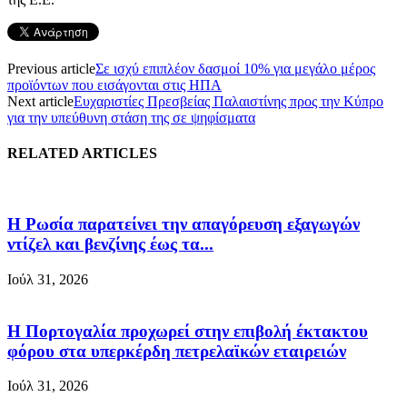
Previous article
Σε ισχύ επιπλέον δασμοί 10% για μεγάλο μέρος
προϊόντων που εισάγονται στις ΗΠΑ
Next article
Ευχαριστίες Πρεσβείας Παλαιστίνης προς την Κύπρο
για την υπεύθυνη στάση της σε ψηφίσματα
RELATED ARTICLES
Η Ρωσία παρατείνει την απαγόρευση εξαγωγών
ντίζελ και βενζίνης έως τα...
Ιούλ 31, 2026
Η Πορτογαλία προχωρεί στην επιβολή έκτακτου
φόρου στα υπερκέρδη πετρελαϊκών εταιρειών
Ιούλ 31, 2026