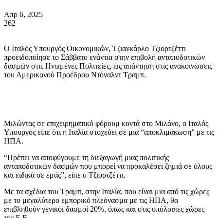
Απρ 6, 2025
262
Ο Ιταλός Υπουργός Οικονομικών, Τζιανκάρλο Τζιορτζέττι
προειδοποίησε το Σάββατο ενάντια στην επιβολή ανταποδοτικών
δασμών στις Ηνωμένες Πολιτείες, ως απάντηση στις ανακοινώσεις
του Αμερικανού Προέδρου Ντόναλντ Τραμπ.
Μιλώντας σε επιχειρηματικό φόρουμ κοντά στο Μιλάνο, ο Ιταλός
Υπουργός είπε ότι η Ιταλία στοχεύει σε μια “αποκλιμάκωση” με τις
ΗΠΑ.
“Πρέπει να αποφύγουμε τη διεξαγωγή μιας πολιτικής
ανταποδοτικών δασμών που μπορεί να προκαλέσει ζημιά σε όλους
και ειδικά σε εμάς”, είπε ο Τζιορτζέττι.
Με τα σχέδια του Τραμπ, στην Ιταλία, που είναι μια από τις χώρες
με το μεγαλύτερο εμπορικό πλεόνασμα με τις ΗΠΑ, θα
επιβληθούν γενικοί δασμοί 20%, όπως και στις υπόλοιπες χώρες
της Ε.Ε.