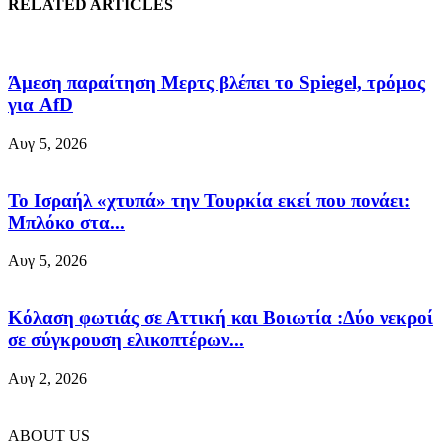
RELATED ARTICLES
Άμεση παραίτηση Mερτς βλέπει το Spiegel, τρόμος
για AfD
Αυγ 5, 2026
Το Ισραήλ «χτυπά» την Τουρκία εκεί που πονάει:
Μπλόκο στα...
Αυγ 5, 2026
Κόλαση φωτιάς σε Αττική και Βοιωτία :Δύο νεκροί
σε σύγκρουση ελικοπτέρων...
Αυγ 2, 2026
ABOUT US