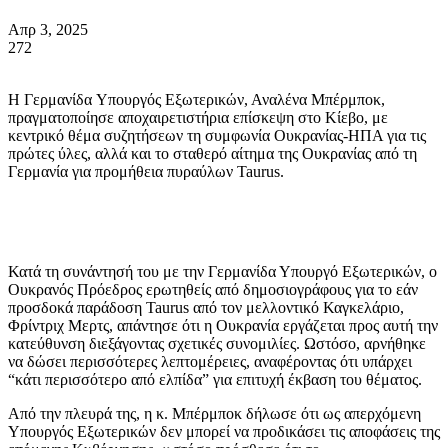
Απρ 3, 2025
272
Η Γερμανίδα Υπουργός Εξωτερικών, Αναλένα Μπέρμποκ,
πραγματοποίησε αποχαιρετιστήρια επίσκεψη στο Κίεβο, με
κεντρικό θέμα συζητήσεων τη συμφωνία Ουκρανίας-ΗΠΑ για τις
πρώτες ύλες, αλλά και το σταθερό αίτημα της Ουκρανίας από τη
Γερμανία για προμήθεια πυραύλων Taurus.
Κατά τη συνάντησή του με την Γερμανίδα Υπουργό Εξωτερικών, ο
Ουκρανός Πρόεδρος ερωτηθείς από δημοσιογράφους για το εάν
προσδοκά παράδοση Taurus από τον μελλοντικό Καγκελάριο,
Φρίντριχ Mερτς, απάντησε ότι η Ουκρανία εργάζεται προς αυτή την
κατεύθυνση διεξάγοντας σχετικές συνομιλίες. Ωστόσο, αρνήθηκε
να δώσει περισσότερες λεπτομέρειες, αναφέροντας ότι υπάρχει
“κάτι περισσότερο από ελπίδα” για επιτυχή έκβαση του θέματος.
Από την πλευρά της, η κ. Μπέρμποκ δήλωσε ότι ως απερχόμενη
Υπουργός Εξωτερικών δεν μπορεί να προδικάσει τις αποφάσεις της