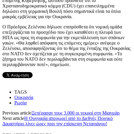
επόμενης Kυβέρνησης, ωστόσο πρόσθεσε ότι το
Χριστιανοδημοκρατικό κόμμα (CDU) έχει επανειλημμένα
δηλώσει στη γερμανική Βουλή πόσο σημαντικά είναι τα όπλα
μακράς εμβέλειας για την Ουκρανία.
Ο Πρόεδρος Ζελένσκι δήλωσε επιπρόσθετα ότι νομική ομάδα
επεξεργάζεται το προσχέδιο που έχει καταθέσει η πλευρά των
ΗΠΑ ως προς τη συμφωνία για την εκμετάλλευση των σπάνιων
γαιών. «Θα ληφθεί απόφαση τις επόμενες ημέρες» ανέφερε ο
Ζελένσκι, αποσαφηνίζοντας ότι το θέμα της ένταξης της Ουκρανίας
στο ΝΑΤΟ δεν σχετίζεται με τη συγκεκριμένη συμφωνία. «Το
ζήτημα του ΝΑΤΟ δεν περιλαμβάνεται στη συμφωνία και ούτε
περιλαμβάνονταν ποτέ», σημείωσε.
TAGS
Ουκρανία
Ρωσία
Previous article
Ξεπέρασαν τους 3.000 οι νεκροί στη Μιανμάρ
Next article
Η Ουγγαρία αποχωρεί από το Διεθνές Ποινικό
Δικαστήριο λίγες ώρες πριν την επίσκεψη Νετανιάχου!