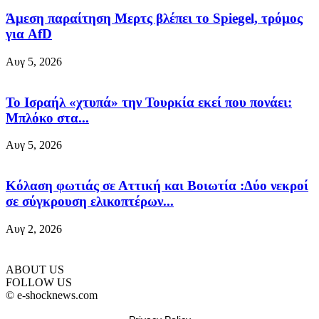
Άμεση παραίτηση Mερτς βλέπει το Spiegel, τρόμος
για AfD
Αυγ 5, 2026
Το Ισραήλ «χτυπά» την Τουρκία εκεί που πονάει:
Μπλόκο στα...
Αυγ 5, 2026
Κόλαση φωτιάς σε Αττική και Βοιωτία :Δύο νεκροί
σε σύγκρουση ελικοπτέρων...
Αυγ 2, 2026
ABOUT US
FOLLOW US
© e-shocknews.com