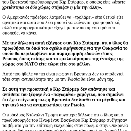
του Βρετανού πρωθυπουργού Κιρ Στάρμερ, ο οποίος είπε
«όποτε
χρειάστηκε οι δύο χώρες στήριξαν η μία την άλλη».
Ο Αμερικανός πρόεδρος λατρεύει να «τρολάρει» είτε θετικά είτε
αρνητικά και αυτά που λέει μπορεί να φαίνονται χιουμοριστικά,
αλλά στην πραγματικότητα εξηγεί με τον πιο άμεσο τρόπο τι
σκοπεύει να κάνει.
Με την δήλωση αυτή εξήγησε στον Κιρ Στάρμερ, ότι ο ίδιος θα
προωθήσει το δικό του σχέδιο ειρήνευσης για την Ουκρανία το
οποίο θα περιλαμβάνει και παραχώρηση εδαφών στους
Ρώσους όπως επίσης και το «μπλοκάρισμα» της ένταξης της
χώρας στο ΝΑΤΟ είτε τώρα είτε στο μέλλον.
Αυτό που ήθελε να πει είναι πως αν η Βρετανία δεν το αποδεχτεί
τότε στην αντιπαλότητα της με την Ρωσία θα είναι μόνη της.
Σε αυτή την προοπτική ο Κιρ Στάρμερ δεν απάντησε και
αντίθετα του ξέφυγε ένα «παγωμένο» χαμόγελο, που σημαίνει
ότι έχει επίγνωση πως η Βρετανία δεν διαθέτει το μέγεθος και
την ισχύ για να αντιμετωπίσει την Ρωσία.
Ο πρόεδρος Ντόναλντ Τραμπ αργότερα δήλωσε ότι ο ίδιος και ο
πρωθυπουργός του Ηνωμένου Βασιλείου Κιρ Στάρμερ συζήτησαν
τα βήματα για την επίτευξη εκεχειρίας στον πόλεμο στην Ουκρανία
κατά τη διάρκεια των συναντήσεών τους σήμερα στον Λευκό Οίκο.