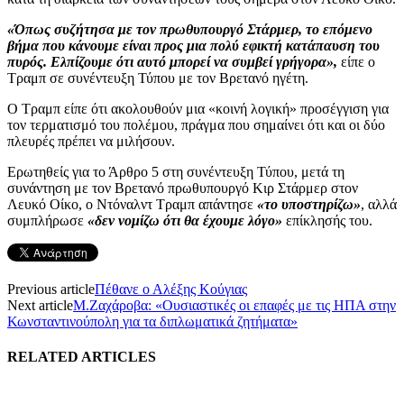
«Όπως συζήτησα με τον πρωθυπουργό Στάρμερ, το επόμενο
βήμα που κάνουμε είναι προς μια πολύ εφικτή κατάπαυση του
πυρός. Ελπίζουμε ότι αυτό μπορεί να συμβεί γρήγορα»,
είπε ο
Τραμπ σε συνέντευξη Τύπου με τον Βρετανό ηγέτη.
Ο Τραμπ είπε ότι ακολουθούν μια «κοινή λογική» προσέγγιση για
τον τερματισμό του πολέμου, πράγμα που σημαίνει ότι και οι δύο
πλευρές πρέπει να μιλήσουν.
Ερωτηθείς για το Άρθρο 5 στη συνέντευξη Τύπου, μετά τη
συνάντηση με τον Βρετανό πρωθυπουργό Κιρ Στάρμερ στον
Λευκό Οίκο, ο Ντόναλντ Τραμπ απάντησε
«το υποστηρίζω»
, αλλά
συμπλήρωσε
«δεν νομίζω ότι θα έχουμε λόγο»
επίκλησής του.
Previous article
Πέθανε ο Αλέξης Κούγιας
Next article
Μ.Ζαχάροβα: «Ουσιαστικές οι επαφές με τις ΗΠΑ στην
Κωνσταντινούπολη για τα διπλωματικά ζητήματα»
RELATED ARTICLES