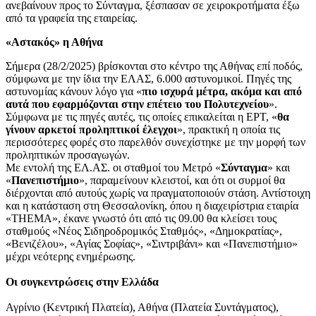
ανεβαίνουν προς το Σύνταγμα, ξέσπασαν σε χειροκροτήματα έξω
από τα γραφεία της εταιρείας.
«Αστακός» η Αθήνα
Σήμερα (28/2/2025) βρίσκονται στο κέντρο της Αθήνας επί ποδός,
σύμφωνα με την ίδια την ΕΛΑΣ, 6.000 αστυνομικοί. Πηγές της
αστυνομίας κάνουν λόγο για «
πιο ισχυρά μέτρα, ακόμα και από
αυτά που εφαρμόζονται στην επέτειο του Πολυτεχνείου
».
Σύμφωνα με τις πηγές αυτές, τις οποίες επικαλείται η ΕΡΤ, «
θα
γίνουν αρκετοί προληπτικοί έλεγχοι
», πρακτική η οποία τις
περισσότερες φορές στο παρελθόν συνεχίστηκε με την μορφή των
προληπτικών προσαγωγών.
Με εντολή της ΕΛ.ΑΣ. οι σταθμοί του Μετρό «
Σύνταγμα
» και
«
Πανεπιστήμιο
», παραμείνουν κλειστοί, και ότι οι συρμοί θα
διέρχονται από αυτούς χωρίς να πραγματοποιούν στάση. Αντίστοιχη
και η κατάσταση στη Θεσσαλονίκη, όπου η διαχειρίστρια εταιρία
«ΤΗΕΜΑ», έκανε γνωστό ότι από τις 09.00 θα κλείσει τους
σταθμούς «Νέος Σιδηροδρομικός Σταθμός», «Δημοκρατίας»,
«Βενιζέλου», «Αγίας Σοφίας», «Σιντριβάνι» και «Πανεπιστήμιο»
μέχρι νεότερης ενημέρωσης.
Οι συγκεντρώσεις στην Ελλάδα
Αγρίνιο (Κεντρική Πλατεία), Αθήνα (Πλατεία Συντάγματος),