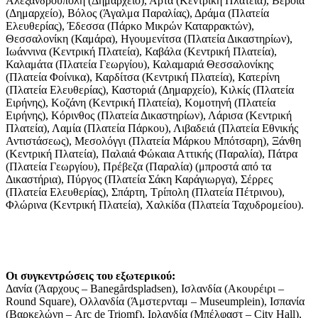
Αλεξανδρούπολη (Δημαρχείο), Άρτα (Κεντρική Πλατεία), Βέροια
(Δημαρχείο), Βόλος (Άγαλμα Παραλίας), Δράμα (Πλατεία
Ελευθερίας), Έδεσσα (Πάρκο Μικρών Καταρρακτών),
Θεσσαλονίκη (Καμάρα), Ηγουμενίτσα (Πλατεία Δικαστηρίων),
Ιωάννινα (Κεντρική Πλατεία), Καβάλα (Κεντρική Πλατεία),
Καλαμάτα (Πλατεία Γεωργίου), Καλαμαριά Θεσσαλονίκης
(Πλατεία Φοίνικα), Καρδίτσα (Κεντρική Πλατεία), Κατερίνη
(Πλατεία Ελευθερίας), Καστοριά (Δημαρχείο), Κιλκίς (Πλατεία
Ειρήνης), Κοζάνη (Κεντρική Πλατεία), Κομοτηνή (Πλατεία
Ειρήνης), Κόρινθος (Πλατεία Δικαστηρίων), Λάρισα (Κεντρική
Πλατεία), Λαμία (Πλατεία Πάρκου), Λιβαδειά (Πλατεία Εθνικής
Αντιστάσεως), Μεσολόγγι (Πλατεία Μάρκου Μπότσαρη), Ξάνθη
(Κεντρική Πλατεία), Παλαιά Φώκαια Αττικής (Παραλία), Πάτρα
(Πλατεία Γεωργίου), Πρέβεζα (Παραλία) (μπροστά από τα
Δικαστήρια), Πύργος (Πλατεία Σάκη Καράγιωργα), Σέρρες
(Πλατεία Ελευθερίας), Σπάρτη, Τρίπολη (Πλατεία Πέτρινου),
Φλώρινα (Κεντρική Πλατεία), Χαλκίδα (Πλατεία Ταχυδρομείου).
Οι συγκεντρώσεις του εξωτερικού:
Δανία (Άαρχους – Banegårdspladsen), Ισλανδία (Ακουρέιρι –
Round Square), Ολλανδία (Άμστερνταμ – Museumplein), Ισπανία
(Βαρκελώνη – Arc de Triomf), Ιρλανδία (Μπέλφαστ – City Hall),