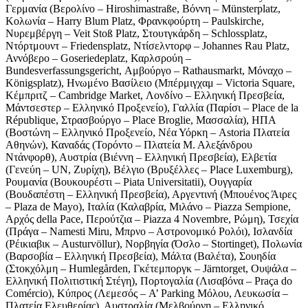
Γερμανία (Βερολίνο – Hiroshimastraße, Βόννη – Münsterplatz,
Κολωνία – Harry Blum Platz, Φρανκφούρτη – Paulskirche,
Νυρεμβέργη – Veit Stoß Platz, Στουτγκάρδη – Schlossplatz,
Ντόρτμουντ – Friedensplatz, Ντίσελντορφ – Johannes Rau Platz,
Αννόβερο – Goseriedeplatz, Καρλσρούη –
Bundesverfassungsgericht, Αμβούργο – Rathausmarkt, Μόναχο –
Königsplatz), Ηνωμένο Βασίλειο (Μπέρμιγχαμ – Victoria Square,
Κέμπριτζ – Cambridge Market, Λονδίνο – Ελληνική Πρεσβεία,
Μάντσεστερ – Ελληνικό Προξενείο), Γαλλία (Παρίσι – Place de la
République, Στρασβούργο – Place Broglie, Μασσαλία), ΗΠΑ
(Βοστώνη – Ελληνικό Προξενείο, Νέα Υόρκη – Astoria Πλατεία
Αθηνών), Καναδάς (Τορόντο – Πλατεία Μ. Αλεξάνδρου
Ντάνφορθ), Αυστρία (Βιέννη – Ελληνική Πρεσβεία), Ελβετία
(Γενεύη – UN, Ζυρίχη), Βέλγιο (Βρυξέλλες – Place Luxemburg),
Ρουμανία (Βουκουρέστι – Piata Universitatii), Ουγγαρία
(Βουδαπέστη – Ελληνική Πρεσβεία), Αργεντινή (Μπουένος Άιρες
– Plaza de Mayo), Ιταλία (Καλαβρία, Μιλάνο – Piazza Sempione,
Αρχός della Pace, Περούτζια – Piazza 4 Novembre, Ρώμη), Τσεχία
(Πράγα – Namesti Miru, Μπρνο – Αστρονομικό Ρολόι), Ισλανδία
(Ρέικιαβικ – Austurvöllur), Νορβηγία (Όσλο – Stortinget), Πολωνία
(Βαρσοβία – Ελληνική Πρεσβεία), Μάλτα (Βαλέτα), Σουηδία
(Στοκχόλμη – Humlegården, Γκέτεμποργκ – Järntorget, Ουψάλα –
Ελληνική Πολιτιστική Στέγη), Πορτογαλία (Λισαβόνα – Praça do
Comércio), Κύπρος (Λεμεσός – A’ Parking Μόλου, Λευκωσία –
Πλατεία Ελευθερίας), Αυστραλία (Μελβούρνη – Ελληνικό