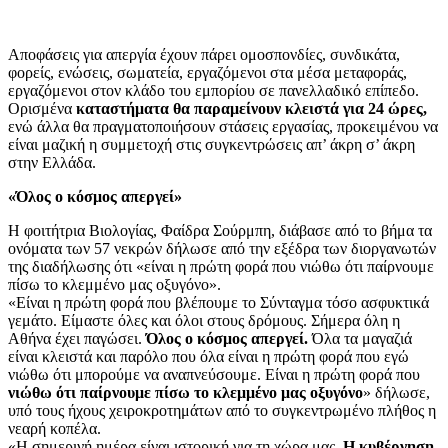
Αποφάσεις για απεργία έχουν πάρει ομοσπονδίες, συνδικάτα,
φορείς, ενώσεις, σωματεία, εργαζόμενοι στα μέσα μεταφοράς,
εργαζόμενοι στον κλάδο του εμπορίου σε πανελλαδικό επίπεδο.
Ορισμένα
καταστήματα θα παραμείνουν κλειστά για 24 ώρες,
ενώ άλλα θα πραγματοποιήσουν στάσεις εργασίας, προκειμένου να
είναι μαζική η συμμετοχή στις συγκεντρώσεις απ’ άκρη σ’ άκρη
στην Ελλάδα.
«Όλος ο κόσμος απεργεί»
Η φοιτήτρια Βιολογίας, Φαίδρα Σούρμπη, διάβασε από το βήμα τα
ονόματα των 57 νεκρών δήλωσε από την εξέδρα των διοργανωτών
της διαδήλωσης ότι «είναι η πρώτη φορά που νιώθω ότι παίρνουμε
πίσω το κλεμμένο μας οξυγόνο».
«Είναι η πρώτη φορά που βλέπουμε το Σύνταγμα τόσο ασφυκτικά
γεμάτο. Είμαστε όλες και όλοι στους δρόμους. Σήμερα όλη η
Αθήνα έχει παγώσει.
Όλος ο κόσμος απεργεί.
Όλα τα μαγαζιά
είναι κλειστά και παρόλο που όλα είναι η πρώτη φορά που εγώ
νιώθω ότι μπορούμε να αναπνεύσουμε. Είναι η πρώτη φορά που
νιώθω ότι παίρνουμε πίσω το κλεμμένο μας οξυγόνο
» δήλωσε,
υπό τους ήχους χειροκροτημάτων από το συγκεντρωμένο πλήθος η
νεαρή κοπέλα.
«Η σημερινή ημέρα είναι ιστορική για τη χώρα μας.
Η κυβέρνηση