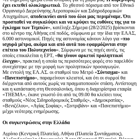
έχει εκτεθεί ολοκληρωτικά
. Το χθεσινό πόρισμα από τον Εθνικό
Οργανισμό Διερεύνησης Αεροπορικών και Σιδηροδρομικών
Ατυχημάτων,
αποδεικνύει αυτό που όλοι μας περιμέναμε. Ότι
προσπαθεί να συγκαλύψει και να κρύψει τις ευθύνες της για το
έγκλημα των Τεμπών
», κατέληξε.Σήμερα (28/2/2025) βρίσκονται
στο κέντρο της Αθήνας επί ποδός, σύμφωνα με την ίδια την ΕΛΑΣ,
6.000 αστυνομικοί. Πηγές της αστυνομίας κάνουν λόγο για «
πιο
ισχυρά μέτρα, ακόμα και από αυτά που εφαρμόζονται στην
επέτειο του Πολυτεχνείου
». Σύμφωνα με τις πηγές αυτές, τις
οποίες επικαλείται η ΕΡΤ, «
θα γίνουν αρκετοί προληπτικοί
έλεγχοι
», πρακτική η οποία τις περισσότερες φορές στο παρελθόν
συνεχίστηκε με την μορφή των προληπτικών προσαγωγών.
Με εντολή της ΕΛ.ΑΣ. οι σταθμοί του Μετρό «
Σύνταγμα
» και
«
Πανεπιστήμιο
», παραμείνουν κλειστοί, και ότι οι συρμοί θα
διέρχονται από αυτούς χωρίς να πραγματοποιούν στάση. Αντίστοιχη
και η κατάσταση στη Θεσσαλονίκη, όπου η διαχειρίστρια εταιρία
«ΤΗΕΜΑ», έκανε γνωστό ότι από τις 09.00 θα κλείσει τους
σταθμούς «Νέος Σιδηροδρομικός Σταθμός», «Δημοκρατίας»,
«Βενιζέλου», «Αγίας Σοφίας», «Σιντριβάνι» και «Πανεπιστήμιο»
μέχρι νεότερης ενημέρωσης.
Οι συγκεντρώσεις στην Ελλάδα
Αγρίνιο (Κεντρική Πλατεία), Αθήνα (Πλατεία Συντάγματος),