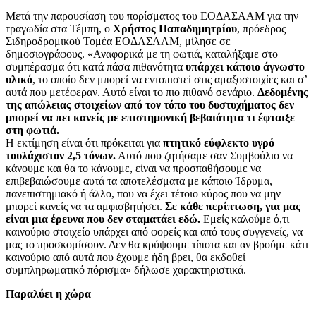
Μετά την παρουσίαση του πορίσματος του ΕΟΔΑΣΑΑΜ για την
τραγωδία στα Τέμπη, ο
Χρήστος Παπαδημητρίου
, πρόεδρος
Σιδηροδρομικού Τομέα ΕΟΔΑΣΑΑΜ, μίλησε σε
δημοσιογράφους. «Αναφορικά με τη φωτιά, καταλήξαμε στο
συμπέρασμα ότι κατά πάσα πιθανότητα
υπάρχει κάποιο άγνωστο
υλικό
, το οποίο δεν μπορεί να εντοπιστεί στις αμαξοστοιχίες και σ’
αυτά που μετέφεραν. Αυτό είναι το πιο πιθανό σενάριο.
Δεδομένης
της απώλειας στοιχείων από τον τόπο του δυστυχήματος δεν
μπορεί να πει κανείς με επιστημονική βεβαιότητα τι έφταιξε
στη φωτιά.
Η εκτίμηση είναι ότι πρόκειται για
πτητικό εύφλεκτο υγρό
τουλάχιστον 2,5 τόνων.
Αυτό που ζητήσαμε σαν Συμβούλιο να
κάνουμε και θα το κάνουμε, είναι να προσπαθήσουμε να
επιβεβαιώσουμε αυτά τα αποτελέσματα με κάποιο Ίδρυμα,
πανεπιστημιακό ή άλλο, που να έχει τέτοιο κύρος που να μην
μπορεί κανείς να τα αμφισβητήσει.
Σε κάθε περίπτωση, για μας
είναι μια έρευνα που δεν σταματάει εδώ.
Εμείς καλούμε ό,τι
καινούριο στοιχείο υπάρχει από φορείς και από τους συγγενείς, να
μας το προσκομίσουν. Δεν θα κρύψουμε τίποτα και αν βρούμε κάτι
καινούριο από αυτά που έχουμε ήδη βρει, θα εκδοθεί
συμπληρωματικό πόρισμα» δήλωσε χαρακτηριστικά.
Παραλύει η χώρα