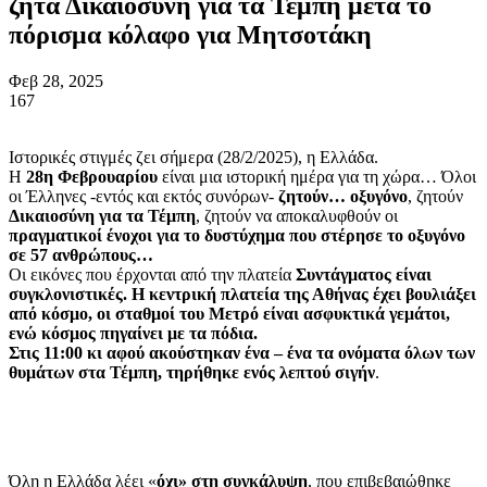
ζητά Δικαιοσύνη για τα Τέμπη μετά το
πόρισμα κόλαφο για Μητσοτάκη
Φεβ 28, 2025
167
Ιστορικές στιγμές ζει σήμερα (28/2/2025), η Ελλάδα.
Η
28η Φεβρουαρίου
είναι μια ιστορική ημέρα για τη χώρα… Όλοι
οι Έλληνες -εντός και εκτός συνόρων-
ζητούν… οξυγόνο
, ζητούν
Δικαιοσύνη για τα Τέμπη
, ζητούν να αποκαλυφθούν οι
πραγματικοί ένοχοι για το δυστύχημα που στέρησε το οξυγόνο
σε 57 ανθρώπους…
Οι εικόνες που έρχονται από την πλατεία
Συντάγματος είναι
συγκλονιστικές. Η κεντρική πλατεία της Αθήνας έχει βουλιάξει
από κόσμο, οι σταθμοί του Μετρό είναι ασφυκτικά γεμάτοι,
ενώ κόσμος πηγαίνει με τα πόδια.
Στις 11:00 κι αφού ακούστηκαν ένα – ένα τα ονόματα όλων των
θυμάτων στα Τέμπη, τηρήθηκε ενός λεπτού σιγήν
.
Όλη η Ελλάδα λέει «
όχι» στη συγκάλυψη
, που επιβεβαιώθηκε