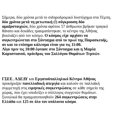
Σήμερα, δύο χρόνια μετά το σιδηροδρομικό δυστύχημα στα Τέμπη,
δύο χρόνια μετά τη μετωπική (!) σύγκρουση δύο
αμαξοστοιχιών,
δύο χρόνια αφότου 57 άνθρωποι βρήκαν τραγικό
θάνατο και δεκάδες τραυματίστηκαν, το κέντρο της Αθήνας
βουλιάζει από τον κόσμο.
Ο κόσμος είχε αρχίσει να
συγκεντρώνεται στο Σύνταγμα από το πρωί της Παρασκευής,
αν και το επίσημο κάλεσμα είναι για τις 11:00.
Λίγο πριν τις 10:00 έφτασε στο Σύνταγμα και η Μαρία
Καρυστιανού, πρόεδρος του Συλλόγου Θυμάτων Τεμπών
.
ΓΣΕΕ
,
ΑΔΕΔΥ
και
Εργατοϋπαλληλικό Κέντρο Αθήνας
προκήρυξαν
πανελλαδική απεργία
και καλούν σε παλλαϊκή
συμμετοχή στις
ειρηνικές συγκεντρώσεις
σε κάθε σημείο της
χώρας, που έχει υποδείξει ο σύλλογος συγγενών θυμάτων.
Συνολικά θα πραγματοποιηθούν
264 συγκεντρώσεις στην
Ελλάδα
και
125 σε όλο τον υπόλοιπο κόσμο
.