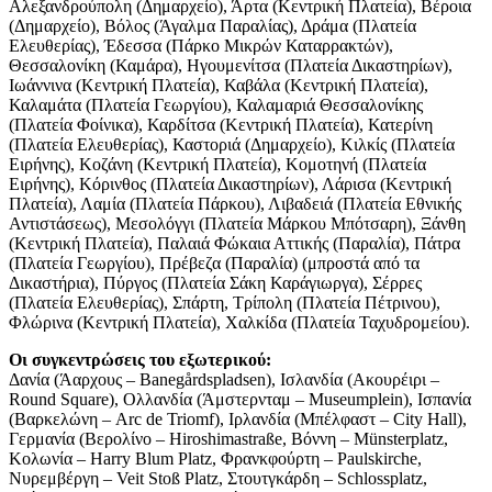
Αλεξανδρούπολη (Δημαρχείο), Άρτα (Κεντρική Πλατεία), Βέροια
(Δημαρχείο), Βόλος (Άγαλμα Παραλίας), Δράμα (Πλατεία
Ελευθερίας), Έδεσσα (Πάρκο Μικρών Καταρρακτών),
Θεσσαλονίκη (Καμάρα), Ηγουμενίτσα (Πλατεία Δικαστηρίων),
Ιωάννινα (Κεντρική Πλατεία), Καβάλα (Κεντρική Πλατεία),
Καλαμάτα (Πλατεία Γεωργίου), Καλαμαριά Θεσσαλονίκης
(Πλατεία Φοίνικα), Καρδίτσα (Κεντρική Πλατεία), Κατερίνη
(Πλατεία Ελευθερίας), Καστοριά (Δημαρχείο), Κιλκίς (Πλατεία
Ειρήνης), Κοζάνη (Κεντρική Πλατεία), Κομοτηνή (Πλατεία
Ειρήνης), Κόρινθος (Πλατεία Δικαστηρίων), Λάρισα (Κεντρική
Πλατεία), Λαμία (Πλατεία Πάρκου), Λιβαδειά (Πλατεία Εθνικής
Αντιστάσεως), Μεσολόγγι (Πλατεία Μάρκου Μπότσαρη), Ξάνθη
(Κεντρική Πλατεία), Παλαιά Φώκαια Αττικής (Παραλία), Πάτρα
(Πλατεία Γεωργίου), Πρέβεζα (Παραλία) (μπροστά από τα
Δικαστήρια), Πύργος (Πλατεία Σάκη Καράγιωργα), Σέρρες
(Πλατεία Ελευθερίας), Σπάρτη, Τρίπολη (Πλατεία Πέτρινου),
Φλώρινα (Κεντρική Πλατεία), Χαλκίδα (Πλατεία Ταχυδρομείου).
Οι συγκεντρώσεις του εξωτερικού:
Δανία (Άαρχους – Banegårdspladsen), Ισλανδία (Ακουρέιρι –
Round Square), Ολλανδία (Άμστερνταμ – Museumplein), Ισπανία
(Βαρκελώνη – Arc de Triomf), Ιρλανδία (Μπέλφαστ – City Hall),
Γερμανία (Βερολίνο – Hiroshimastraße, Βόννη – Münsterplatz,
Κολωνία – Harry Blum Platz, Φρανκφούρτη – Paulskirche,
Νυρεμβέργη – Veit Stoß Platz, Στουτγκάρδη – Schlossplatz,