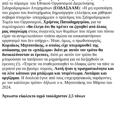
από το πόρισμα του Εθνικού Οργανισμού Διερεύνησης
Σιδηροδρομικών Ατυχημάτων (
ΕΟΔΑΣΑΑΜ
): «Η μη ιεροποίηση
του χώρου του δυστυχήματος δημιούργησε ελλείψεις και χάθηκαν
σοβαρά στοιχεία» υπογράμμισε ο πρόεδρος του Σιδηροδρομικού
Τομέα του Οργανισμού,
Χρήστος Παπαδημητρίου,
για να
συμπληρώσει
«θα έλεγα ότι θα πρέπει να ζητηθεί από όλους
μας συγγνώμη
στους συγγενείς των θυμάτων που πέραν του πόνου
είχαν να αντιμετωπίσουν τιτάνιο αγώνα να υποκαταστήσουν
οργανισμό που δεν υπήρχε». Ήταν, όμως, ο πρωθυπουργός,
Κυριάκος Μητσοτάκης, ο οποίος είχε υπεραμυνθεί της
απόφασης για το «μπάζωμα» διότι με αυτόν τον τρόπο θα
διευκολύνονταν οι έρευνες
, διότι με αυτόν τον τρόπο θα
μπορούσαν να πατήσουν τα μηχανήματα για να διεξαχθούν οι
έρευνες (!). «Έπρεπε να σταθεροποιηθεί το έδαφος ώστε να πάνε οι
γερανοί για να βρούμε σορούς.
Αυτή ήταν η πραγματικότητα και
να λένε κάποιοι για μπάζωμα και τσιμέντωμα. Λυπάμαι και
οργίζομαι
. Η δουλειά έγινε από τους επιχειρησιακούς παράγοντες
με τον καλύτερο τρόπο» δήλωνε ο κ. Μητσοτάκης τον Μάρτιο του
2024.
Άγνωστο εύφλεκτο υγρό τουλάχιστον 2,5 τόνων