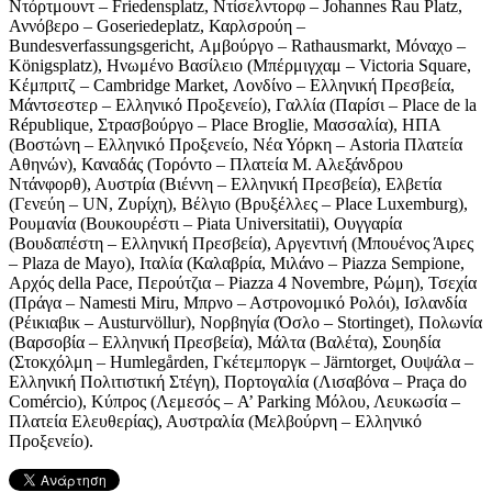
Ντόρτμουντ – Friedensplatz, Ντίσελντορφ – Johannes Rau Platz,
Αννόβερο – Goseriedeplatz, Καρλσρούη –
Bundesverfassungsgericht, Αμβούργο – Rathausmarkt, Μόναχο –
Königsplatz), Ηνωμένο Βασίλειο (Μπέρμιγχαμ – Victoria Square,
Κέμπριτζ – Cambridge Market, Λονδίνο – Ελληνική Πρεσβεία,
Μάντσεστερ – Ελληνικό Προξενείο), Γαλλία (Παρίσι – Place de la
République, Στρασβούργο – Place Broglie, Μασσαλία), ΗΠΑ
(Βοστώνη – Ελληνικό Προξενείο, Νέα Υόρκη – Astoria Πλατεία
Αθηνών), Καναδάς (Τορόντο – Πλατεία Μ. Αλεξάνδρου
Ντάνφορθ), Αυστρία (Βιέννη – Ελληνική Πρεσβεία), Ελβετία
(Γενεύη – UN, Ζυρίχη), Βέλγιο (Βρυξέλλες – Place Luxemburg),
Ρουμανία (Βουκουρέστι – Piata Universitatii), Ουγγαρία
(Βουδαπέστη – Ελληνική Πρεσβεία), Αργεντινή (Μπουένος Άιρες
– Plaza de Mayo), Ιταλία (Καλαβρία, Μιλάνο – Piazza Sempione,
Αρχός della Pace, Περούτζια – Piazza 4 Novembre, Ρώμη), Τσεχία
(Πράγα – Namesti Miru, Μπρνο – Αστρονομικό Ρολόι), Ισλανδία
(Ρέικιαβικ – Austurvöllur), Νορβηγία (Όσλο – Stortinget), Πολωνία
(Βαρσοβία – Ελληνική Πρεσβεία), Μάλτα (Βαλέτα), Σουηδία
(Στοκχόλμη – Humlegården, Γκέτεμποργκ – Järntorget, Ουψάλα –
Ελληνική Πολιτιστική Στέγη), Πορτογαλία (Λισαβόνα – Praça do
Comércio), Κύπρος (Λεμεσός – A’ Parking Μόλου, Λευκωσία –
Πλατεία Ελευθερίας), Αυστραλία (Μελβούρνη – Ελληνικό
Προξενείο).