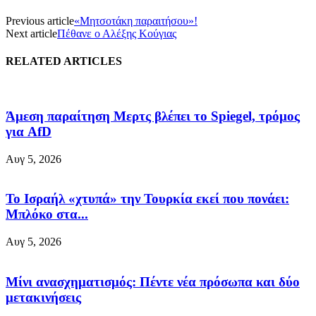
Previous article
«Μητσοτάκη παραιτήσου»!
Next article
Πέθανε ο Αλέξης Κούγιας
RELATED ARTICLES
Άμεση παραίτηση Mερτς βλέπει το Spiegel, τρόμος
για AfD
Αυγ 5, 2026
Το Ισραήλ «χτυπά» την Τουρκία εκεί που πονάει:
Μπλόκο στα...
Αυγ 5, 2026
Μίνι ανασχηματισμός: Πέντε νέα πρόσωπα και δύο
μετακινήσεις